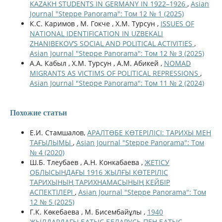
KAZAKH STUDENTS IN GERMANY IN 1922–1926
,
Asian
Journal "Steppe Panorama": Том 12 № 1 (2025)
К.С. Каримов , М. Гокче , Х.М. Турсун ,
ISSUES OF
NATIONAL IDENTIFICATION IN UZBEKALI
ZHANIBEKOV’S SOCIAL AND POLITICAL ACTIVITIES
,
Asian Journal "Steppe Panorama": Том 12 № 3 (2025)
А.А. Кабыл , Х.М. Турсун , А.М. Абикей ,
NOMAD
MIGRANTS AS VICTIMS OF POLITICAL REPRESSIONS
,
Asian Journal "Steppe Panorama": Том 11 № 2 (2024)
Похожие статьи
Е.И. Стамшалов,
АРАЛТӨБЕ КӨТЕРІЛІСІ: ТАРИХЫ МЕН
ТАҒЫЛЫМЫ
,
Asian Journal "Steppe Panorama": Том
№ 4 (2020)
Ш.Б. Тлеубаев , А.Н. Конкабаева ,
ЖЕТІСУ
ОБЛЫСЫНДАҒЫ 1916 ЖЫЛҒЫ КӨТЕРІЛІС
ТАРИХЫНЫҢ ТАРИХНАМАСЫНЫҢ КЕЙБІР
АСПЕКТІЛЕРІ
,
Asian Journal "Steppe Panorama": Том
12 № 5 (2025)
Г.К. Көкебаева , М. Бисембайұлы ,
1940
ЖЫЛДАРДАҒЫ БАТЫС БЕЛАРУСЬ ПЕН БАТЫС