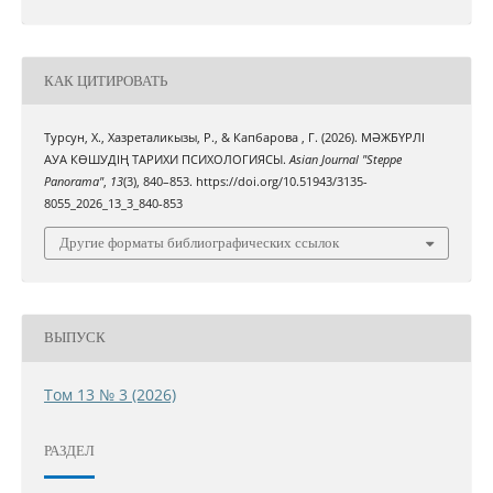
КАК ЦИТИРОВАТЬ
Турсун, Х., Хазреталикызы, Р., & Капбарова , Г. (2026). МӘЖБҮРЛІ
АУА КӨШУДІҢ ТАРИХИ ПСИХОЛОГИЯСЫ.
Asian Journal "Steppe
Panorama"
,
13
(3), 840–853. https://doi.org/10.51943/3135-
8055_2026_13_3_840-853
Другие форматы библиографических ссылок
ВЫПУСК
Том 13 № 3 (2026)
РАЗДЕЛ