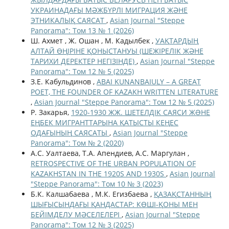
УКРАИНАДАҒЫ МӘЖБҮРЛІ МИГРАЦИЯ ЖӘНЕ
ЭТНИКАЛЫҚ САЯСАТ
,
Asian Journal "Steppe
Panorama": Том 13 № 1 (2026)
Ш. Ахмет , Ж. Ошан , М. Кадылбек ,
УАҚТАРДЫҢ
АЛТАЙ ӨҢІРІНЕ ҚОНЫСТАНУЫ (ШЕЖІРЕЛІК ЖӘНЕ
ТАРИХИ ДЕРЕКТЕР НЕГІЗІНДЕ)
,
Asian Journal "Steppe
Panorama": Том 12 № 5 (2025)
З.Е. Кабульдинов ,
ABAI KUNANBAIULY – A GREAT
POET, THE FOUNDER OF KAZAKH WRITTEN LITERATURE
,
Asian Journal "Steppe Panorama": Том 12 № 5 (2025)
Р. Закарья,
1920-1930 ЖЖ. ШЕТЕЛДІК САЯСИ ЖƏНЕ
ЕҢБЕК МИГРАНТТАРЫНА ҚАТЫСТЫ КЕҢЕС
ОДАҒЫНЫҢ САЯСАТЫ
,
Asian Journal "Steppe
Panorama": Том № 2 (2020)
А.С. Уалтаева, Т.А. Апендиев, А.С. Маргулан ,
RETROSPECTIVE OF THE URBAN POPULATION OF
KAZAKHSTAN IN THE 1920S AND 1930S
,
Asian Journal
"Steppe Panorama": Том 10 № 3 (2023)
Б.К. Калшабаева , М.К. Егизбаева ,
ҚАЗАҚСТАННЫҢ
ШЫҒЫСЫНДАҒЫ ҚАНДАСТАР: КӨШІ-ҚОНЫ МЕН
БЕЙІМДЕЛУ МӘСЕЛЕЛЕРІ
,
Asian Journal "Steppe
Panorama": Том 12 № 3 (2025)