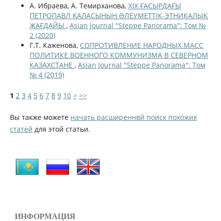
А. Ибраева, А. Темирханова,
ХІХ ҒАСЫРДАҒЫ
ПЕТРОПАВЛ ҚАЛАСЫНЫҢ ƏЛЕУМЕТТІК-ЭТНИКАЛЫҚ
ЖАҒДАЙЫ
,
Asian Journal "Steppe Panorama": Том №
2 (2020)
Г.Т. Каженова,
СОПРОТИВЛЕНИЕ НАРОДНЫХ МАСС
ПОЛИТИКЕ ВОЕННОГО КОММУНИЗМА В СЕВЕРНОМ
КАЗАХСТАНЕ
,
Asian Journal "Steppe Panorama": Том
№ 4 (2019)
1
2
3
4
5
6
7
8
9
10
>
>>
Вы также можете
начать расширеннвй поиск похожих
статей
для этой статьи.
ИНФОРМАЦИЯ