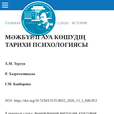
ГЛАВНАЯ
/
АРХИВЫ
/
ТОМ 13 № 3 (2026)
/
ИСТОРИЯ
МӘЖБҮРЛІ АУА КӨШУДІҢ
ТАРИХИ ПСИХОЛОГИЯСЫ
Х.М. Турсун
Р. Хазреталикызы
Г.М. Капбарова
DOI:
https://doi.org/10.51943/3135-8055_2026_13_3_840-853
вынужденная миграция, классовая
Ключевые слова: