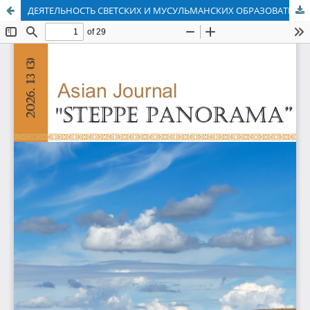
ДЕЯТЕЛЬНОСТЬ СВЕТСКИХ И МУСУЛЬМАНСКИХ ОБРАЗОВАТЕЛЬНЫХ УЧРЕЖДЕНИЙ В РЕГИОНЕ СЕМИРЕЧЬЕ НА РУБЕЖЕ XIX И XX ВЕКОВ (МЕЖДИСЦИПЛИНАРНЫЙ АНАЛИЗ НА ОСНОВЕ АРХИВНЫХ ДОКУМЕНТОВ)