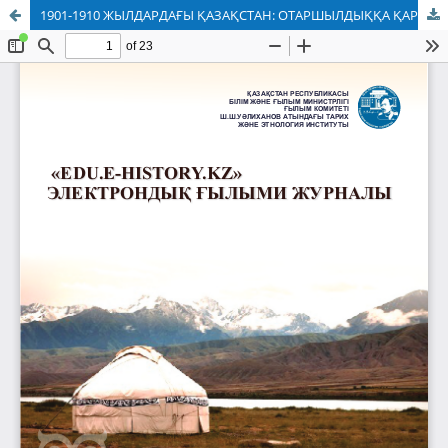
1901-1910 ЖЫЛДАРДАҒЫ ҚАЗАҚСТАН: ОТАРШЫЛДЫҚҚА ҚАРСЫ КҮРЕС ПЕН ҰЛТТЫҚ РУХТЫҢ ӨМІРШЕҢДІГІ