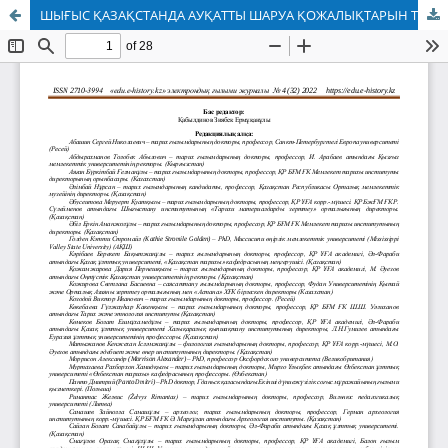
ШЫҒЫС ҚАЗАҚСТАНДА АУҚАТТЫ ШАРУА ҚОЖАЛЫҚТАРЫН ТӘРКІЛЕУ ЖӘНЕ ОНЫҢ ТАРИХИ САЛДАРЫ