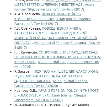
ШЕТЕЛ ЗЕРТТЕУШІЛЕРІНІҢ ЕҢБЕКТЕРІНДЕ
,
Asian
Journal "Steppe Panorama": Том № 3 (2017)
А.И. Оразбаева,
ФИЛОСОФИЯ «ВОЙНЫ»
КОЧЕВНИКОВ ЕВРАЗИИ
,
Asian Journal "Steppe
Panorama": Том № 3 (2017)
Г.У. Орынбаева,
ПОВСЕДНЕВНАЯ ЖИЗНЬ
КАЗАХСТАНСКОГО СЕЛА В ПЕРИОД ВТОРОЙ
МИРОВОЙ ВОЙНЫ (НА ПРИМЕРЕ КУСТАНАЙСКОЙ
ОБЛАСТИ)
,
Asian Journal "Steppe Panorama": Том №
3 (2017)
Г.Т. Каженова,
СОПРОТИВЛЕНИЕ НАРОДНЫХ МАСС
ПОЛИТИКЕ ВОЕННОГО КОММУНИЗМА В СЕВЕРНОМ
КАЗАХСТАНЕ
,
Asian Journal "Steppe Panorama": Том
№ 4 (2019)
Р. Закарья,
1920-1930 ЖЖ. ШЕТЕЛДІК САЯСИ ЖƏНЕ
ЕҢБЕК МИГРАНТТАРЫНА ҚАТЫСТЫ КЕҢЕС
ОДАҒЫНЫҢ САЯСАТЫ
,
Asian Journal "Steppe
Panorama": Том № 2 (2020)
Kuanbay O.B.,
JAPAN'S FOREIGN POLICY IN THE POST-
BIPOLAR SYSTEM ERA
,
Asian Journal "Steppe
Panorama": Том 10 № 1 (2023)
Ж. Жаппасов, Н.А. Тасилова, С. Кулмесканова,