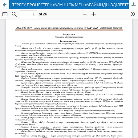
ТЕРГЕУ ПРОЦЕСТЕРІ: «АЛАШ ІСІ» МЕН «АҒАЙЫНДЫ ӘДІЛЕВТЕР ІСІНІҢ» САБАҚТАСТЫҒЫ