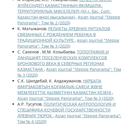
ЖҮЙЕСІНДЕГІ ҚАЗАҚСТАННЫҢ ƏКІМШІЛІК-
ТЕРРИТОРИЯЛЫҚ МƏСЕЛЕЛЕРІ (ХХ ғ. бас. Солт.
Қазақстан өңірі мысалында)
,
Asian Journal "Steppe
Panorama": Том № 2 (2020)
К. Матыжанов,
РЕЛИКТЫ ДРЕВНИХ РИТУАЛОВ,
СВЯЗАННЫХ С РОЖДЕНИЕМ РЕБЕНКА В
ТРАДИЦИОННОЙ КУЛЬТУРЕ
,
Asian Journal "Steppe
Panorama": Том № 3 (2020)
С. Сакенов , М.М. Козыбаева,
ТОПОГРАФИЯ И
ЛАНДШАФТ ПОСЕЛЕНЧЕСКИХ КОМПЛЕКСОВ
БРОНЗОВОГО ВЕКА В СЕВЕРНЫХ РЕГИОНАХ
КАЗАХСТАНА
,
Asian Journal "Steppe Panorama": Том
№ 3 (2020)
С.К. Шилдебай, К. Алдажуманов,
НҰРБАПА
ӨМІРЗАҚОВТЫҢ ҚОҒАМДЫҚ-САЯСИ ЖƏНЕ
МЕМЛЕКЕТТІК ҚЫЗМЕТІНІҢ ҚАЗАҚСТАН КЕЗЕҢІ
,
Asian Journal "Steppe Panorama": Том № 3 (2020)
А.Р. Тусупов,
ПОЛИТИЧЕСКАЯ АНТРОПОЛОГИЯ И
СПЕЦИФИКА КОЧЕВОЙ ГОСУДАРСТВЕННОСТИ
ДРЕВНИХ ТЮРОК
,
Asian Journal "Steppe Panorama":
Том № 4 (2020)