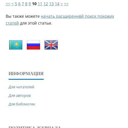
<<
<
5
6
7
8
9
10
11
12
13
14
>
>>
Вы также можете
начать расширеннвй поиск похожих
статей
для этой статьи.
ИНФОРМАЦИЯ
Для читателей
Для авторов
Для библиотек