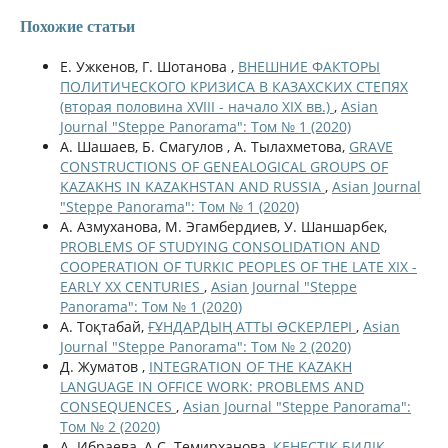
Похожие статьи
Е. Ужкенов, Г. Шотанова ,
ВНЕШНИЕ ФАКТОРЫ
ПОЛИТИЧЕСКОГО КРИЗИСА В КАЗАХСКИХ СТЕПЯХ
(вторая половина XVIII - начало XIX вв.)
,
Asian
Journal "Steppe Panorama": Том № 1 (2020)
А. Шашаев, Б. Смагулов , А. Тылахметова,
GRAVE
CONSTRUCTIONS OF GENEALOGICAL GROUPS OF
KAZAKHS IN KAZAKHSTAN AND RUSSIA
,
Asian Journal
"Steppe Panorama": Том № 1 (2020)
А. Азмуханова, М. Эгамбердиев, У. Шаншарбек,
PROBLEMS OF STUDYING CONSOLIDATION AND
COOPERATION OF TURKIC PEOPLES OF THE LATE XIX -
EARLY XX CENTURIES
,
Asian Journal "Steppe
Panorama": Том № 1 (2020)
А. Тоқтабай,
ҒҰНДАРДЫҢ АТТЫ ƏСКЕРЛЕРІ
,
Asian
Journal "Steppe Panorama": Том № 2 (2020)
Д. Жуматов ,
INTEGRATION OF THE KAZAKH
LANGUAGE IN OFFICE WORK: PROBLEMS AND
CONSEQUENCES
,
Asian Journal "Steppe Panorama":
Том № 2 (2020)
А. Ибраева, А.С. Темирханова,
КЕҢЕСТІК БИЛІК