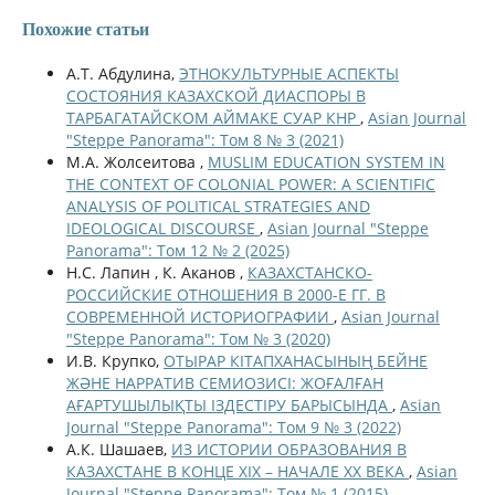
Похожие статьи
А.Т. Абдулина,
ЭТНОКУЛЬТУРНЫЕ АСПЕКТЫ
СОСТОЯНИЯ КАЗАХСКОЙ ДИАСПОРЫ В
ТАРБАГАТАЙСКОМ АЙМАКЕ СУАР КНР
,
Asian Journal
"Steppe Panorama": Том 8 № 3 (2021)
М.А. Жолсеитова ,
MUSLIM EDUCATION SYSTEM IN
THE CONTEXT OF COLONIAL POWER: A SCIENTIFIC
ANALYSIS OF POLITICAL STRATEGIES AND
IDEOLOGICAL DISCOURSE
,
Asian Journal "Steppe
Panorama": Том 12 № 2 (2025)
Н.С. Лапин , К. Аканов ,
КАЗАХСТАНСКО-
РОССИЙСКИЕ ОТНОШЕНИЯ В 2000-Е ГГ. В
СОВРЕМЕННОЙ ИСТОРИОГРАФИИ
,
Asian Journal
"Steppe Panorama": Том № 3 (2020)
И.В. Крупко,
ОТЫРАР КІТАПХАНАСЫНЫҢ БЕЙНЕ
ЖӘНЕ НАРРАТИВ СЕМИОЗИСІ: ЖОҒАЛҒАН
АҒАРТУШЫЛЫҚТЫ ІЗДЕСТІРУ БАРЫСЫНДА
,
Asian
Journal "Steppe Panorama": Том 9 № 3 (2022)
А.К. Шашаев,
ИЗ ИСТОРИИ ОБРАЗОВАНИЯ В
КАЗАХСТАНЕ В КОНЦЕ ХIХ – НАЧАЛЕ ХХ ВЕКА
,
Asian
Journal "Steppe Panorama": Том № 1 (2015)