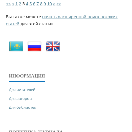
<<
<
1
2
3
4
5
6
7
8
9
10
>
>>
Вы также можете
начать расширеннвй поиск похожих
статей
для этой статьи.
ИНФОРМАЦИЯ
Для читателей
Для авторов
Для библиотек