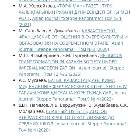
М.А. Жолсейтова,
«ТƏРЖІМАН» ГАЗЕТІ: ТҮРКІ
ХАЛЫҚТАРЫНЫҢ РУХАНИ ДҮНИЕСІНДЕГІ ОРНЫ МЕН
РӨЛІ
,
Asian Journal "Steppe Panorama": Том № 1
(2021)
М. Сарыбаев, А. Диканбаева,
КАЗАХСТАНСКО-
ФРАНЦУЗСКИЕ ОТНОШЕНИЯ В СФЕРЕ КУЛЬТУРЫ И
ОБРАЗОВАНИЯ НА СОВРЕМЕННОМ ЭТАПЕ
,
Asian
Journal "Steppe Panorama": Том № 2 (2020)
М.Ш. Эгамбердиев , Е.М. Тургунбаев ,
RELIGIOUS
TRANSFORMATION IN KAZAKH SOCIETY UNDER
IMPERIAL MODERNIZATION
,
Asian Journal "Steppe
Panorama": Том 12 № 2 (2025)
Р.С. Мусаева,
БАТЫС ҚАЗАҚСТАНДАҒЫ ҚИМА
МӘДЕНИЕТІНІҢ ЖЕРЛЕУ ЕСКЕРТКІШТЕРІ: ЗЕРТТЕЛУ
ТАРИХЫ ЖӘНЕ ҚЫСҚАША ҚОРЫТЫНДЫЛАР
,
Asian
Journal "Steppe Panorama": Том 9 № 4 (2022)
Ш.Н. Нагимов, Л.Б. Бердыгужин, Э. Жумабаева, С.К.
Молдашева,
СЛАВНЫЙ ПУТЬ ПЕДАГОГОВ
АТЫРАУСКОГО КРАЯ: ОТ ШКОЛ ЛИКБЕЗА ДО
СРЕДНИХ ШКОЛ
,
Asian Journal "Steppe Panorama":
Том № 4 (2020)