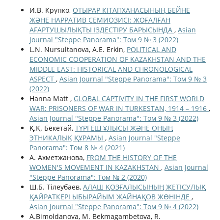
И.В. Крупко,
ОТЫРАР КІТАПХАНАСЫНЫҢ БЕЙНЕ
ЖӘНЕ НАРРАТИВ СЕМИОЗИСІ: ЖОҒАЛҒАН
АҒАРТУШЫЛЫҚТЫ ІЗДЕСТІРУ БАРЫСЫНДА
,
Asian
Journal "Steppe Panorama": Том 9 № 3 (2022)
L.N. Nursultanova, A.E. Erkin,
POLITICAL AND
ECONOMIC COOPERATION OF KAZAKHSTAN AND THE
MIDDLE EAST: HISTORICAL AND CHRONOLOGICAL
ASPECT
,
Asian Journal "Steppe Panorama": Том 9 № 3
(2022)
Hanna Matt ,
GLOBAL CAPTIVITY IN THE FIRST WORLD
WAR: PRISONERS OF WAR IN TURKESTAN, 1914 – 1916
,
Asian Journal "Steppe Panorama": Том 9 № 3 (2022)
Қ.Қ. Бекетай,
ТҮРГЕШ ҰЛЫСЫ ЖӘНЕ ОНЫҢ
ЭТНИКАЛЫҚ ҚҰРАМЫ
,
Asian Journal "Steppe
Panorama": Том 8 № 4 (2021)
А. Ахметжанова,
FROM THE HISTORY OF THE
WOMEN'S MOVEMENT IN KAZAKHSTAN
,
Asian Journal
"Steppe Panorama": Том № 2 (2020)
Ш.Б. Тілеубаев,
АЛАШ ҚОЗҒАЛЫСЫНЫҢ ЖЕТІСУЛЫҚ
ҚАЙРАТКЕРІ ЫБЫРАЙЫМ ЖАЙНАҚОВ ЖӨНІНДЕ
,
Asian Journal "Steppe Panorama": Том 9 № 4 (2022)
A.Bimoldanova, M. Bekmagambetova, R.