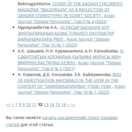
Bekmagambetov,
COVER OF THE KAZAKH CHILDREN'S
MAGAZINE "BALDYRGAN" AS A REFLECTION OF
GENDER STEREOTYPES IN SOVIET SOCIETY
,
Asian
Journal "Steppe Panorama": Том 9 № 4 (2022)
Нұрмұхамбетов А.А.,
ХХ ҒАСЫР БАСЫНДА ҰЛТ
ЗИЯЛЫЛАРЫНЫҢ ҚАЗАҚ ТІЛІНДЕГІ ОҚУЛЫҚТАР
ДАЙЫНДАУДАҒЫ РӨЛІ
,
Asian Journal "Steppe
Panorama": Том 10 № 1 (2023)
А.К. Шашаев, Н.Н. Курманалина, А.Н. Конкабаева,
Н.
СӘБИТОВТЫҢ ҚОҒАМДЫҚ-ҒЫЛЫМИ МҰРАСЫ МЕН
ӨМІРІНІҢ БАСТАПҚЫ КЕЗЕҢІ
,
Asian Journal "Steppe
Panorama": Том 8 № 3 (2021)
Н. Комилов, Д.Б. Касымова, З.Б. Байжуманова,
BIAS
OF INVESTIGATION MATERIALS IN THE USSR IN THE
CONTEXT OF "SADVOKASOVSHINA" (1928–1938)
,
Asian
Journal "Steppe Panorama": Том 10 № 1 (2023)
<<
<
7
8
9
10
11
12
13
14
15
16
>
>>
Вы также можете
начать расширеннвй поиск похожих
статей
для этой статьи.