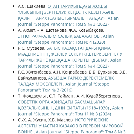
А.С. Шакиева,
ОТАН ТАРИХЫНДАҒЫ ЖОШЫ
ҰЛЫСЫНЫҢ ЗЕРТТЕЛУІ: КЕҢЕСТІК КЕЗЕҢ ЖӘНЕ
ҚАЗІРГІ ТАРИХ (САЛЫСТЫРМАЛЫ ТАЛДАУ)
,
Asian
Journal "Steppe Panorama": Том 9 № 3 (2022)
А. Ахмет, Ғ.А. Шотанова, Ф.А. Козыбақова,
ЭТНОГРАФ-ҒАЛЫМ САЛЫҚ БАБАЖАНОВ
,
Asian
Journal "Steppe Panorama": Том № 4 (2020)
Р.С. Мусаева,
БАТЫС ҚАЗАҚСТАНДАҒЫ ҚИМА
МӘДЕНИЕТІНІҢ ЖЕРЛЕУ ЕСКЕРТКІШТЕРІ: ЗЕРТТЕЛУ
ТАРИХЫ ЖӘНЕ ҚЫСҚАША ҚОРЫТЫНДЫЛАР
,
Asian
Journal "Steppe Panorama": Том 9 № 4 (2022)
Г.С. Жүгенбаева, А.Н. Қоңқабаева, Б.Б. Бұрханов, З.Б.
Байжұманова,
АУЫЗША ТАРИХ: ДЕРЕКТЕМЕЛІК
ТАЛДАУ МƏСЕЛЕЛЕРІ
,
Asian Journal "Steppe
Panorama": Том № 3 (2016)
Т. Жолдасулы , С.Т. Тайман , А.И. Кудайбергенова ,
СОВЕТТІК ОРТА АЗИЯДАҒЫ БАСМАШЫЛАР
ҚОЗҒАЛЫСЫНЫҢ ДІНИ СИПАТЫ (1918–1930)
,
Asian
Journal "Steppe Panorama": Том 11 № 3 (2024)
С.-Х. А. Жусип, Х.Б. Маслов,
ИСТОРИЧЕСКИЕ
АСПЕКТЫ УЧАСТИЯ КАЗАХОВ В ПЕРВОЙ МИРОВОЙ
ВОЙНЕ
,
Asian Journal "Steppe Panorama": Том 8 № 3