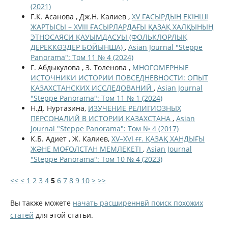
(2021)
Г.К. Асанова , Дж.Н. Калиев ,
XV ҒАСЫРДЫҢ ЕКІНШІ
ЖАРТЫСЫ – XVIII ҒАСЫРЛАРДАҒЫ ҚАЗАҚ ХАЛҚЫНЫҢ
ЭТНОСАЯСИ ҚАУЫМДАСУЫ (ФОЛЬКЛОРЛЫҚ
ДЕРЕККӨЗДЕР БОЙЫНША)
,
Asian Journal "Steppe
Panorama": Том 11 № 4 (2024)
Г. Абдыкулова , З. Толенова ,
МНОГОМЕРНЫЕ
ИСТОЧНИКИ ИСТОРИИ ПОВСЕДНЕВНОСТИ: ОПЫТ
КАЗАХСТАНСКИХ ИССЛЕДОВАНИЙ
,
Asian Journal
"Steppe Panorama": Том 11 № 1 (2024)
Н.Д. Нуртазина,
ИЗУЧЕНИЕ РЕЛИГИОЗНЫХ
ПЕРСОНАЛИЙ В ИСТОРИИ КАЗАХСТАНА
,
Asian
Journal "Steppe Panorama": Том № 4 (2017)
К.Б. Адиет , Ж. Калиев,
XV–XVI ғғ. ҚАЗАҚ ХАНДЫҒЫ
ЖӘНЕ МОҒОЛСТАН МЕМЛЕКЕТІ
,
Asian Journal
"Steppe Panorama": Том 10 № 4 (2023)
<<
<
1
2
3
4
5
6
7
8
9
10
>
>>
Вы также можете
начать расширеннвй поиск похожих
статей
для этой статьи.