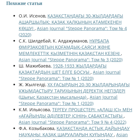
Похожие статьи
О.И. Исенов,
ҚАЗАҚСТАНДАҒЫ 30-ЖЫЛДАРДАҒЫ
АШАРШЫЛЫҚ: ҚАЗАҚ ХАЛҚЫНЫҢ АТАМЕКЕНЕН
КӨШУІ
,
Asian Journal "Steppe Panorama": Том № 4
(2020)
С.К. Шилдебай, К. Алдажуманов,
НҰРБАПА
ӨМІРЗАҚОВТЫҢ ҚОҒАМДЫҚ-САЯСИ ЖƏНЕ
МЕМЛЕКЕТТІК ҚЫЗМЕТІНІҢ ҚАЗАҚСТАН КЕЗЕҢІ
,
Asian Journal "Steppe Panorama": Том № 3 (2020)
Ш. Мажибаева,
1928-1933 ЖЫЛДАРДАҒЫ
ҚАЗАҚТАРДЫҢ ШЕТ ЕЛГЕ БОСУЫ
,
Asian Journal
"Steppe Panorama": Том № 1 (2020)
Ж. Жылгелді,
ХХ ҒАСЫРДЫҢ 20-30 ЖЫЛДАРЫНДАҒЫ
ҰЖЫМДАСТЫРУ ТАРИХЫНЫҢ ДЕРЕКТІК НЕГІЗДЕРІ
(Шығыс Қазақстан мысалында)
,
Asian Journal
"Steppe Panorama": Том № 1 (2020)
К.М. Ильясова,
ТЕРГЕУ ПРОЦЕСТЕРІ: «АЛАШ ІСІ» МЕН
«АҒАЙЫНДЫ ӘДІЛЕВТЕР ІСІНІҢ» САБАҚТАСТЫҒЫ
,
Asian Journal "Steppe Panorama": Том 9 № 4 (2022)
Ф.А. Козыбакова,
ҚАЗАҚСТАНДА АСТЫҚ ДАЙЫНДАУ
НАУҚАНЫ: ҚАЗАҚ ШАРУАЛАРЫН ҚУҒЫНДАУ
,
Asian