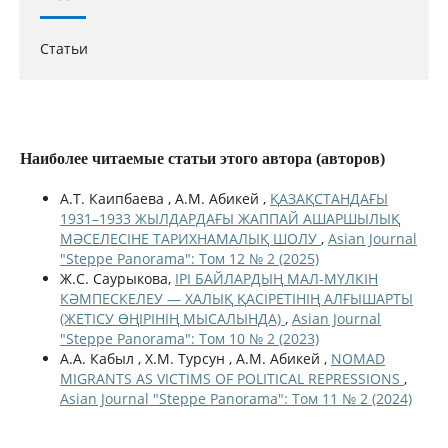
Статьи
Наиболее читаемые статьи этого автора (авторов)
А.Т. Каипбаева , А.М. Абикей ,
ҚАЗАҚСТАНДАҒЫ
1931–1933 ЖЫЛДАРДАҒЫ ЖАППАЙ АШАРШЫЛЫҚ
МӘСЕЛЕСІНЕ ТАРИХНАМАЛЫҚ ШОЛУ
,
Asian Journal
"Steppe Panorama": Том 12 № 2 (2025)
Ж.С. Саурыкова,
ІРІ БАЙЛАРДЫҢ МАЛ-МҮЛКІН
КӘМПЕСКЕЛЕУ — ХАЛЫҚ ҚАСІРЕТІНІҢ АЛҒЫШАРТЫ
(ЖЕТІСУ ӨҢІРІНІҢ МЫСАЛЫНДА)
,
Asian Journal
"Steppe Panorama": Том 10 № 2 (2023)
А.А. Кабыл , Х.М. Турсун , А.М. Абикей ,
NOMAD
MIGRANTS AS VICTIMS OF POLITICAL REPRESSIONS
,
Asian Journal "Steppe Panorama": Том 11 № 2 (2024)