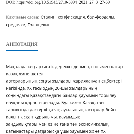
DOI:
https://doi.org/10.51943/2710-3994_2021_27_3_27-39
Сталин, конфискация, баи-феодалы,
Ключевые слова:
средняки, Голощекин
АННОТАЦИЯ
Мақалада кең архивтік дереккөздермен, сонымен қатар
қазақ және шетел
авторларының соңғы жылдары жарияланған еңбектері
негізінде, XX ғасырдың 20-шы жылдарының
соңындағы Қазақстандағы байлар қауымын тәркілеу
науқаны қарастырылады. Бұл кезең Қазақстан
тарихында дәстүрлі қазақ ауылының ғасырлар бойы
қалыптасқан құрылымы, қауымдық
заңдылықтары мен өзіне ғана тән экономикалық
қатынастары дағдарысқа ұшырауымен және ХХ