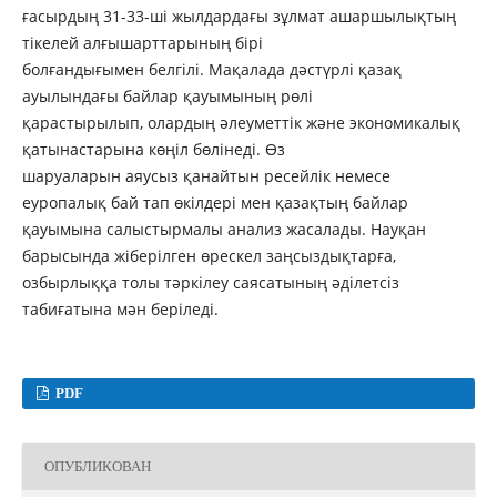
ғасырдың 31-33-ші жылдардағы зұлмат ашаршылықтың
тікелей алғышарттарының бірі
болғандығымен белгілі. Мақалада дәстүрлі қазақ
ауылындағы байлар қауымының рөлі
қарастырылып, олардың әлеуметтік және экономикалық
қатынастарына көңіл бөлінеді. Өз
шаруаларын аяусыз қанайтын ресейлік немесе
еуропалық бай тап өкілдері мен қазақтың байлар
қауымына салыстырмалы анализ жасалады. Науқан
барысында жіберілген өрескел заңсыздықтарға,
озбырлыққа толы тәркілеу саясатының әділетсіз
табиғатына мән беріледі.
PDF
ОПУБЛИКОВАН