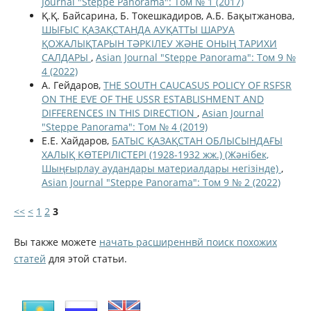
Journal "Steppe Panorama": Том № 1 (2017)
Қ.Қ. Байсарина, Б. Токешкадиров, А.Б. Бақытжанова,
ШЫҒЫС ҚАЗАҚСТАНДА АУҚАТТЫ ШАРУА
ҚОЖАЛЫҚТАРЫН ТӘРКІЛЕУ ЖӘНЕ ОНЫҢ ТАРИХИ
САЛДАРЫ
,
Asian Journal "Steppe Panorama": Том 9 №
4 (2022)
A. Гейдаров,
THE SOUTH CAUCASUS POLICY OF RSFSR
ON THE EVE OF THE USSR ESTABLISHMENT AND
DIFFERENCES IN THIS DIRECTION
,
Asian Journal
"Steppe Panorama": Том № 4 (2019)
Е.Е. Хайдаров,
БАТЫС ҚАЗАҚСТАН ОБЛЫСЫНДАҒЫ
ХАЛЫҚ КӨТЕРІЛІСТЕРІ (1928-1932 жж.) (Жәнібек,
Шыңғырлау аудандары материалдары негізінде)
,
Asian Journal "Steppe Panorama": Том 9 № 2 (2022)
<<
<
1
2
3
Вы также можете
начать расширеннвй поиск похожих
статей
для этой статьи.