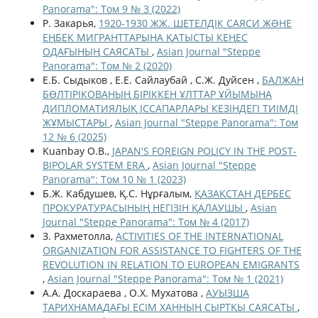
Panorama": Том 9 № 3 (2022)
Р. Закарья,
1920-1930 ЖЖ. ШЕТЕЛДІК САЯСИ ЖƏНЕ
ЕҢБЕК МИГРАНТТАРЫНА ҚАТЫСТЫ КЕҢЕС
ОДАҒЫНЫҢ САЯСАТЫ
,
Asian Journal "Steppe
Panorama": Том № 2 (2020)
Е.Б. Сыдыков , Е.Е. Сайлаубай , С.Ж. Дуйсен ,
БАЛЖАН
БӨЛТІРІКОВАНЫҢ БІРІККЕН ҰЛТТАР ҰЙЫМЫНА
ДИПЛОМАТИЯЛЫҚ ІССАПАРЛАРЫ КЕЗІНДЕГІ ТИІМДІ
ЖҰМЫСТАРЫ
,
Asian Journal "Steppe Panorama": Том
12 № 6 (2025)
Kuanbay O.B.,
JAPAN'S FOREIGN POLICY IN THE POST-
BIPOLAR SYSTEM ERA
,
Asian Journal "Steppe
Panorama": Том 10 № 1 (2023)
Б.Ж. Кабдушев, Қ.С. Нұрғалым,
ҚАЗАҚСТАН ДЕРБЕС
ПРОКУРАТУРАСЫНЫҢ НЕГІЗІН ҚАЛАУШЫ
,
Asian
Journal "Steppe Panorama": Том № 4 (2017)
З. Рахметолла,
ACTIVITIES OF THE INTERNATIONAL
ORGANIZATION FOR ASSISTANCE TO FIGHTERS OF THE
REVOLUTION IN RELATION TO EUROPEAN EMIGRANTS
,
Asian Journal "Steppe Panorama": Том № 1 (2021)
А.А. Доскараева , О.Х. Мухатова ,
АУЫЗША
ТАРИХНАМАДАҒЫ ЕСІМ ХАННЫҢ СЫРТҚЫ САЯСАТЫ
,