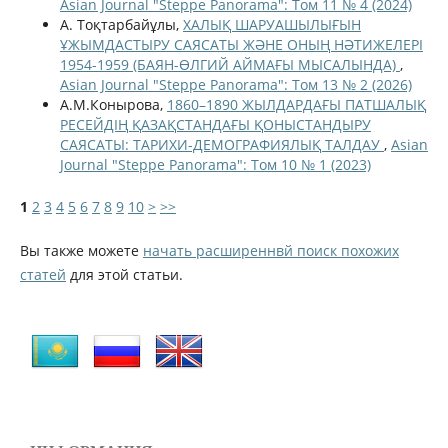
Asian Journal "Steppe Panorama": Том 11 № 4 (2024)
А. Тоқтарбайұлы,
ХАЛЫҚ ШАРУАШЫЛЫҒЫН
ҰЖЫМДАСТЫРУ САЯСАТЫ ЖӘНЕ ОНЫҢ НӘТИЖЕЛЕРІ
1954-1959 (БАЯН-ӨЛГИЙ АЙМАҒЫ МЫСАЛЫНДА)
,
Asian Journal "Steppe Panorama": Том 13 № 2 (2026)
А.М.Конырова,
1860–1890 ЖЫЛДАРДАҒЫ ПАТШАЛЫҚ
РЕСЕЙДІҢ ҚАЗАҚСТАНДАҒЫ ҚОНЫСТАНДЫРУ
САЯСАТЫ: ТАРИХИ-ДЕМОГРАФИЯЛЫҚ ТАЛДАУ
,
Asian
Journal "Steppe Panorama": Том 10 № 1 (2023)
1
2
3
4
5
6
7
8
9
10
>
>>
Вы также можете
начать расширеннвй поиск похожих
статей
для этой статьи.