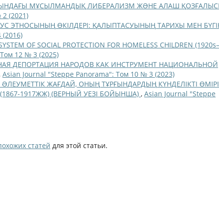
АСЫНДАҒЫ МҰСЫЛМАНДЫҚ ЛИБЕРАЛИЗМ ЖƏНЕ АЛАШ ҚОЗҒАЛЫ
 2 (2021)
УС ЭТНОСЫНЫҢ ӨКІЛДЕРІ: ҚАЛЫПТАСУЫНЫҢ ТАРИХЫ МЕН БҮГІ
 (2016)
 SYSTEM OF SOCIAL PROTECTION FOR HOMELESS CHILDREN (1920s
 Том 12 № 3 (2025)
НАЯ ДЕПОРТАЦИЯ НАРОДОВ КАК ИНСТРУМЕНТ НАЦИОНАЛЬНОЙ
,
Asian Journal "Steppe Panorama": Том 10 № 3 (2023)
ƏЛЕУМЕТТІК ЖАҒДАЙ, ОНЫҢ ТҰРҒЫНДАРДЫҢ КҮНДЕЛІКТІ ӨМІР
(1867-1917ЖЖ) (ВЕРНЫЙ УЕЗІ БОЙЫНША)
,
Asian Journal "Steppe
похожих статей
для этой статьи.