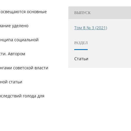
ье освещаются основные
ВЫПУСК
мание уделено
Том 8 № 3 (2021)
инципа социальной
РАЗДЕЛ
сти. Автором
Статьи
гами советской власти
нной статьи
следствий голода для