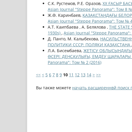
С.К. Рустемов, Р.Е. Оразов,
ХХ ҒАСЫР Б
Asian Journal "Steppe Panorama": Том 8 №
Ж.Ə. Каринбаев,
ҚАЗАҚСТАНДАҒЫ БЕЛОР
Asian Journal "Steppe Panorama": Том № 4
А.Т. Каипбаева , А. Белялова ,
THE STATE
1930s)
,
Asian Journal "Steppe Panorama":
Д. Панто, М. Калыбекова,
НАСИЛЬСТВЕН
ПОЛИТИКИ СССР: ПОЛЯКИ КАЗАХСТАНА
Л.А. Бисембаева,
ЖЕТІСУ ОБЛЫСЫНДАҒЫ 
ƏСЕРІ: ДЕНСАУЛЫҒЫ, ЕМДЕУ ШАРАЛАРЫ 
Panorama": Том № 2 (2016)
<<
<
5
6
7
8
9
10
11
12
13
14
>
>>
Вы также можете
начать расширеннвй поиск 