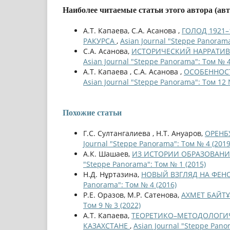
Наиболее читаемые статьи этого автора (ав
А.Т. Капаева, С.А. Асанова ,
ГОЛОД 1921
РАКУРСА
,
Asian Journal "Steppe Panorama
С.А. Асанова,
ИСТОРИЧЕСКИЙ НАРРАТИВ
Asian Journal "Steppe Panorama": Том № 4
А.Т. Капаева , С.А. Асанова ,
ОСОБЕННОСТ
Asian Journal "Steppe Panorama": Том 12 
Похожие статьи
Г.С. Султангалиева , Н.Т. Ануаров,
ОРЕНБ
Journal "Steppe Panorama": Том № 4 (2019
А.К. Шашаев,
ИЗ ИСТОРИИ ОБРАЗОВАНИЯ 
"Steppe Panorama": Том № 1 (2015)
Н.Д. Нұртазина,
НОВЫЙ ВЗГЛЯД НА ФЕ
Panorama": Том № 4 (2016)
Р.Е. Оразов, М.Р. Сатенова,
АХМЕТ БАЙТ
Том 9 № 3 (2022)
А.Т. Капаева,
ТЕОРЕТИКО–МЕТОДОЛОГИЧЕ
КАЗАХСТАНЕ
,
Asian Journal "Steppe Pano