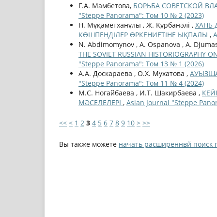
Г.А. Мамбетова,
БОРЬБА СОВЕТСКОЙ ВЛ
"Steppe Panorama": Том 10 № 2 (2023)
Н. Мұқаметханұлы , Ж. Құрбанәлі ,
ХАНЬ 
КӨШПЕНДІЛЕР ӨРКЕНИЕТІНЕ ЫҚПАЛЫ
,
A
N. Abdimomynov , A. Ospanova , A. Djuma
THE SOVIET RUSSIAN HISTORIOGRAPHY O
"Steppe Panorama": Том 13 № 1 (2026)
А.А. Доскараева , О.Х. Мухатова ,
АУЫЗША
"Steppe Panorama": Том 11 № 4 (2024)
М.С. Ногайбаева , И.Т. Шакирбаева ,
КЕЙ
МӘСЕЛЕЛЕРІ
,
Asian Journal "Steppe Pano
<<
<
1
2
3
4
5
6
7
8
9
10
>
>>
Вы также можете
начать расширеннвй поиск 