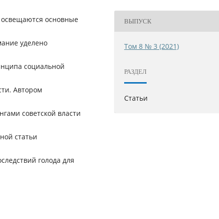
ье освещаются основные
ВЫПУСК
мание уделено
Том 8 № 3 (2021)
инципа социальной
РАЗДЕЛ
сти. Автором
Статьи
гами советской власти
нной статьи
следствий голода для