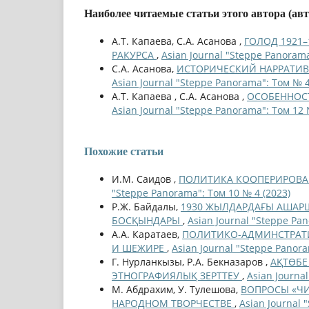
Наиболее читаемые статьи этого автора (ав
А.Т. Капаева, С.А. Асанова ,
ГОЛОД 1921
РАКУРСА
,
Asian Journal "Steppe Panorama
С.А. Асанова,
ИСТОРИЧЕСКИЙ НАРРАТИВ
Asian Journal "Steppe Panorama": Том № 4
А.Т. Капаева , С.А. Асанова ,
ОСОБЕННОСТ
Asian Journal "Steppe Panorama": Том 12 
Похожие статьи
И.М. Саидов ,
ПОЛИТИКА КООПЕРИРОВАН
"Steppe Panorama": Том 10 № 4 (2023)
Р.Ж. Байдалы,
1930 ЖЫЛДАРДАҒЫ АШАРШ
БОСҚЫНДАРЫ
,
Asian Journal "Steppe Pa
А.А. Каратаев,
ПОЛИТИКО-АДМИНСТРАТИВ
И ШЕЖИРЕ
,
Asian Journal "Steppe Panora
Г. Нурланкызы, Р.А. Бекназаров ,
АҚТӨБЕ
ЭТНОГРАФИЯЛЫҚ ЗЕРТТЕУ
,
Asian Journa
М. Абдрахим, У. Тулешова,
ВОПРОСЫ «ЧИ
НАРОДНОМ ТВОРЧЕСТВЕ
,
Asian Journal 