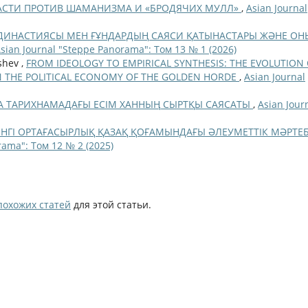
АСТИ ПРОТИВ ШАМАНИЗМА И «БРОДЯЧИХ МУЛЛ»
,
Asian Journal
ДИНАСТИЯСЫ МЕН ҒҰНДАРДЫҢ САЯСИ ҚАТЫНАСТАРЫ ЖӘНЕ ОН
sian Journal "Steppe Panorama": Том 13 № 1 (2026)
shev ,
FROM IDEOLOGY TO EMPIRICAL SYNTHESIS: THE EVOLUTION
N THE POLITICAL ECONOMY OF THE GOLDEN HORDE
,
Asian Journal
 ТАРИХНАМАДАҒЫ ЕСІМ ХАННЫҢ СЫРТҚЫ САЯСАТЫ
,
Asian Jour
ІНГІ ОРТАҒАСЫРЛЫҚ ҚАЗАҚ ҚОҒАМЫНДАҒЫ ӘЛЕУМЕТТІК МӘРТЕ
rama": Том 12 № 2 (2025)
похожих статей
для этой статьи.