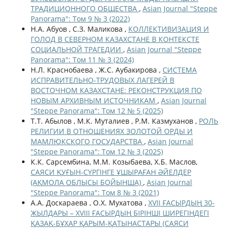
ТРАДИЦИОННОГО ОБЩЕСТВА
,
Asian Journal "Steppe
Panorama": Том 9 № 3 (2022)
Н.А. Абуов , С.З. Маликова ,
КОЛЛЕКТИВИЗАЦИЯ И
ГОЛОД В СЕВЕРНОМ КАЗАХСТАНЕ В КОНТЕКСТЕ
СОЦИАЛЬНОЙ ТРАГЕДИИ
,
Asian Journal "Steppe
Panorama": Том 11 № 3 (2024)
Н.Л. Краснобаева , Ж.С. Аубакирова ,
СИСТЕМА
ИСПРАВИТЕЛЬНО-ТРУДОВЫХ ЛАГЕРЕЙ В
ВОСТОЧНОМ КАЗАХСТАНЕ: РЕКОНСТРУКЦИЯ ПО
НОВЫМ АРХИВНЫМ ИСТОЧНИКАМ
,
Asian Journal
"Steppe Panorama": Том 12 № 5 (2025)
Т.Т. Абылов , М.К. Муталиев , Р.М. Казмуханов ,
РОЛЬ
РЕЛИГИИ В ОТНОШЕНИЯХ ЗОЛОТОЙ ОРДЫ И
МАМЛЮКСКОГО ГОСУДАРСТВА
,
Asian Journal
"Steppe Panorama": Том 12 № 3 (2025)
К.К. Сарсембина, М.М. Козыбаева, Х.Б. Маслов,
САЯСИ ҚУҒЫН-СҮРГІНГЕ ҰШЫРАҒАН ӘЙЕЛДЕР
(АҚМОЛА ОБЛЫСЫ БОЙЫНША)
,
Asian Journal
"Steppe Panorama": Том 8 № 3 (2021)
А.А. Доскараева , О.Х. Мухатова ,
XVII ҒАСЫРДЫҢ 30-
ЖЫЛДАРЫ – XVIIІ ҒАСЫРДЫҢ БІРІНШІ ШИРЕГІНДЕГІ
ҚАЗАҚ-БҰХАР ҚАРЫМ-ҚАТЫНАСТАРЫ (САЯСИ