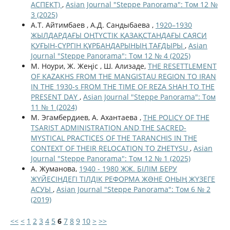
АСПЕКТ)
,
Asian Journal "Steppe Panorama": Том 12 №
3 (2025)
А.Т. Айтимбаев , А.Д. Сандыбаева ,
1920–1930
ЖЫЛДАРДАҒЫ ОҢТҮСТІК ҚАЗАҚСТАНДАҒЫ САЯСИ
ҚУҒЫН-СҮРГІН ҚҰРБАНДАРЫНЫҢ ТАҒДЫРЫ
,
Asian
Journal "Steppe Panorama": Том 12 № 4 (2025)
M. Ноури, Ж. Жеңіс , Ш. Ализаде,
THE RESETTLEMENT
OF KAZAKHS FROM THE MANGISTAU REGION TO IRAN
IN THE 1930-s FROM THE TIME OF REZA SHAH TO THE
PRESENT DAY
,
Asian Journal "Steppe Panorama": Том
11 № 1 (2024)
М. Эгамбердиев, А. Ахантаева ,
THE POLICY OF THE
TSARIST ADMINISTRATION AND THE SACRED-
MYSTICAL PRACTICES OF THE TARANCHIS IN THE
CONTEXT OF THEIR RELOCATION TO ZHETYSU
,
Asian
Journal "Steppe Panorama": Том 12 № 1 (2025)
А. Жуманова,
1940 - 1980 ЖЖ. БІЛІМ БЕРУ
ЖҮЙЕСІНДЕГІ ТІЛДІК РЕФОРМА ЖƏНЕ ОНЫҢ ЖҮЗЕГЕ
АСУЫ
,
Asian Journal "Steppe Panorama": Том 6 № 2
(2019)
<<
<
1
2
3
4
5
6
7
8
9
10
>
>>