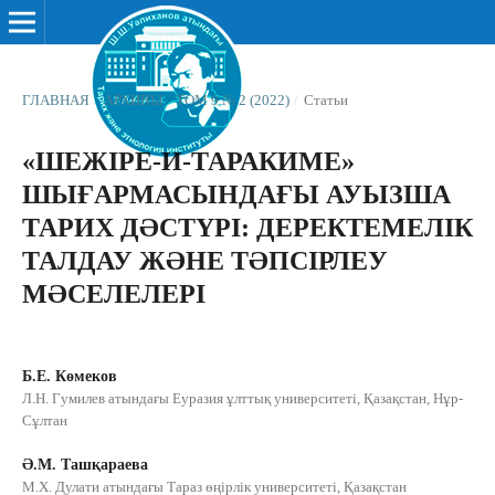
ГЛАВНАЯ
/
АРХИВЫ
/
ТОМ 9 № 2 (2022)
/
Статьи
«ШЕЖІРЕ-И-ТАРАКИМЕ»
ШЫҒАРМАСЫНДАҒЫ АУЫЗША
ТАРИХ ДӘСТҮРІ: ДЕРЕКТЕМЕЛІК
ТАЛДАУ ЖӘНЕ ТӘПСІРЛЕУ
МӘСЕЛЕЛЕРІ
Б.Е. Көмеков
Л.Н. Гумилев атындағы Еуразия ұлттық университеті, Қазақстан, Нұр-
Сұлтан
Ә.М. Ташқараева
М.Х. Дулaти aтындaғы Тaрaз өңірлік унивeрситeті, Қaзaқстaн