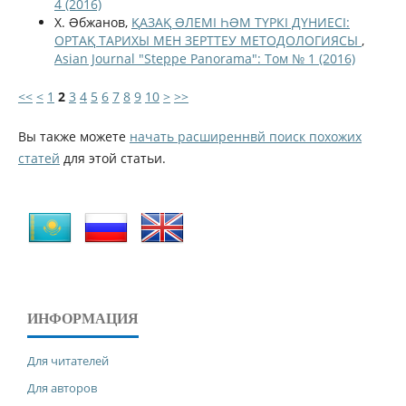
4 (2016)
Х. Əбжанов,
ҚАЗАҚ ƏЛЕМІ ҺƏМ ТҮРКІ ДҮНИЕСІ:
ОРТАҚ ТАРИХЫ МЕН ЗЕРТТЕУ МЕТОДОЛОГИЯСЫ
,
Asian Journal "Steppe Panorama": Том № 1 (2016)
<<
<
1
2
3
4
5
6
7
8
9
10
>
>>
Вы также можете
начать расширеннвй поиск похожих
статей
для этой статьи.
ИНФОРМАЦИЯ
Для читателей
Для авторов