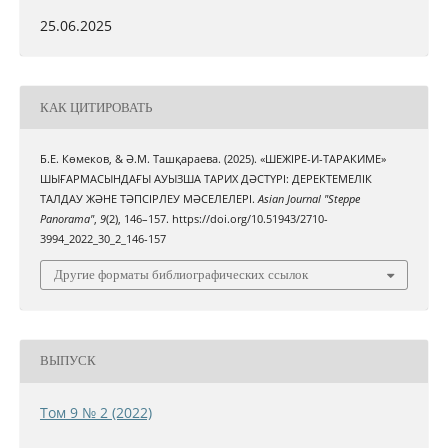
25.06.2025
КАК ЦИТИРОВАТЬ
Б.Е. Көмеков, & Ә.М. Ташқараева. (2025). «ШЕЖІРЕ-И-ТАРАКИМЕ»
ШЫҒАРМАСЫНДАҒЫ АУЫЗША ТАРИХ ДӘСТҮРІ: ДЕРЕКТЕМЕЛІК
ТАЛДАУ ЖӘНЕ ТӘПСІРЛЕУ МӘСЕЛЕЛЕРІ.
Asian Journal "Steppe
Panorama"
,
9
(2), 146–157. https://doi.org/10.51943/2710-
3994_2022_30_2_146-157
Другие форматы библиографических ссылок
ВЫПУСК
Том 9 № 2 (2022)