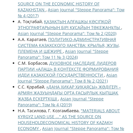
SOURCE ON THE ECONOMIC HISTORY OF
KAZAKHSTAN
,
Asian Journal "Steppe Panorama": Том
№ 4 (2017)
А. Тоқтабай,
ҚАЗАҚТЫҢ АЛҒАШҚЫ КƏСІПҚОЙ
ЭТНОГРАФТАРЫНЫҢ БІРІ ҚҰСАЙЫН ТƏКЕЖАНҰЛЫ
,
Asian Journal "Steppe Panorama": Том № 2 (2020)
А.А. Каратаев,
ПОЛИТИКО-АДМИНСТРАТИВНАЯ
СИСТЕМА КАЗАХСКОГО ХАНСТВА: КРЫЛЬЯ, ЖУЗЫ,
ПЛЕМЕНА И ШЕЖИРЕ
,
Asian Journal "Steppe
Panorama": Том 11 № 3 (2024)
С.М. Борбасов,
ДУХОВНОЕ НАСЛЕДИЕ ЛИДЕРОВ
ПАРТИИ «АЛАШ» В КОНТЕКСТЕ ФОРМИРОВАНИЯ
ИДЕИ КАЗАХСКОЙ ГОСУДАРСТВЕННОСТИ
,
Asian
Journal "Steppe Panorama": Том 8 № 2 (2021)
С.С. Қорабай,
«ДАНА ХИКАР ХИКАЯСЫ» ЖƏДІГЕРІ –
АРМЯН ЖАЗУЫНДАҒЫ ОРТА ҒАСЫРЛЫҚ ҚЫПШАҚ
ЖАЗБА ЕСКЕРТКІШІ
,
Asian Journal "Steppe
Panorama": Том № 4 (2019)
Н.А. Тасилова, Г. Козгамбаева,
"MATERIALS ABOUT
KYRGYZ LAND USE ..." AS THE SOURCE ON
HOUSEHOLDECONOMICAL HISTORY OF KAZAKH
ECONOMY
,
Asian Journal "Steppe Panorama": Том №