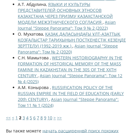
А.Т. Абдулина,
ЯЗЫКИ И КУЛЬТУРЫ
ПРЕДСТАВИТЕЛЕЙ ОСНОВНЫХ ЭТНОСОВ
КАЗАХСТАНА ЧЕРЕЗ ПРИЗМУ КАЗАХСТАНСКОЙ
МОДЕЛИ МЕЖЭТНИЧЕСКОГО СОГЛАСИЯ
,
Asian
Journal "Steppe Panorama": Том 9 № 2 (2022)
О. Мухатова,
ҚАЗАҚ ДАЛАСЫНДАҒЫ ҰЛТ-АЗАТТЫҚ
ҚОЗҒАЛЫСТАР ТАРИХЫНЫҢ ПОСТКЕҢЕСТІК КЕЗЕҢДЕ
ЗЕРТТЕЛУІ (1992-2019 жж.)
,
Asian Journal "Steppe
Panorama": Том № 2 (2020)
С.Н. Мамытова ,
WESTERN HISTORIOGRAPHY IN THE
FORMATION OF HISTORICAL MEMORY OF THE MASS
FAMINE IN KAZAKHSTAN IN THE 30S OF THE XXTH
CENTURY
,
Asian Journal "Steppe Panorama": Том 12
№ 4 (2025)
А.М. Конырова ,
RUSSIFICATION POLICY OF THE
RUSSIAN EMPIRE IN THE FIELD OF EDUCATION (EARLY
20th CENTURY)
,
Asian Journal "Steppe Panorama":
Том 11 № 1 (2024)
<<
<
1
2
3
4
5
6
7
8
9
10
>
>>
Вы также можете
начать расширеннвй поиск похожих