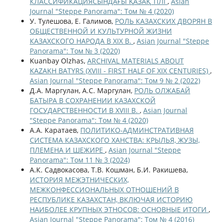
КЛАССИФИКАЦИЯСЫНДАҒЫ ҚАЗАҚ ТІЛІ
,
Asian
Journal "Steppe Panorama": Том № 4 (2020)
У. Тулешова, Е. Галимов,
РОЛЬ КАЗАХСКИХ ДВОРЯН В
ОБЩЕСТВЕННОЙ И КУЛЬТУРНОЙ ЖИЗНИ
КАЗАХСКОГО НАРОДА В XIX В.
,
Asian Journal "Steppe
Panorama": Том № 3 (2020)
Kuanbay Olzhas,
ARCHIVAL MATERIALS ABOUT
KAZAKH BATYRS (XVIII - FIRST HALF OF XIX CENTURIES)
,
Asian Journal "Steppe Panorama": Том 9 № 2 (2022)
Д.А. Маргулан, А.С. Маргулан,
РОЛЬ ОЛЖАБАЙ
БАТЫРА В СОХРАНЕНИИ КАЗАХСКОЙ
ГОСУДАРСТВЕННОСТИ В XVIII В.
,
Asian Journal
"Steppe Panorama": Том № 4 (2020)
А.А. Каратаев,
ПОЛИТИКО-АДМИНСТРАТИВНАЯ
СИСТЕМА КАЗАХСКОГО ХАНСТВА: КРЫЛЬЯ, ЖУЗЫ,
ПЛЕМЕНА И ШЕЖИРЕ
,
Asian Journal "Steppe
Panorama": Том 11 № 3 (2024)
А.К. Садвокасова, Т.В. Кошман, Б.И. Ракишева,
ИСТОРИЯ МЕЖЭТНИЧЕСКИХ,
МЕЖКОНФЕССИОНАЛЬНЫХ ОТНОШЕНИЙ В
РЕСПУБЛИКЕ КАЗАХСТАН, ВКЛЮЧАЯ ИСТОРИЮ
НАИБОЛЕЕ КРУПНЫХ ЭТНОСОВ: ОСНОВНЫЕ ИТОГИ
,
Asian Journal "Steppe Panorama": Том № 4 (2016)