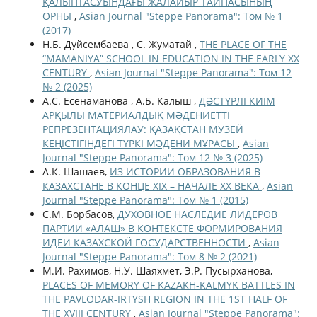
ҚАЛЫПТАСУЫНДАҒЫ ЖАЛАЙЫР ТАЙПАСЫНЫҢ
ОРНЫ
,
Asian Journal "Steppe Panorama": Том № 1
(2017)
Н.Б. Дуйсембаева , С. Жуматай ,
THE PLACE OF THE
“MAMANIYA” SCHOOL IN EDUCATION IN THE EARLY XX
CENTURY
,
Asian Journal "Steppe Panorama": Том 12
№ 2 (2025)
А.С. Есенаманова , А.Б. Калыш ,
ДӘСТҮРЛІ КИІМ
АРҚЫЛЫ МАТЕРИАЛДЫҚ МӘДЕНИЕТТІ
РЕПРЕЗЕНТАЦИЯЛАУ: ҚАЗАҚСТАН МУЗЕЙ
КЕҢІСТІГІНДЕГІ ТҮРКІ МӘДЕНИ МҰРАСЫ
,
Asian
Journal "Steppe Panorama": Том 12 № 3 (2025)
А.К. Шашаев,
ИЗ ИСТОРИИ ОБРАЗОВАНИЯ В
КАЗАХСТАНЕ В КОНЦЕ ХIХ – НАЧАЛЕ ХХ ВЕКА
,
Asian
Journal "Steppe Panorama": Том № 1 (2015)
С.М. Борбасов,
ДУХОВНОЕ НАСЛЕДИЕ ЛИДЕРОВ
ПАРТИИ «АЛАШ» В КОНТЕКСТЕ ФОРМИРОВАНИЯ
ИДЕИ КАЗАХСКОЙ ГОСУДАРСТВЕННОСТИ
,
Asian
Journal "Steppe Panorama": Том 8 № 2 (2021)
М.И. Рахимов, Н.У. Шаяхмет, Э.Р. Пусырханова,
PLACES OF MEMORY OF KAZAKH-KALMYK BATTLES IN
THE PAVLODAR-IRTYSH REGION IN THE 1ST HALF OF
THE XVIII CENTURY
,
Asian Journal "Steppe Panorama":