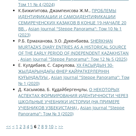
Том 11 № 4 (2024)
К.Бижигитова, Джампеисова Ж.М.,
ПРОБЛЕМЫ
ИДЕНТИФИКАЦИИ И САМОИДЕНТИФИКАЦИИ
СЕМИРЕЧЕНСКИХ КАЗАКОВ В КОНЦЕ 19-НАЧАЛЕ 20
ВВ.
,
Asian Journal "Steppe Panorama": Том 10 № 1
(2023)
Р.Б. Ермаханова, З.О. Дукенбаева,
SHERKHAN
MURTAZA’S DIARY ENTRIES AS A HISTORICAL SOURCE
OF THE EARLY PERIOD OF INDEPENDENT KAZAKHSTAN
,
Asian Journal "Steppe Panorama": Том 12 № 5 (2025)
Е. Кулдибаев, С. Саркулова,
ХХ ҒАСЫРДЫҢ 30-
ЖЫЛДАРЫНДАҒЫ ӨНЕР ҚАЙРАТКЕРЛЕРІНІҢ
ҚУҒЫНДАЛУЫ
,
Asian Journal "Steppe Panorama": Том
№ 1 (2020)
Д. Касымова, Б. Құдайбергенұлы,
О НЕКОТОРЫХ
АСПЕКТАХ ФОРМИРОВАНИЯ ИДЕНТИЧНОСТИ ЧЕРЕЗ
ШКОЛЬНЫЕ УЧЕБНИКИ ИСТОРИИ (НА ПРИМЕРЕ
УЧЕБНИКОВ УЗБЕКИСТАНА)
,
Asian Journal "Steppe
Panorama": Том № 3 (2020)
<<
<
1
2
3
4
5
6
7
8
9
10
>
>>