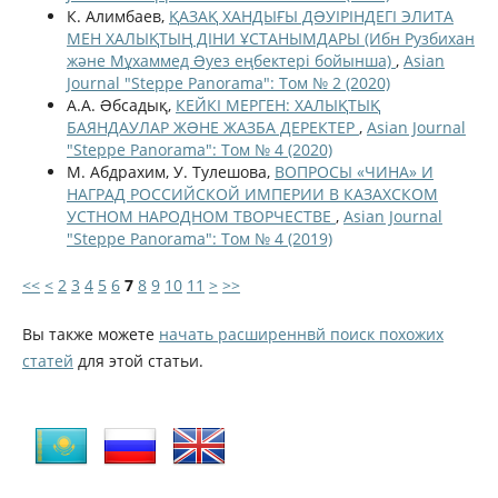
К. Алимбаев,
ҚАЗАҚ ХАНДЫҒЫ ДƏУІРІНДЕГІ ЭЛИТА
МЕН ХАЛЫҚТЫҢ ДІНИ ҰСТАНЫМДАРЫ (Ибн Рузбихан
және Мұхаммед Əуез еңбектері бойынша)
,
Asian
Journal "Steppe Panorama": Том № 2 (2020)
А.А. Əбсадық,
КЕЙКІ МЕРГЕН: ХАЛЫҚТЫҚ
БАЯНДАУЛАР ЖƏНЕ ЖАЗБА ДЕРЕКТЕР
,
Asian Journal
"Steppe Panorama": Том № 4 (2020)
М. Абдрахим, У. Тулешова,
ВОПРОСЫ «ЧИНА» И
НАГРАД РОССИЙСКОЙ ИМПЕРИИ В КАЗАХСКОМ
УСТНОМ НАРОДНОМ ТВОРЧЕСТВЕ
,
Asian Journal
"Steppe Panorama": Том № 4 (2019)
<<
<
2
3
4
5
6
7
8
9
10
11
>
>>
Вы также можете
начать расширеннвй поиск похожих
статей
для этой статьи.