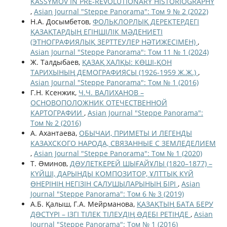
KASSYMOV İN PRE-REVOLUTİONARY HİSTORİOGRAPHY
,
Asian Journal "Steppe Panorama": Том 9 № 2 (2022)
Н.А. Досымбетов,
ФОЛЬКЛОРЛЫҚ ДЕРЕКТЕРДЕГІ
ҚАЗАҚТАРДЫҢ ЕГІНШІЛІК МӘДЕНИЕТІ
(ЭТНОГРАФИЯЛЫҚ ЗЕРТТЕУЛЕР НӘТИЖЕСІМЕН)
,
Asian Journal "Steppe Panorama": Том 11 № 1 (2024)
Ж. Талдыбаев,
ҚАЗАҚ ХАЛҚЫ: КӨШІ-ҚОН
ТАРИХЫНЫҢ ДЕМОГРАФИЯСЫ (1926-1959 Ж.Ж.)
,
Asian Journal "Steppe Panorama": Том № 1 (2016)
Г.Н. Ксенжик,
Ч.Ч. ВАЛИХАНОВ –
ОСНОВОПОЛОЖНИК ОТЕЧЕСТВЕННОЙ
КАРТОГРАФИИ
,
Asian Journal "Steppe Panorama":
Том № 2 (2016)
А. Ахантаева,
ОБЫЧАИ, ПРИМЕТЫ И ЛЕГЕНДЫ
КАЗАХСКОГО НАРОДА, СВЯЗАННЫЕ С ЗЕМЛЕДЕЛИЕМ
,
Asian Journal "Steppe Panorama": Том № 1 (2020)
Т. Əминов,
ДƏУЛЕТКЕРЕЙ ШЫҒАЙҰЛЫ (1820–1877) –
КҮЙШІ, ДАРЫНДЫ КОМПОЗИТОР, ҰЛТТЫҚ КҮЙ
ӨНЕРІНІҢ НЕГІЗІН САЛУШЫЛАРЫНЫҢ БІРІ
,
Asian
Journal "Steppe Panorama": Том 6 № 3 (2019)
А.Б. Қалыш, Г.А. Мейрманова,
ҚАЗАҚТЫҢ БАТА БЕРУ
ДƏСТҮРІ – ІЗГІ ТІЛЕК ТІЛЕУДІҢ ƏДЕБІ РЕТІНДЕ
,
Asian
Journal "Steppe Panorama": Том № 1 (2016)