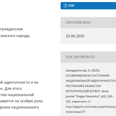
PDF
ОПУБЛИКОВАН
 гражданская
захского народа,
25.06.2025
КАК ЦИТИРОВАТЬ
Шалдарбекова, А. (2025).
ОСОВРЕМЕННОМ СОСТОЯНИИ
НАЦИОНАЛЬНОЙ ИДЕНТИЧНОСТИ 
ой идентичности и ее
РЕСПУБЛИКЕ КАЗАХСТАН:
н. Для этого
ИСТОРИЧЕСКИЙ АСПЕКТ.
Asian
ития национальной
Journal "Steppe Panorama"
,
6
(2), 328–
зывается на особую роль
332. извлечено от
ждении национального
http://ajspiie.com/index.php/history/
rticle/view/277