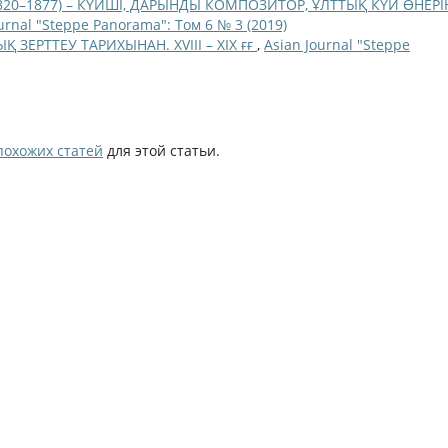
20–1877) – КҮЙШІ, ДАРЫНДЫ КОМПОЗИТОР, ҰЛТТЫҚ КҮЙ ӨНЕРІ
urnal "Steppe Panorama": Том 6 № 3 (2019)
ЗЕРТТЕУ ТАРИХЫНАН. ХVІІІ – ХІХ ғғ
,
Asian Journal "Steppe
похожих статей
для этой статьи.