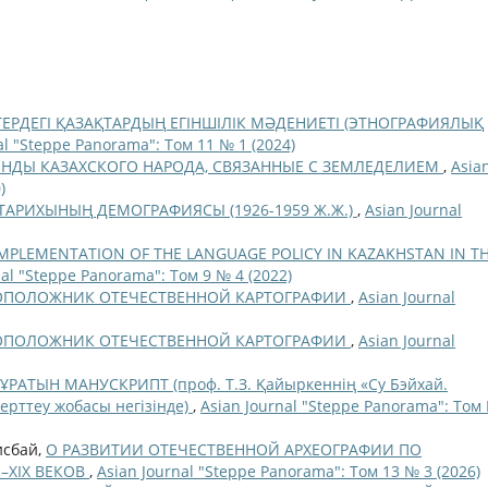
РДЕГІ ҚАЗАҚТАРДЫҢ ЕГІНШІЛІК МӘДЕНИЕТІ (ЭТНОГРАФИЯЛЫҚ
al "Steppe Panorama": Том 11 № 1 (2024)
ЕНДЫ КАЗАХСКОГО НАРОДА, СВЯЗАННЫЕ С ЗЕМЛЕДЕЛИЕМ
,
Asia
)
 ТАРИХЫНЫҢ ДЕМОГРАФИЯСЫ (1926-1959 Ж.Ж.)
,
Asian Journal
IMPLEMENTATION OF THE LANGUAGE POLICY IN KAZAKHSTAN IN T
nal "Steppe Panorama": Том 9 № 4 (2022)
ВОПОЛОЖНИК ОТЕЧЕСТВЕННОЙ КАРТОГРАФИИ
,
Asian Journal
ВОПОЛОЖНИК ОТЕЧЕСТВЕННОЙ КАРТОГРАФИИ
,
Asian Journal
АТЫН МАНУСКРИПТ (проф. Т.З. Қайыркеннің «Су Бэйхай.
рттеу жобасы негізінде)
,
Asian Journal "Steppe Panorama": Том
исбай,
О РАЗВИТИИ ОТЕЧЕСТВЕННОЙ АРХЕОГРАФИИ ПО
–XIX ВЕКОВ
,
Asian Journal "Steppe Panorama": Том 13 № 3 (2026)