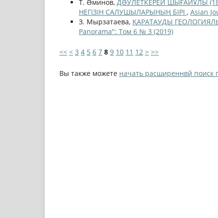
Т. Əминов,
ДƏУЛЕТКЕРЕЙ ШЫҒАЙҰЛЫ (18
НЕГІЗІН САЛУШЫЛАРЫНЫҢ БІРІ
,
Asian Jo
З. Мырзатаева,
ҚАРАТАУДЫ ГЕОЛОГИЯЛЫҚ 
Panorama": Том 6 № 3 (2019)
<<
<
3
4
5
6
7
8
9
10
11
12
>
>>
Вы также можете
начать расширеннвй поиск 