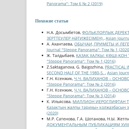
Panorama": Том 6 № 2 (2019)
Похожие статьи
Н.А. Досымбетов,
ФОЛЬКЛОРЛЫҚ ДЕРЕКТЕ
ЗЕРТТЕУЛЕР НӘТИЖЕСІМЕН)
,
Asian Journ
А. Ахантаева,
ОБЫЧАИ, ПРИМЕТЫ И ЛЕГ
Journal "Steppe Panorama": Том № 1 (2020
Ж. Талдыбаев,
ҚАЗАҚ ХАЛҚЫ: КӨШІ-ҚОН
"Steppe Panorama": Том № 1 (2016)
Z.Saktaganova, G. Baigozhina,
PRACTICAL 
SECOND HALF OF THE 1980-S.
,
Asian Jour
Г.Н. Ксенжик,
Ч.Ч. ВАЛИХАНОВ – ОСНО
"Steppe Panorama": Том № 2 (2016)
Г.Н. Ксенжик,
Ч.Ч. ВАЛИХАНОВ – ОСНО
"Steppe Panorama": Том № 3 (2014)
К. Ильясова,
МИЛЛИОН ИЕРОГЛИФТАН ТҰР
Қазақтың жалпы тарихы» қолжазбасын зе
(2020)
М.Р. Сатенова, Г.А. Шотанова, Н.Ы. Жетп
ДОКУМЕНТАЛЬНЫМ ПУБЛИКАЦИЯМ XVIII