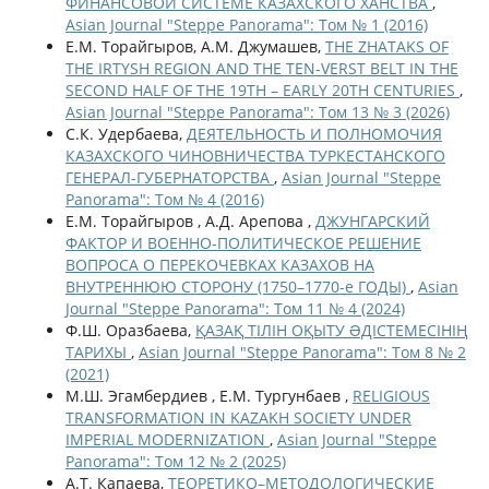
ФИНАНСОВОЙ СИСТЕМЕ КАЗАХСКОГО ХАНСТВА
,
Asian Journal "Steppe Panorama": Том № 1 (2016)
Е.М. Торайгыров, А.М. Джумашев,
THE ZHATAKS OF
THE IRTYSH REGION AND THE TEN-VERST BELT IN THE
SECOND HALF OF THE 19TH – EARLY 20TH CENTURIES
,
Asian Journal "Steppe Panorama": Том 13 № 3 (2026)
С.К. Удербаева,
ДЕЯТЕЛЬНОСТЬ И ПОЛНОМОЧИЯ
КАЗАХСКОГО ЧИНОВНИЧЕСТВА ТУРКЕСТАНСКОГО
ГЕНЕРАЛ-ГУБЕРНАТОРСТВА
,
Asian Journal "Steppe
Panorama": Том № 4 (2016)
Е.М. Торайгыров , А.Д. Арепова ,
ДЖУНГАРСКИЙ
ФАКТОР И ВОЕННО-ПОЛИТИЧЕСКОЕ РЕШЕНИЕ
ВОПРОСА О ПЕРЕКОЧЕВКАХ КАЗАХОВ НА
ВНУТРЕННЮЮ СТОРОНУ (1750–1770-е ГОДЫ)
,
Asian
Journal "Steppe Panorama": Том 11 № 4 (2024)
Ф.Ш. Оразбаева,
ҚАЗАҚ ТІЛІН ОҚЫТУ ƏДІСТЕМЕСІНІҢ
ТАРИХЫ
,
Asian Journal "Steppe Panorama": Том 8 № 2
(2021)
М.Ш. Эгамбердиев , Е.М. Тургунбаев ,
RELIGIOUS
TRANSFORMATION IN KAZAKH SOCIETY UNDER
IMPERIAL MODERNIZATION
,
Asian Journal "Steppe
Panorama": Том 12 № 2 (2025)
А.Т. Капаева,
ТЕОРЕТИКО–МЕТОДОЛОГИЧЕСКИЕ