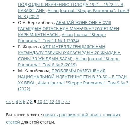
ПОДХОДЫ К ИЗУЧЕНИЮ ГОЛОДА 1921 – 1922 гг. В
КАЗАХСТАНЕ
,
Asian Journal "Steppe Panorama": Том 9
№ 3 (2022)
О.У. Беркинбаев ,
АБЫЛАЙ ЖӘНЕ ОНЫҢ XVIII
ҒАСЫРДЫҢ ОРТАСЫНДА МАНЬЧЖУР ӘУЛЕТІМЕН
ҚАРЫМ-ҚАТЫНАСЫ
,
Asian Journal "Steppe
Panorama": Том 11 № 1 (2024)
Г. Жораева,
ҰЛТ ИНТЕЛЛИГЕНЦИЯСЫНЫҢ
ҚУҒЫНДАЛУ ТАРИХЫ (ХХ ҒАСЫРДЫҢ 20 ЖЫЛДЫҢ
СОҢЫ-30 ЖЫЛДЫҢ БАСЫ)
,
Asian Journal "Steppe
Panorama": Том 6 № 2 (2019)
М. Калыбекова,
ПРОБЛЕМЫ РАЗРУШЕНИЯ
НАЦИОНАЛЬНОЙ ИДЕНТИЧНОСТИ В 30-50 – Е ГОДЫ
ХХ ВЕКА
,
Asian Journal "Steppe Panorama": Том 9 № 3
(2022)
<<
<
4
5
6
7
8
9
10
11
12
13
>
>>
Вы также можете
начать расширеннвй поиск похожих
статей
для этой статьи.