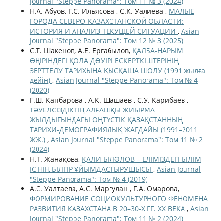
Journal "Steppe Panorama": Том 11 № 3 (2024)
Н.А. Абуов, Г.С. Ильясова , С.К. Уалиева ,
МАЛЫЕ
ГОРОДА СЕВЕРО-КАЗАХСТАНСКОЙ ОБЛАСТИ:
ИСТОРИЯ И АНАЛИЗ ТЕКУЩЕЙ СИТУАЦИИ
,
Asian
Journal "Steppe Panorama": Том 12 № 3 (2025)
С.Т. Шакенов, А.Е. Ергабылов,
ҚАЛБА-НАРЫМ
ӨҢІРІНДЕГІ ҚОЛА ДƏУІРІ ЕСКЕРТКІШТЕРІНІҢ
ЗЕРТТЕЛУ ТАРИХЫНА ҚЫСҚАША ШОЛУ (1991 жылға
дейін)
,
Asian Journal "Steppe Panorama": Том № 4
(2020)
Г.Ш. Капбарова , А.К. Шашаев , С.У. Карибаев ,
ТӘУЕЛСІЗДІКТІҢ АЛҒАШҚЫ ЖИЫРМА
ЖЫЛДЫҒЫНДАҒЫ ОҢТҮСТІК ҚАЗАҚСТАННЫҢ
ТАРИХИ-ДЕМОГРАФИЯЛЫҚ ЖАҒДАЙЫ (1991–2011
ЖЖ.)
,
Asian Journal "Steppe Panorama": Том 11 № 2
(2024)
Н.Т. Жанақова,
ҚАЛИ БІЛƏЛОВ – ЕЛІМІЗДЕГІ БІЛІМ
ІСІНІҢ БІЛГІР ҰЙЫМДАСТЫРУШЫСЫ
,
Asian Journal
"Steppe Panorama": Том № 4 (2019)
А.С. Уалтаева, А.С. Маргулан , Г.А. Омарова,
ФОРМИРОВАНИЕ СОЦИОКУЛЬТУРНОГО ФЕНОМЕНА
РАЗВИТИЯ КАЗАХСТАНА В 20–30-Х ГГ. XX ВЕКА
,
Asian
Journal "Steppe Panorama": Том 11 № 2 (2024)