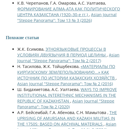
К.В. Черепанов, Г.А. Омарова, А.С. Уалтаева,
ФОРМИРОВАНИЕ АЛМА-АТА КАК ПОЛИТИЧЕСКОГО
ЦЕНТРА КАЗАХСТАНА (1920–30-е гг.)
,
Asian Journal
"Steppe Panorama": Том 13 № 3 (2026)
Похожие статьи
Ж.К. Есимова,
ЭТНОЯЗЫКОВЫЕ ПРОЦЕССЫ В
УСЛОВИЯХ ДВУЯЗЫЧИЯ В ПЕРИОД ЦЕЛИНЫ
,
Asian
Journal "Steppe Panorama": Том № 2 (2017)
Н. Тасилова, Ж.К. Тойшубекова,
«МАТЕРИАЛЫ ПО
КИРГИЗСКОМУ ЗЕМЛЕПОЛЬЗОВАНИЮ...» КАК
ИСТОЧНИК ПО ИСТОРИИ КАЗАХСКИХ ХОЗЯЙСТВ
,
Asian Journal "Steppe Panorama": Том № 2 (2016)
Ш. Бидахметова, А.С. Уалтаева,
WAYS TO IMPROVE
INSTITUTIONAL INTERETHNIC MECHANISMS IN THE
REPUBLIC OF KAZAKHSTAN
,
Asian Journal "Steppe
Panorama": Том № 2 (2020)
А.Р. Бейсембай, Г.А. Абенова, С.Н. Мамытова ,
THE
UPRISING OF AMURSANA AND KAZAKH MILITIAS IN
THE 1750S: BASED ON ARCHIVAL MATERIALS
,
Asian