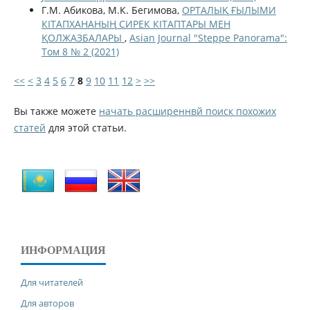
Г.М. Абикова, М.К. Бегимова,
ОРТАЛЫҚ ҒЫЛЫМИ
КІТАПХАНАНЫҢ СИРЕК КІТАПТАРЫ МЕН
ҚОЛЖАЗБАЛАРЫ
,
Asian Journal "Steppe Panorama":
Том 8 № 2 (2021)
<<
<
3
4
5
6
7
8
9
10
11
12
>
>>
Вы также можете
начать расширеннвй поиск похожих
статей
для этой статьи.
ИНФОРМАЦИЯ
Для читателей
Для авторов