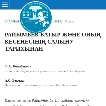
ГЛАВНАЯ
/
АРХИВЫ
/
ТОМ 6 № 2 (2019)
/
Статьи
РАЙЫМБЕК БАТЫР ЖƏНЕ ОНЫҢ
КЕСЕНЕСІНІҢ САЛЫНУ
ТАРИХЫНАН
Ф.А. Қозыбақова
Казахский Национальный университет имени Аль – Фараби
A.С. Бекмаш
Институт истории и этнологии имени Ч.Ч. Валиханова
Райымбек батыр, албаны, калмыки,
Ключевые слова: