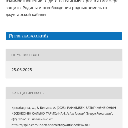
взаимоотношений. С детства Райымбек рос в атмосфере
защиты Родины и освобождения родных земель от
джунгарской кабалы
PDF (КАЗАХСКИЙ)
ОПУБЛИКОВАН
25.06.2025
КАК ЦИТИРОВАТЬ
Қозыбақова, Ф., & Бекмаш A. (2025). РАЙЫМБЕК БАТЫР ЖƏНЕ ОНЫҢ
КЕСЕНЕСІНІҢ САЛЫНУ ТАРИХЫНАН.
Asian Journal "Steppe Panorama"
,
6
(2), 129–136. извлечено от
http://ajspiie.com/index.php/history/article/view/300