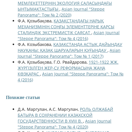
МЕМЛЕКЕТТЕРІНІҢ ЭКОЛОГИЯ САЛАСЫНДАҒЫ
ЫНТЫМАҚТАСТЫҒЫ
,
Asian Journal "Steppe
Panorama": Том № 2 (2020)
Ф.А. Қозыбақова,
ҚАЗАҚСТАНДАҒЫ НАРЫҚ
МЕХАНИЗМІНІҢ СОҢҒЫ ЭЛЕМЕНТТЕРІНЕ ҚАРСЫ
СТАЛИНДІК ЭКСТРЕМИСТІК САЯСАТ
,
Asian Journal
"Steppe Panorama": Том № 4 (2016)
Ф.А. Козыбакова,
ҚАЗАҚСТАНДА АСТЫҚ ДАЙЫНДАУ
НАУҚАНЫ: ҚАЗАҚ ШАРУАЛАРЫН ҚУҒЫНДАУ
,
Asian
Journal "Steppe Panorama": Том № 1 (2017)
Ф.А. Қозыбақова, Г.О. Рвайдарова,
1921-1922 ЖЖ.
ЖҮРГІЗІЛГЕН ЖЕР-СУ РЕФОРМАСЫНА ЖАҢА
КӨЗҚАРАС
,
Asian Journal "Steppe Panorama": Том №
4 (2016)
Похожие статьи
Д.А. Маргулан, А.С. Маргулан,
РОЛЬ ОЛЖАБАЙ
БАТЫРА В СОХРАНЕНИИ КАЗАХСКОЙ
ГОСУДАРСТВЕННОСТИ В XVIII В.
,
Asian Journal
"Steppe Panorama": Том № 4 (2020)