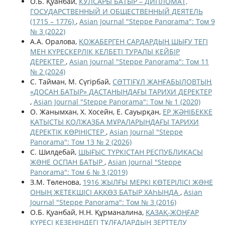
О.Б. Қуанбай,
КУЛСАРЫ БАТЫР – ДИПЛОМАТ,
ГОСУДАРСТВЕННЫЙ И ОБЩЕСТВЕННЫЙ ДЕЯТЕЛЬ
(1715 – 1776)
,
Asian Journal "Steppe Panorama": Том 9
№ 3 (2022)
А.А. Оралова,
ҚОЖАБЕРГЕН САРДАРДЫҢ ШЫҒУ ТЕГІ
МЕН КҮРЕСКЕРЛІК КЕЛБЕТІ ТУРАЛЫ КЕЙБІР
ДЕРЕКТЕР
,
Asian Journal "Steppe Panorama": Том 11
№ 2 (2024)
С. Тайман, М. Сүгірбай,
СƏТТІҒҰЛ ЖАНҒАБЫЛОВТЫҢ
«ДОСАН БАТЫР» ДАСТАНЫНДАҒЫ ТАРИХИ ДЕРЕКТЕР
,
Asian Journal "Steppe Panorama": Том № 1 (2020)
O. Жанымхан, Х. Хосейн, Е. Сауырқан,
ЕР ЖӘНІБЕККЕ
ҚАТЫСТЫ ҚОЛЖАЗБА МҰРАЛАРЫНДАҒЫ ТАРИХИ
ДЕРЕКТІК КӨРІНІСТЕР
,
Asian Journal "Steppe
Panorama": Том 13 № 2 (2026)
С. Шилдебай,
ШЫҒЫС ТҮРКІСТАН РЕСПУБЛИКАСЫ
ЖƏНЕ ОСПАН БАТЫР
,
Asian Journal "Steppe
Panorama": Том 6 № 3 (2019)
З.М. Төленова,
1916 ЖЫЛҒЫ МЕРКІ КӨТЕРІЛІСІ ЖƏНЕ
ОНЫҢ ЖЕТЕКШІСІ АҚҚӨЗ БАТЫР ХАҺЫНДА
,
Asian
Journal "Steppe Panorama": Том № 3 (2016)
О.Б. Қуанбай, Н.Н. Құрманалина,
ҚАЗАҚ-ЖОҢҒАР
КҮРЕСІ КЕЗЕҢІНДЕГІ ТҰЛҒАЛАРДЫҢ ЗЕРТТЕЛУ