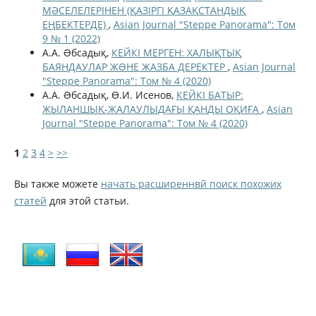
МӘСЕЛЕЛЕРІНЕН (ҚАЗІРГІ ҚАЗАҚСТАНДЫҚ
ЕҢБЕКТЕРДЕ)
,
Asian Journal "Steppe Panorama": Том
9 № 1 (2022)
А.А. Əбсадық,
КЕЙКІ МЕРГЕН: ХАЛЫҚТЫҚ
БАЯНДАУЛАР ЖƏНЕ ЖАЗБА ДЕРЕКТЕР
,
Asian Journal
"Steppe Panorama": Том № 4 (2020)
А.А. Əбсадық, Ө.И. Исенов,
КЕЙКІ БАТЫР:
ЖЫЛАНШЫҚ-ЖАЛАУЛЫДАҒЫ ҚАНДЫ ОҚИҒА
,
Asian
Journal "Steppe Panorama": Том № 4 (2020)
1
2
3
4
>
>>
Вы также можете
начать расширеннвй поиск похожих
статей
для этой статьи.