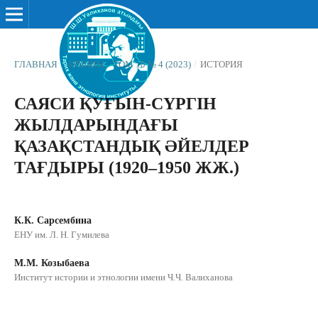
ГЛАВНАЯ
/
АРХИВЫ
/
ТОМ 10 № 4 (2023)
/
ИСТОРИЯ
САЯСИ ҚУҒЫН-СҮРГІН
ЖЫЛДАРЫНДАҒЫ
ҚАЗАҚСТАНДЫҚ ӘЙЕЛДЕР
ТАҒДЫРЫ (1920–1950 ЖЖ.)
К.К. Сарсембина
ЕНУ им. Л. Н. Гумилева
М.М. Козыбаева
Институт истории и этнологии имени Ч.Ч. Валиханова