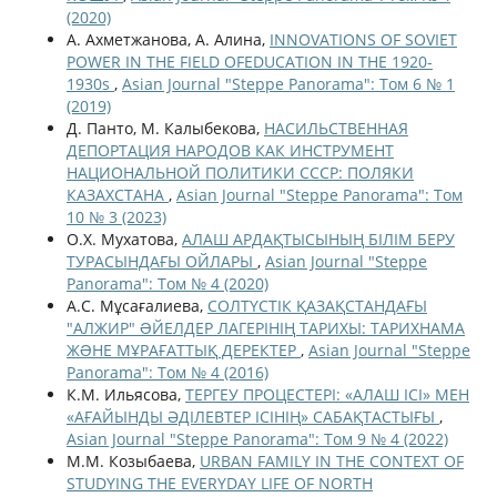
(2020)
А. Ахметжанова, А. Алина,
INNOVATIONS OF SOVIET
POWER IN THE FIELD OFEDUCATION IN THE 1920-
1930s
,
Asian Journal "Steppe Panorama": Том 6 № 1
(2019)
Д. Панто, М. Калыбекова,
НАСИЛЬСТВЕННАЯ
ДЕПОРТАЦИЯ НАРОДОВ КАК ИНСТРУМЕНТ
НАЦИОНАЛЬНОЙ ПОЛИТИКИ СССР: ПОЛЯКИ
КАЗАХСТАНА
,
Asian Journal "Steppe Panorama": Том
10 № 3 (2023)
О.Х. Мухатова,
АЛАШ АРДАҚТЫСЫНЫҢ БІЛІМ БЕРУ
ТУРАСЫНДАҒЫ ОЙЛАРЫ
,
Asian Journal "Steppe
Panorama": Том № 4 (2020)
А.С. Мұсағалиева,
СОЛТҮСТІК ҚАЗАҚСТАНДАҒЫ
"АЛЖИР" ƏЙЕЛДЕР ЛАГЕРІНІҢ ТАРИХЫ: ТАРИХНАМА
ЖƏНЕ МҰРАҒАТТЫҚ ДЕРЕКТЕР
,
Asian Journal "Steppe
Panorama": Том № 4 (2016)
К.М. Ильясова,
ТЕРГЕУ ПРОЦЕСТЕРІ: «АЛАШ ІСІ» МЕН
«АҒАЙЫНДЫ ӘДІЛЕВТЕР ІСІНІҢ» САБАҚТАСТЫҒЫ
,
Asian Journal "Steppe Panorama": Том 9 № 4 (2022)
М.М. Козыбаева,
URBAN FAMILY IN THE CONTEXT OF
STUDYING THE EVERYDAY LIFE OF NORTH