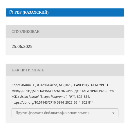
PDF (КАЗАХСКИЙ)
ОПУБЛИКОВАН
25.06.2025
КАК ЦИТИРОВАТЬ
Сарсембина, К., & Козыбаева, М. (2025). САЯСИ ҚУҒЫН-СҮРГІН
ЖЫЛДАРЫНДАҒЫ ҚАЗАҚСТАНДЫҚ ӘЙЕЛДЕР ТАҒДЫРЫ (1920–1950
ЖЖ.).
Asian Journal "Steppe Panorama"
,
10
(4), 802–814.
https://doi.org/10.51943/2710-3994_2023_36_4_802-814
Другие форматы библиографических ссылок