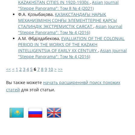
KAZAKHSTAN CITIES IN 1920-1930s
,
Asian Journal
"Steppe Panorama": Том 8 № 4 (2021)
Ф.А. Қозыбақова,
ҚАЗАҚСТАНДАҒЫ НАРЫҚ
МЕХАНИЗМІНІҢ СОҢҒЫ ЭЛЕМЕНТТЕРІНЕ ҚАРСЫ
СТАЛИНДІК ЭКСТРЕМИСТІК САЯСАТ
,
Asian Journal
"Steppe Panorama": Том № 4 (2016)
А.М. Əбділдабекова,
EVALUATION OF THE COLONIAL
PERIOD IN THE WORKS OF THE KAZAKH
INTELLIGENTSIA OF EARLY ХХ CENTURY
,
Asian Journal
"Steppe Panorama": Том № 4 (2016)
<<
<
1
2
3
4
5
6
7
8
9
10
>
>>
Вы также можете
начать расширеннвй поиск похожих
статей
для этой статьи.