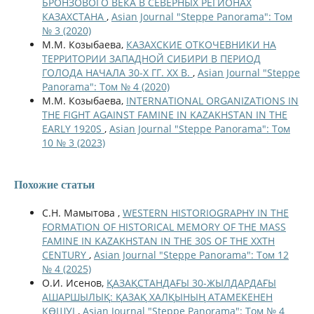
БРОНЗОВОГО ВЕКА В СЕВЕРНЫХ РЕГИОНАХ
КАЗАХСТАНА
,
Asian Journal "Steppe Panorama": Том
№ 3 (2020)
М.М. Козыбаева,
КАЗАХСКИЕ ОТКОЧЕВНИКИ НА
ТЕРРИТОРИИ ЗАПАДНОЙ СИБИРИ В ПЕРИОД
ГОЛОДА НАЧАЛА 30-Х ГГ. XX В.
,
Asian Journal "Steppe
Panorama": Том № 4 (2020)
М.М. Козыбаева,
INTERNATIONAL ORGANIZATIONS IN
THE FIGHT AGAINST FAMINE IN KAZAKHSTAN IN THE
EARLY 1920S
,
Asian Journal "Steppe Panorama": Том
10 № 3 (2023)
Похожие статьи
С.Н. Мамытова ,
WESTERN HISTORIOGRAPHY IN THE
FORMATION OF HISTORICAL MEMORY OF THE MASS
FAMINE IN KAZAKHSTAN IN THE 30S OF THE XXTH
CENTURY
,
Asian Journal "Steppe Panorama": Том 12
№ 4 (2025)
О.И. Исенов,
ҚАЗАҚСТАНДАҒЫ 30-ЖЫЛДАРДАҒЫ
АШАРШЫЛЫҚ: ҚАЗАҚ ХАЛҚЫНЫҢ АТАМЕКЕНЕН
КӨШУІ
,
Asian Journal "Steppe Panorama": Том № 4