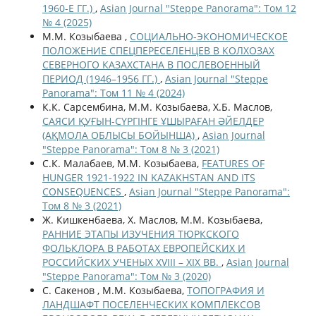
1960-Е ГГ.)
,
Asian Journal "Steppe Panorama": Том 12
№ 4 (2025)
М.М. Козыбаева ,
СОЦИАЛЬНО-ЭКОНОМИЧЕСКОЕ
ПОЛОЖЕНИЕ СПЕЦПЕРЕСЕЛЕНЦЕВ В КОЛХОЗАХ
СЕВЕРНОГО КАЗАХСТАНА В ПОСЛЕВОЕННЫЙ
ПЕРИОД (1946–1956 ГГ.)
,
Asian Journal "Steppe
Panorama": Том 11 № 4 (2024)
К.К. Сарсембина, М.М. Козыбаева, Х.Б. Маслов,
САЯСИ ҚУҒЫН-СҮРГІНГЕ ҰШЫРАҒАН ӘЙЕЛДЕР
(АҚМОЛА ОБЛЫСЫ БОЙЫНША)
,
Asian Journal
"Steppe Panorama": Том 8 № 3 (2021)
С.К. Малабаев, М.М. Козыбаева,
FEATURES OF
HUNGER 1921-1922 IN KAZAKHSTAN AND ITS
CONSEQUENCES
,
Asian Journal "Steppe Panorama":
Том 8 № 3 (2021)
Ж. Кишкенбаева, Х. Маслов, М.М. Козыбаева,
РАННИЕ ЭТАПЫ ИЗУЧЕНИЯ ТЮРКСКОГО
ФОЛЬКЛОРА В РАБОТАХ ЕВРОПЕЙСКИХ И
РОССИЙСКИХ УЧЕНЫХ XVIII – XIX ВВ.
,
Asian Journal
"Steppe Panorama": Том № 3 (2020)
С. Сакенов , М.М. Козыбаева,
ТОПОГРАФИЯ И
ЛАНДШАФТ ПОСЕЛЕНЧЕСКИХ КОМПЛЕКСОВ