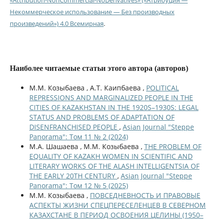
Некоммерческое использование — Без производных
произведений») 4.0 Всемирная
.
Наиболее читаемые статьи этого автора (авторов)
М.М. Козыбаева , А.Т. Каипбаева ,
POLITICAL
REPRESSIONS AND MARGINALIZED PEOPLE IN THE
CITIES OF KAZAKHSTAN IN THE 1920S–1930S: LEGAL
STATUS AND PROBLEMS OF ADAPTATION OF
DISENFRANCHISED PEOPLE
,
Asian Journal "Steppe
Panorama": Том 11 № 2 (2024)
М.А. Шашаева , М.М. Козыбаева ,
THE PROBLEM OF
EQUALITY OF KAZAKH WOMEN IN SCIENTIFIC AND
LITERARY WORKS OF THE ALASH INTELLIGENTSIA OF
THE EARLY 20TH CENTURY
,
Asian Journal "Steppe
Panorama": Том 12 № 5 (2025)
М.М. Козыбаева ,
ПОВСЕДНЕВНОСТЬ И ПРАВОВЫЕ
АСПЕКТЫ ЖИЗНИ СПЕЦПЕРЕСЕЛЕНЦЕВ В СЕВЕРНОМ
КАЗАХСТАНЕ В ПЕРИОД ОСВОЕНИЯ ЦЕЛИНЫ (1950–