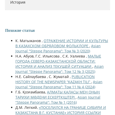
История
Похожие статьи
К. Матыжанов ,
ОТРАЖЕНИЕ ИСТОРИИ И КУЛЬТУРЫ
В КАЗАХСКОМ ОБРЯДОВОМ ФОЛЬКЛОРЕ
,
Asian
Journal "Steppe Panorama": Том № 3 (2020)
Н.А. Абуов, Г.С. Ильясова , С.К. Уалиева ,
МАЛЫЕ
ГОРОДА СЕВЕРО-КАЗАХСТАНСКОЙ ОБЛАСТИ:
ИСТОРИЯ И АНАЛИЗ ТЕКУЩЕЙ СИТУАЦИИ
,
Asian
Journal "Steppe Panorama": Том 12 № 3 (2025)
Н.Е. Cайлаубаева , С. Жуматай ,
PUBLICATION
HISTORY OF THE NEWSPAPER “KAZAKH TILI”
,
Asian
Journal "Steppe Panorama": Том 11 № 4 (2024)
Г.Б. Қозғамбаева,
АЛМАТЫ ҚАЛАСЫ МЕН ОНЫҢ
ТАРИХИ МƏДЕНИ ЕСКЕРТКІШТЕРІ
,
Asian Journal
"Steppe Panorama": Том № 1 (2016)
Д.М. Легкий,
«ПОСЕЛИЛСЯ НА ГРАНИЦЕ СИБИРИ И
КАЗАХСТАНА В Г. КУСТАНАЕ» ИСТОРИЯ ССЫЛКИ