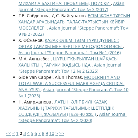
МИХАИЛА БАХТИНА: ПРОБЛЕМЫ, ПОИСКИ
,
Asian
Journal "Steppe Panorama": Том № 3 (2017)
Г.Е. Сабденова, Д.С. Байгунаков,
ЕСІМ ЖӘНЕ ТҰРСЫН
ХАНДАР АРАСЫНДАҒЫ ТАЛАС-ТАРТЫСТЫҢ КЕЙБІР
МӘСЕЛЕЛЕРІ
,
Asian Journal "Steppe Panorama": Том
9 № 2 (2022)
Х. Əбжанов,
ҚАЗАҚ ƏЛЕМІ ҺƏМ ТҮРКІ ДҮНИЕСІ:
ОРТАҚ ТАРИХЫ МЕН ЗЕРТТЕУ МЕТОДОЛОГИЯСЫ
,
Asian Journal "Steppe Panorama": Том № 1 (2016)
М.А. Алпысбес ,
ШҮРШІТҚЫРЫЛҒАН ШАЙҚАСЫ
ХАЛЫҚТЫҢ ТАРИХИ ЖАДЫСЫНДА
,
Asian Journal
"Steppe Panorama": Том 12 № 2 (2025)
Gide Van Cappel, Alun Thomas,
MODERNITY AND
TOTAL WAR: A SUCCESSFUL MARRIAGE? (A CRITICAL
ANALYSIS)
,
Asian Journal "Steppe Panorama": Том 10
№ 1 (2023)
Н. Амиржанова ,
ЛАТЫН ƏЛІПБИЛІ ҚАЗАҚ
ЖАЗУЫНЫҢ ТАРИХИ ТАҒЫЛЫМЫ: ШЕТТІЛДІК
СӨЗДЕРДІҢ ЖАЗЫЛУЫ (1929-40 жж. )
,
Asian Journal
"Steppe Panorama": Том № 2 (2020)
<<
<
1
2
3
4
5
6
7
8
9
10
>
>>