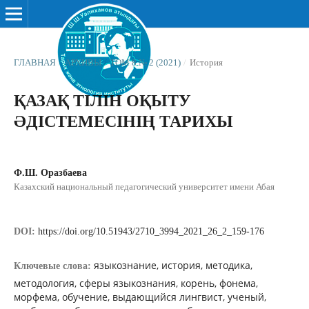
ГЛАВНАЯ
/
АРХИВЫ
/
ТОМ 8 № 2 (2021)
/
История
ҚАЗАҚ ТІЛІН ОҚЫТУ
ƏДІСТЕМЕСІНІҢ ТАРИХЫ
Ф.Ш. Оразбаева
Казахский национальный педагогический университет имени Абая
DOI:
https://doi.org/10.51943/2710_3994_2021_26_2_159-176
языкознание, история, методика,
Ключевые слова:
методология, сферы языкознания, корень, фонема,
морфема, обучение, выдающийся лингвист, ученый,