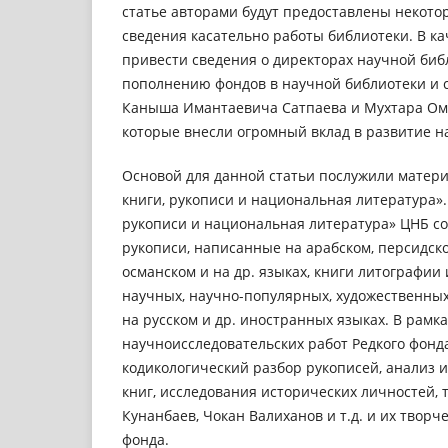
статье авторами будут предоставлены некот
сведения касательно работы библиотеки. В к
привести сведения о директорах научной биб
пополнению фондов в научной библиотеки и 
Каныша Имантаевича Сатпаева и Мухтара Ом
которые внесли огромный вклад в развитие н
Основой для данной статьи послужили матери
книги, рукописи и национальная литература».
рукописи и национальная литература» ЦНБ с
рукописи, написанные на арабском, персидско
османском и на др. языках, книги литографии
научных, научно-популярных, художественны
на русском и др. иностранных языках. В рамка
научноисследовательских работ Редкого фонд
кодикологический разбор рукописей, анализ 
книг, исследования исторических личностей, т
Кунанбаев, Чокан Валиханов и т.д. и их творч
фонда.