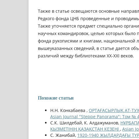
Также в статье освещаются основные направ
Редкого фонда ЦНБ проведенные и проводимы
Также уточняется предмет специально орган
научных командировок, целью которых было 
фонда рукописями и книгами, национальной 
вышеуказанных сведений, в статье дается об
различий между библиотеками ХХ-ХХІ веков.
Похожие статьи
Н.Н. Конкабаева ,
ОРТАҒАСЫРЛЫҚ АТ-Т
Asian Journal "Steppe Panorama": Том № 4
С.К. Шилдебай, К. Алдажуманов,
НҰРБАП
ҚЫЗМЕТІНІҢ ҚАЗАҚСТАН КЕЗЕҢІ
,
Asian J
С. Жанибай,
1920-1940 ЖЫЛДАРДАҒЫ ТҮ