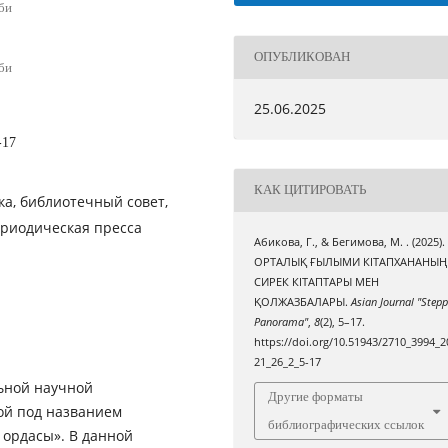
би
ОПУБЛИКОВАН
би
25.06.2025
-17
КАК ЦИТИРОВАТЬ
ка, библиотечный совет,
ериодическая пресса
Абикова, Г., & Бегимова, М. . (2025).
ОРТАЛЫҚ ҒЫЛЫМИ КІТАПХАНАНЫҢ
СИРЕК КІТАПТАРЫ МЕН
ҚОЛЖАЗБАЛАРЫ.
Asian Journal "Step
Panorama"
,
8
(2), 5–17.
https://doi.org/10.51943/2710_3994_2
21_26_2_5-17
ьной научной
Другие форматы
ой под названием
библиографических ссылок
 ордасы». В данной