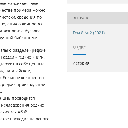
орые малоизвестные
ачестве примера можно
лиотеки, сведения по
ВЫПУСК
сведения о личностях
архановича Ауезова,
Том 8 № 2 (2021)
аучной библиотеки.
РАЗДЕЛ
алы о разделе «редкие
 Раздел «Редкие книги,
История
одержит в себе ценные
м, чагатайском,
 и большое количество
х редких произведении
х
а ЦНБ проводится
и ислледования редких
аких как Абай
еское наследие на основе