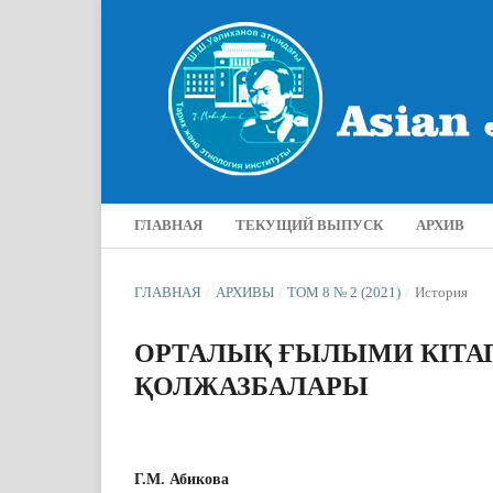
ГЛАВНАЯ
ТЕКУЩИЙ ВЫПУСК
АРХИВ
ГЛАВНАЯ
/
АРХИВЫ
/
ТОМ 8 № 2 (2021)
/
История
ОРТАЛЫҚ ҒЫЛЫМИ КІТА
ҚОЛЖАЗБАЛАРЫ
Г.М. Абикова