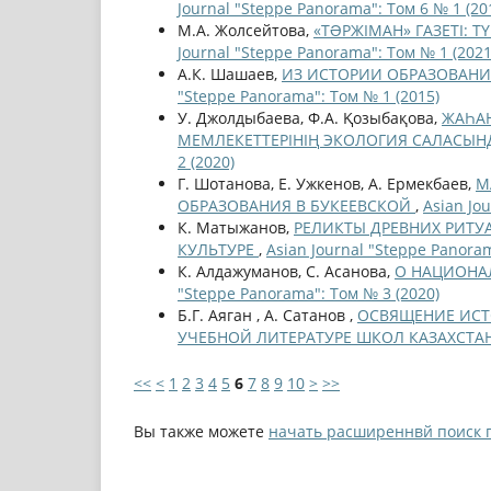
Journal "Steppe Panorama": Том 6 № 1 (20
М.А. Жолсейтова,
«ТƏРЖІМАН» ГАЗЕТІ: 
Journal "Steppe Panorama": Том № 1 (2021
А.К. Шашаев,
ИЗ ИСТОРИИ ОБРАЗОВАНИЯ 
"Steppe Panorama": Том № 1 (2015)
У. Джолдыбаева, Ф.А. Қозыбақова,
ЖАҺАН
МЕМЛЕКЕТТЕРІНІҢ ЭКОЛОГИЯ САЛАСЫ
2 (2020)
Г. Шотанова, Е. Ужкенов, А. Ермекбаев,
М
ОБРАЗОВАНИЯ В БУКЕЕВСКОЙ
,
Asian Jo
К. Матыжанов,
РЕЛИКТЫ ДРЕВНИХ РИТУ
КУЛЬТУРЕ
,
Asian Journal "Steppe Panoram
К. Алдажуманов, С. Асанова,
О НАЦИОНА
"Steppe Panorama": Том № 3 (2020)
Б.Г. Аяган , А. Сатанов ,
ОСВЯЩЕНИЕ ИСТ
УЧЕБНОЙ ЛИТЕРАТУРЕ ШКОЛ КАЗАХСТА
<<
<
1
2
3
4
5
6
7
8
9
10
>
>>
Вы также можете
начать расширеннвй поиск 