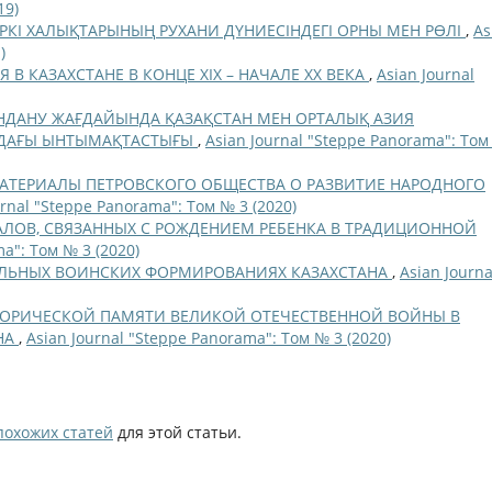
19)
ТҮРКІ ХАЛЫҚТАРЫНЫҢ РУХАНИ ДҮНИЕСІНДЕГІ ОРНЫ МЕН РӨЛІ
,
As
)
В КАЗАХСТАНЕ В КОНЦЕ ХIХ – НАЧАЛЕ ХХ ВЕКА
,
Asian Journal
ДАНУ ЖАҒДАЙЫНДА ҚАЗАҚСТАН МЕН ОРТАЛЫҚ АЗИЯ
НДАҒЫ ЫНТЫМАҚТАСТЫҒЫ
,
Asian Journal "Steppe Panorama": То
АТЕРИАЛЫ ПЕТРОВСКОГО ОБЩЕСТВА О РАЗВИТИЕ НАРОДНОГО
urnal "Steppe Panorama": Том № 3 (2020)
АЛОВ, СВЯЗАННЫХ С РОЖДЕНИЕМ РЕБЕНКА В ТРАДИЦИОННОЙ
a": Том № 3 (2020)
ЛЬНЫХ ВОИНСКИХ ФОРМИРОВАНИЯХ КАЗАХСТАНА
,
Asian Journa
ОРИЧЕСКОЙ ПАМЯТИ ВЕЛИКОЙ ОТЕЧЕСТВЕННОЙ ВОЙНЫ В
НА
,
Asian Journal "Steppe Panorama": Том № 3 (2020)
похожих статей
для этой статьи.