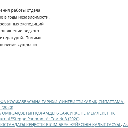
ления работы отдела
е в годы независимости.
изованных экспедиций,
пополнение редкого
литературой. Помимо
ъяснение сущности
УХФА ҚОЛЖАЗБАСЫНА ТАРИХИ-ЛИНГВИСТИКАЛЫҚ СИПАТТАМА
,
 (2020)
А ӨМІРЗАҚОВТЫҢ ҚОҒАМДЫҚ-САЯСИ ЖƏНЕ МЕМЛЕКЕТТІК
ournal "Steppe Panorama": Том № 3 (2020)
РКІСТАНДАҒЫ КЕҢЕСТІК БІЛІМ БЕРУ ЖҮЙЕСІНІҢ ҚАЛЫПТАСУЫ
,
As