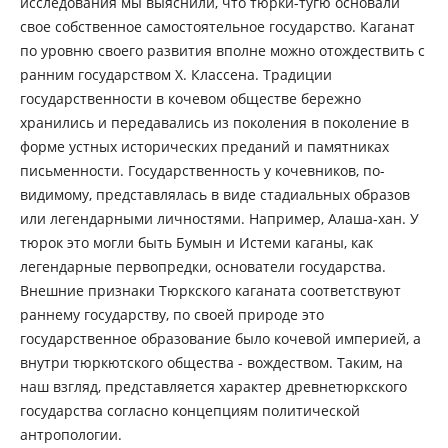
исследования мы выяснили, что тюрки-тугю основали
свое собственное самостоятельное государство. Каганат
по уровню своего развития вполне можно отождествить с
ранним государством Х. Классена. Традиции
государственности в кочевом обществе бережно
хранились и передавались из поколения в поколение в
форме устных исторических преданий и памятниках
письменности. Государственность у кочевников, по-
видимому, представлялась в виде стадиальных образов
или легендарными личностями. Например, Алаша-хан. У
тюрок это могли быть Бумын и Истеми каганы, как
легендарные первопредки, основатели государства.
Внешние признаки Тюркского каганата соответствуют
раннему государству, по своей природе это
государственное образование было кочевой империей, а
внутри тюркютского общества - вождеством. Таким, на
наш взгляд, представляется характер древнетюркского
государства согласно концепциям политической
антропологии.