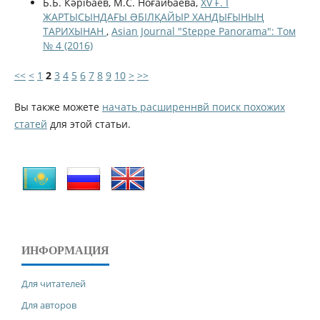
Б.Б. Кәрібаев, М.С. Ноғайбаева,
XV Ғ. I
ЖАРТЫСЫНДАҒЫ ƏБІЛҚАЙЫР ХАНДЫҒЫНЫҢ
ТАРИХЫНАН
,
Asian Journal "Steppe Panorama": Том
№ 4 (2016)
<<
<
1
2
3
4
5
6
7
8
9
10
>
>>
Вы также можете
начать расширеннвй поиск похожих
статей
для этой статьи.
ИНФОРМАЦИЯ
Для читателей
Для авторов