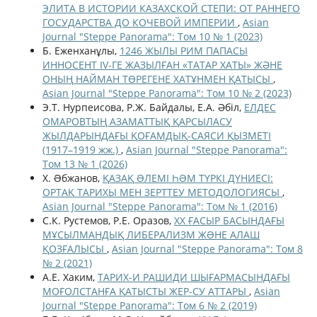
ЭЛИТА В ИСТОРИИ КАЗАХСКОЙ СТЕПИ: ОТ РАННЕГО
ГОСУДАРСТВА ДО КОЧЕВОЙ ИМПЕРИИ
,
Asian
Journal "Steppe Panorama": Том 10 № 1 (2023)
Б. Еженханұлы,
1246 ЖЫЛЫ РИМ ПАПАСЫ
ИННОСЕНТ IV-ГЕ ЖАЗЫЛҒАН «ТАТАР ХАТЫ» ЖӘНЕ
ОНЫҢ НАЙМАН ТӨРЕГЕНЕ ХАТҰНМЕН ҚАТЫСЫ
,
Asian Journal "Steppe Panorama": Том 10 № 2 (2023)
Э.Т. Нурпеисова, Р.Ж. Байдалы, Е.А. Әбіл,
ЕЛДЕС
ОМАРОВТЫҢ АЗАМАТТЫҚ ҚАРСЫЛАСУ
ЖЫЛДАРЫНДАҒЫ ҚОҒАМДЫҚ-САЯСИ ҚЫЗМЕТІ
(1917–1919 жж.)
,
Asian Journal "Steppe Panorama":
Том 13 № 1 (2026)
Х. Əбжанов,
ҚАЗАҚ ƏЛЕМІ ҺƏМ ТҮРКІ ДҮНИЕСІ:
ОРТАҚ ТАРИХЫ МЕН ЗЕРТТЕУ МЕТОДОЛОГИЯСЫ
,
Asian Journal "Steppe Panorama": Том № 1 (2016)
С.К. Рустемов, Р.Е. Оразов,
ХХ ҒАСЫР БАСЫНДАҒЫ
МҰСЫЛМАНДЫҚ ЛИБЕРАЛИЗМ ЖƏНЕ АЛАШ
ҚОЗҒАЛЫСЫ
,
Asian Journal "Steppe Panorama": Том 8
№ 2 (2021)
А.Е. Хаким,
ТАРИХ-И РАШИДИ ШЫҒАРМАСЫНДАҒЫ
МОҒОЛСТАНҒА ҚАТЫСТЫ ЖЕР-СУ АТТАРЫ
,
Asian
Journal "Steppe Panorama": Том 6 № 2 (2019)