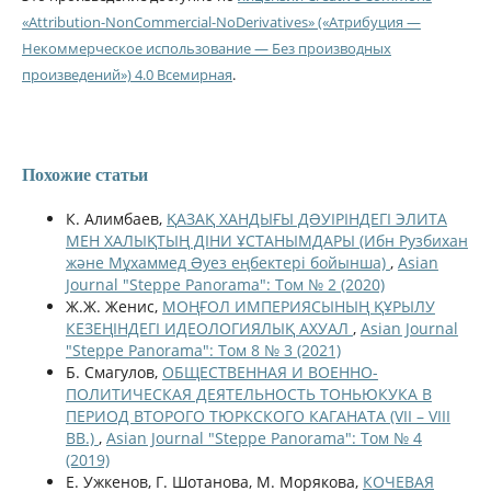
«Attribution-NonCommercial-NoDerivatives» («Атрибуция —
Некоммерческое использование — Без производных
произведений») 4.0 Всемирная
.
Похожие статьи
К. Алимбаев,
ҚАЗАҚ ХАНДЫҒЫ ДƏУІРІНДЕГІ ЭЛИТА
МЕН ХАЛЫҚТЫҢ ДІНИ ҰСТАНЫМДАРЫ (Ибн Рузбихан
және Мұхаммед Əуез еңбектері бойынша)
,
Asian
Journal "Steppe Panorama": Том № 2 (2020)
Ж.Ж. Женис,
МОҢҒОЛ ИМПЕРИЯСЫНЫҢ ҚҰРЫЛУ
КЕЗЕҢІНДЕГІ ИДЕОЛОГИЯЛЫҚ АХУАЛ
,
Asian Journal
"Steppe Panorama": Том 8 № 3 (2021)
Б. Смагулов,
ОБЩЕСТВЕННАЯ И ВОЕННО-
ПОЛИТИЧЕСКАЯ ДЕЯТЕЛЬНОСТЬ ТОНЬЮКУКА В
ПЕРИОД ВТОРОГО ТЮРКСКОГО КАГАНАТА (VII – VIII
ВВ.)
,
Asian Journal "Steppe Panorama": Том № 4
(2019)
Е. Ужкенов, Г. Шотанова, М. Морякова,
КОЧЕВАЯ