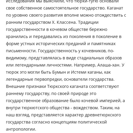
исследования мы выяснили, что тюрки-тугю основали
свое собственное самостоятельное государство. Каганат
по уровню своего развития вполне можно отождествить с
ранним государством Х. Классена. Традиции
государственности в кочевом обществе бережно
хранились и передавались из поколения в поколение в
форме устных исторических преданий и памятниках
письменности. Государственность у кочевников, по-
видимому, представлялась в виде стадиальных образов
или легендарными личностями. Например, Алаша-хан. У
тюрок это могли быть Бумын и Истеми каганы, как
легендарные первопредки, основатели государства.
Внешние признаки Тюркского каганата соответствуют
раннему государству, по своей природе это
государственное образование было кочевой империей, а
внутри тюркютского общества - вождеством. Таким, на
наш взгляд, представляется характер древнетюркского
государства согласно концепциям политической
антропологии.