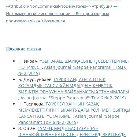
«Attribution-NonCommercial-NoDerivatives» («Атрибуция —
Некоммерческое использование — Без производных
произведений») 4.0 Всемирная
.
Похожие статьи
Н. Икрам,
ҰЗЫНAҒAШ ШAЙҚACЫНЫҢ СЕБЕПТЕРІ МЕН
НƏТИЖЕСІ
,
Asian Journal "Steppe Panorama": Том 6
№ 2 (2019)
Б. Джурсунбаев,
ТҮРКІСТАНДАҒЫ ҰЛТТЫҚ
ҚОҒАМДЫҚ-САЯСИ ҰЙЫМДАРДЫҢ КЕҢЕСТІК
БИЛІКТІҢ ОРНАУЫНА БАЙЛАНЫСТЫ ҰСТАНЫМДАРЫ
,
Asian Journal "Steppe Panorama": Том 6 № 2 (2019)
Н. Тасилова,
ТƏУЕКЕЛ ХАННЫҢ ҚАЗАҚ
МЕМЛЕКЕТТІЛІГІН НЫҒАЙТУДАҒЫ РӨЛІ МЕН СЫРТҚЫ
САЯСАТТАҒЫ ҰСТАНЫМЫ
,
Asian Journal "Steppe
Panorama": Том 6 № 2 (2019)
З. Ошан,
ТҮМЕН, МӨДЕ БАСТАҒАН ҒҰН
ШАНЬЮЙЛЕРІНЕ ҚАТЫСТЫ ДЕРЕКТЕРДІ ЗЕРТТЕУДЕ