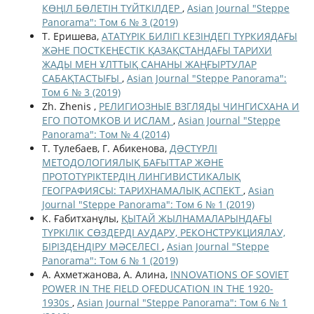
КӨҢІЛ БӨЛЕТІН ТҮЙТКІЛДЕР
,
Asian Journal "Steppe
Panorama": Том 6 № 3 (2019)
Т. Еришева,
АТАТҮРІК БИЛІГІ КЕЗІНДЕГІ ТҮРКИЯДАҒЫ
ЖӘНЕ ПОСТКЕҢЕСТІК ҚАЗАҚСТАНДАҒЫ ТАРИХИ
ЖАДЫ МЕН ҰЛТТЫҚ САНАНЫ ЖАҢҒЫРТУЛАР
САБАҚТАСТЫҒЫ
,
Asian Journal "Steppe Panorama":
Том 6 № 3 (2019)
Zh. Zhenis ,
РЕЛИГИОЗНЫЕ ВЗГЛЯДЫ ЧИНГИСХАНА И
ЕГО ПОТОМКОВ И ИСЛАМ
,
Asian Journal "Steppe
Panorama": Том № 4 (2014)
Т. Тулебаев, Г. Абикенова,
ДƏСТҮРЛІ
МЕТОДОЛОГИЯЛЫҚ БАҒЫТТАР ЖƏНЕ
ПРОТОТҮРІКТЕРДІҢ ЛИНГИВИСТИКАЛЫҚ
ГЕОГРАФИЯСЫ: ТАРИХНАМАЛЫҚ АСПЕКТ
,
Asian
Journal "Steppe Panorama": Том 6 № 1 (2019)
К. Ғабитханұлы,
ҚЫТАЙ ЖЫЛНАМАЛАРЫНДАҒЫ
ТҮРКІЛІК СӨЗДЕРДІ АУДАРУ, РЕКОНСТРУКЦИЯЛАУ,
БІРІЗДЕНДІРУ МӘСЕЛЕСІ
,
Asian Journal "Steppe
Panorama": Том 6 № 1 (2019)
А. Ахметжанова, А. Алина,
INNOVATIONS OF SOVIET
POWER IN THE FIELD OFEDUCATION IN THE 1920-
1930s
,
Asian Journal "Steppe Panorama": Том 6 № 1