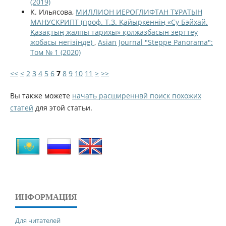
(2019)
К. Ильясова,
МИЛЛИОН ИЕРОГЛИФТАН ТҰРАТЫН
МАНУСКРИПТ (проф. Т.З. Қайыркеннің «Су Бэйхай.
Қазақтың жалпы тарихы» қолжазбасын зерттеу
жобасы негізінде)
,
Asian Journal "Steppe Panorama":
Том № 1 (2020)
<<
<
2
3
4
5
6
7
8
9
10
11
>
>>
Вы также можете
начать расширеннвй поиск похожих
статей
для этой статьи.
ИНФОРМАЦИЯ
Для читателей