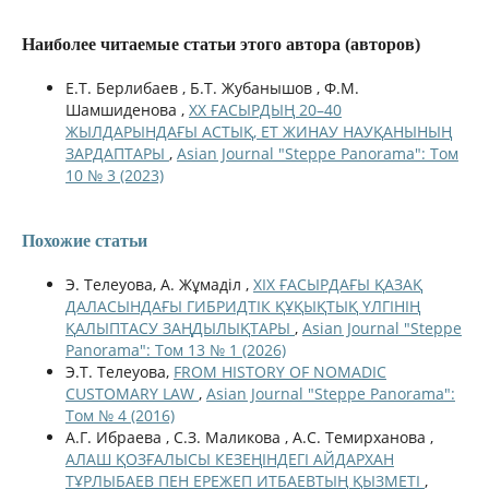
Наиболее читаемые статьи этого автора (авторов)
Е.Т. Берлибаев , Б.Т. Жубанышов , Ф.М.
Шамшиденова ,
ХХ ҒАСЫРДЫҢ 20–40
ЖЫЛДАРЫНДАҒЫ АСТЫҚ, ЕТ ЖИНАУ НАУҚАНЫНЫҢ
ЗАРДАПТАРЫ
,
Asian Journal "Steppe Panorama": Том
10 № 3 (2023)
Похожие статьи
Э. Телеуова, А. Жұмаділ ,
XIX ҒАСЫРДАҒЫ ҚАЗАҚ
ДАЛАСЫНДАҒЫ ГИБРИДТІК ҚҰҚЫҚТЫҚ ҮЛГІНІҢ
ҚАЛЫПТАСУ ЗАҢДЫЛЫҚТАРЫ
,
Asian Journal "Steppe
Panorama": Том 13 № 1 (2026)
Э.Т. Телеуова,
FROM HISTORY OF NOMADIC
CUSTOMARY LAW
,
Asian Journal "Steppe Panorama":
Том № 4 (2016)
А.Г. Ибраева , С.З. Маликова , А.С. Темирханова ,
АЛАШ ҚОЗҒАЛЫСЫ КЕЗЕҢІНДЕГІ АЙДАРХАН
ТҰРЛЫБАЕВ ПЕН ЕРЕЖЕП ИТБАЕВТЫҢ ҚЫЗМЕТІ
,