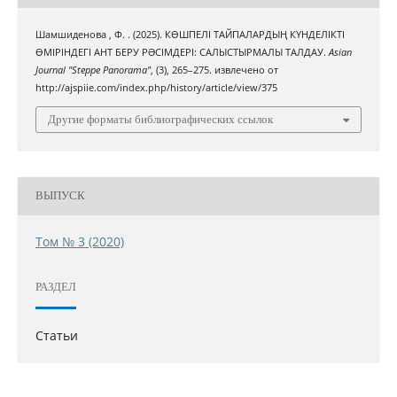
Шамшиденова , Ф. . (2025). КӨШПЕЛІ ТАЙПАЛАРДЫҢ КҮНДЕЛІКТІ
ӨМІРІНДЕГІ АНТ БЕРУ РƏСІМДЕРІ: САЛЫСТЫРМАЛЫ ТАЛДАУ.
Asian
Journal "Steppe Panorama"
, (3), 265–275. извлечено от
http://ajspiie.com/index.php/history/article/view/375
Другие форматы библиографических ссылок
ВЫПУСК
Том № 3 (2020)
РАЗДЕЛ
Статьи