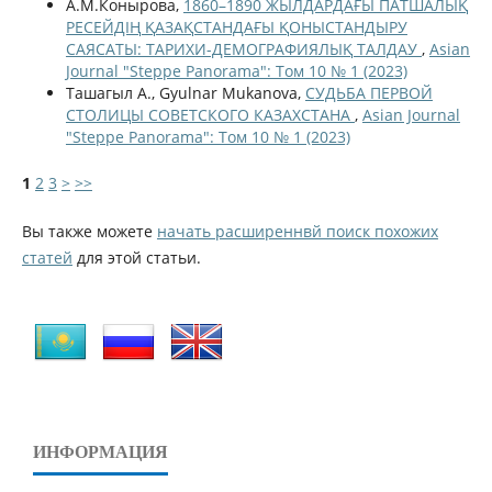
А.М.Конырова,
1860–1890 ЖЫЛДАРДАҒЫ ПАТШАЛЫҚ
РЕСЕЙДІҢ ҚАЗАҚСТАНДАҒЫ ҚОНЫСТАНДЫРУ
САЯСАТЫ: ТАРИХИ-ДЕМОГРАФИЯЛЫҚ ТАЛДАУ
,
Asian
Journal "Steppe Panorama": Том 10 № 1 (2023)
Ташагыл А., Gyulnar Mukanova,
СУДЬБА ПЕРВОЙ
СТОЛИЦЫ СОВЕТСКОГО КАЗАХСТАНА
,
Asian Journal
"Steppe Panorama": Том 10 № 1 (2023)
1
2
3
>
>>
Вы также можете
начать расширеннвй поиск похожих
статей
для этой статьи.
ИНФОРМАЦИЯ