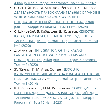
Asian Journal "Steppe Panorama": Том 11 № 2 (2024)
С. Сагнайкызы , Ж.М-А. Асылбекова , Г.А. Омарова ,
ДЕЯТЕЛЬНОСТЬ ПРАВООХРАНИТЕЛЬНЫХ ОРГАНОВ В
ХОДЕ РЕАЛИЗАЦИИ ЗАКОНА «О ЗАЩИТЕ
СОЦИАЛИСТИЧЕСКОЙ СОБСТВЕННОСТИ»
,
Asian
Journal "Steppe Panorama": Том 11 № 4 (2024)
С. Шилдебай, Б. Кабдушев, Д. Жуматов,
КЕҢЕСТІК
ҚАЗАҚСТАН: ҚАЗАҚ ТІЛІНДЕ ІС ЖҮРГІЗУДІ ЕНГІЗУ
ТАРИХЫНАН
,
Asian Journal "Steppe Panorama": Том
№ 4 (2020)
Д. Жуматов ,
INTEGRATION OF THE KAZAKH
LANGUAGE IN OFFICE WORK: PROBLEMS AND
CONSEQUENCES
,
Asian Journal "Steppe Panorama":
Том № 2 (2020)
Ж. Женис , К. М. Атик Султан ,
ДУХОВНО-
КУЛЬТУРНЫЕ ВЛИЯНИЕ ИРАНА В КАЗАХСТАН ПОСЛЕ
НЕЗАВИСИМОСТИ
,
Asian Journal "Steppe Panorama":
Том № 1 (2014)
К.К. Сарсембина, М.М. Козыбаева,
САЯСИ ҚУҒЫН-
СҮРГІН ЖЫЛДАРЫНДАҒЫ ҚАЗАҚСТАНДЫҚ ӘЙЕЛДЕР
ТАҒДЫРЫ (1920–1950 ЖЖ.)
,
Asian Journal "Steppe
Panorama": Том 10 № 4 (2023)