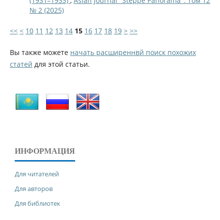
(1931–1933)
,
Asian Journal "Steppe Panorama": Том 12
№ 2 (2025)
<<
<
10
11
12
13
14
15
16
17
18
19
>
>>
Вы также можете
начать расширеннвй поиск похожих
статей
для этой статьи.
ИНФОРМАЦИЯ
Для читателей
Для авторов
Для библиотек