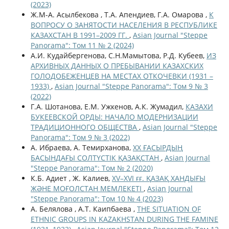
(2023)
Ж.М-А. Асылбекова , Т.А. Апендиев, Г.А. Омарова ,
К
ВОПРОСУ О ЗАНЯТОСТИ НАСЕЛЕНИЯ В РЕСПУБЛИКЕ
КАЗАХСТАН В 1991–2009 ГГ.
,
Asian Journal "Steppe
Panorama": Том 11 № 2 (2024)
А.И. Кудайбергенова, С.Н.Мамытова, Р.Д. Кубеев,
ИЗ
АРХИВНЫХ ДАННЫХ О ПРЕБЫВАНИИ КАЗАХСКИХ
ГОЛОДОБЕЖЕНЦЕВ НА МЕСТАХ ОТКОЧЕВКИ (1931 –
1933)
,
Asian Journal "Steppe Panorama": Том 9 № 3
(2022)
Г.А. Шотанова, Е.М. Ужкенов, А.К. Жумадил,
КАЗАХИ
БУКЕЕВСКОЙ ОРДЫ: НАЧАЛО МОДЕРНИЗАЦИИ
ТРАДИЦИОННОГО ОБЩЕСТВА
,
Asian Journal "Steppe
Panorama": Том 9 № 3 (2022)
А. Ибраева, А. Темирханова,
ХХ ҒАСЫРДЫҢ
БАСЫНДАҒЫ СОЛТҮСТІК ҚАЗАҚСТАН
,
Asian Journal
"Steppe Panorama": Том № 2 (2020)
К.Б. Адиет , Ж. Калиев,
XV–XVI ғғ. ҚАЗАҚ ХАНДЫҒЫ
ЖӘНЕ МОҒОЛСТАН МЕМЛЕКЕТІ
,
Asian Journal
"Steppe Panorama": Том 10 № 4 (2023)
А. Белялова , А.Т. Каипбаева ,
THE SITUATION OF
ETHNIC GROUPS IN KAZAKHSTAN DURING THE FAMINE