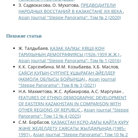
З. Садвокасова, О. Мухатова,
ПРЕДВОДИТЕЛИ
НАРОДНЫХ ВОССТАНИЙ В КАЗАХСТАНЕ XIX ВЕКА
,
Asian Journal "Steppe Panorama": Том № 2 (2020)
Похожие статьи
Ж. Талдыбаев,
ҚАЗАҚ ХАЛҚЫ: КӨШІ-ҚОН
ТАРИХЫНЫҢ ДЕМОГРАФИЯСЫ (1926-1959 Ж.Ж.)
,
Asian Journal "Steppe Panorama": Том № 1 (2016)
К.К. Сарсембина, М.М. Козыбаева, Х.Б. Маслов,
САЯСИ ҚУҒЫН-СҮРГІНГЕ ҰШЫРАҒАН ӘЙЕЛДЕР
(АҚМОЛА ОБЛЫСЫ БОЙЫНША)
,
Asian Journal
"Steppe Panorama": Том 8 № 3 (2021)
Н.А. Махметова, Ж.С. Аубакирова, А.С. Маргулан ,
FEATURES OF ETHNO-DEMOGRAPHIC DEVELOPMENT
OF EASTERN KAZAKHSTAN IN COMPARISON WITH
OTHER REGIONS OF REPUBLIC
,
Asian Journal "Steppe
Panorama": Том 12 № 4 (2025)
С.М. Борбасов,
ҚАЗАҚСТАН КСРО-ДАҒЫ ҚАЙТА ҚҰРУ
ЖӘНЕ ЖЕДЕЛДЕТУ САЯСАТЫ ЖЫЛДАРЫНДА (1985–
1991)
,
Asian Journal "Steppe Panorama": Том 10 № 2