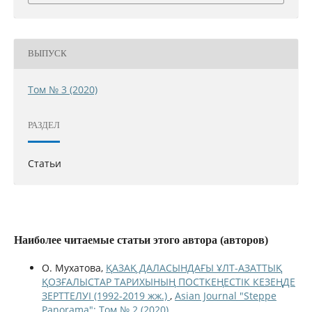
ВЫПУСК
Том № 3 (2020)
РАЗДЕЛ
Статьи
Наиболее читаемые статьи этого автора (авторов)
О. Мухатова,
ҚАЗАҚ ДАЛАСЫНДАҒЫ ҰЛТ-АЗАТТЫҚ
ҚОЗҒАЛЫСТАР ТАРИХЫНЫҢ ПОСТКЕҢЕСТІК КЕЗЕҢДЕ
ЗЕРТТЕЛУІ (1992-2019 жж.)
,
Asian Journal "Steppe
Panorama": Том № 2 (2020)