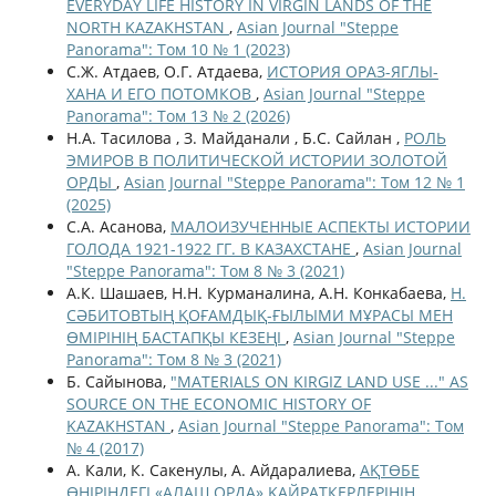
EVERYDAY LIFE HISTORY IN VIRGIN LANDS OF THE
NORTH KAZAKHSTAN
,
Asian Journal "Steppe
Panorama": Том 10 № 1 (2023)
С.Ж. Атдаев, О.Г. Атдаева,
ИСТОРИЯ ОРАЗ-ЯГЛЫ-
ХАНА И ЕГО ПОТОМКОВ
,
Asian Journal "Steppe
Panorama": Том 13 № 2 (2026)
Н.А. Тасилова , З. Мaйдaнaли , Б.С. Сайлан ,
РОЛЬ
ЭМИРОВ В ПОЛИТИЧЕСКОЙ ИСТОРИИ ЗОЛОТОЙ
ОРДЫ
,
Asian Journal "Steppe Panorama": Том 12 № 1
(2025)
С.А. Асанова,
МАЛОИЗУЧЕННЫЕ АСПЕКТЫ ИСТОРИИ
ГОЛОДА 1921-1922 ГГ. В КАЗАХСТАНЕ
,
Asian Journal
"Steppe Panorama": Том 8 № 3 (2021)
А.К. Шашаев, Н.Н. Курманалина, А.Н. Конкабаева,
Н.
СӘБИТОВТЫҢ ҚОҒАМДЫҚ-ҒЫЛЫМИ МҰРАСЫ МЕН
ӨМІРІНІҢ БАСТАПҚЫ КЕЗЕҢІ
,
Asian Journal "Steppe
Panorama": Том 8 № 3 (2021)
Б. Сайынова,
"MATERIALS ON KIRGIZ LAND USE ..." AS
SOURCE ON THE ECONOMIC HISTORY OF
KAZAKHSTAN
,
Asian Journal "Steppe Panorama": Том
№ 4 (2017)
А. Кали, К. Сакенулы, А. Айдаралиева,
АҚТӨБЕ
ӨҢІРІНДЕГІ «АЛАШ ОРДА» ҚАЙРАТКЕРЛЕРІНІҢ