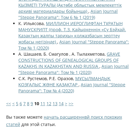
ҚЫЗМЕТІ ТУРАЛЫ (Ақтөбе облыстық мемлекеттік
архиві материалдары бойынша)
,
Asian Journal
"Steppe Panorama": Том 6 № 1 (2019)
К. Ильясова,
МИЛЛИОН ИЕРОГЛИФТАН ТҰРАТЫН
МАНУСКРИПТ (проф. Т.З. Қайыркеннің «Су Бэйхай.
Қазақтың жалпы тарихы» қолжазбасын зерттеу
жобасы негізінде)
,
Asian Journal "Steppe Panorama":
Том № 1 (2020)
А. Шашаев, Б. Смагулов , А. Тылахметова,
GRAVE
CONSTRUCTIONS OF GENEALOGICAL GROUPS OF
KAZAKHS IN KAZAKHSTAN AND RUSSIA
,
Asian Journal
"Steppe Panorama": Том № 1 (2020)
С.К. Рустемов, Р.Е. Оразов,
МҰСЫЛМАНДЫҚ
ҚОЗҒАЛЫС ЖƏНЕ ҚАЗАҚТАР
,
Asian Journal "Steppe
Panorama": Том № 4 (2020)
<<
<
5
6
7
8
9
10
11
12
13
14
>
>>
Вы также можете
начать расширеннвй поиск похожих
статей
для этой статьи.