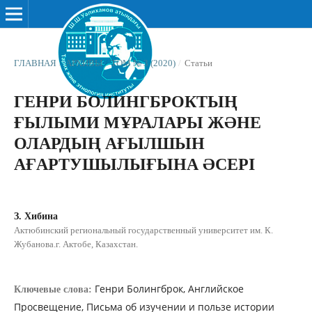
ГЛАВНАЯ
/
АРХИВЫ
/
ТОМ № 3 (2020)
/
Статьи
ГЕНРИ БОЛИНГБРОКТЫҢ
ҒЫЛЫМИ МҰРАЛАРЫ ЖƏНЕ
ОЛАРДЫҢ АҒЫЛШЫН
АҒАРТУШЫЛЫҒЫНА ƏСЕРІ
З. Хибина
Актюбинский региональный государственный университет им. К.
Жубанова.г. Актобе, Казахстан.
Генри Болингброк, Английское
Ключевые слова:
Просвещение, Письма об изучении и пользе истории