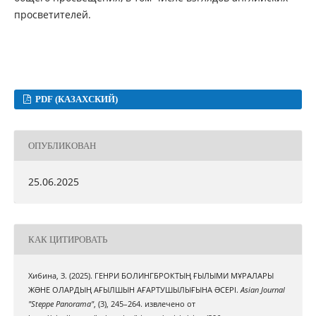
просветителей.
PDF (КАЗАХСКИЙ)
ОПУБЛИКОВАН
25.06.2025
КАК ЦИТИРОВАТЬ
Хибина, З. (2025). ГЕНРИ БОЛИНГБРОКТЫҢ ҒЫЛЫМИ МҰРАЛАРЫ
ЖƏНЕ ОЛАРДЫҢ АҒЫЛШЫН АҒАРТУШЫЛЫҒЫНА ƏСЕРІ.
Asian Journal
"Steppe Panorama"
, (3), 245–264. извлечено от