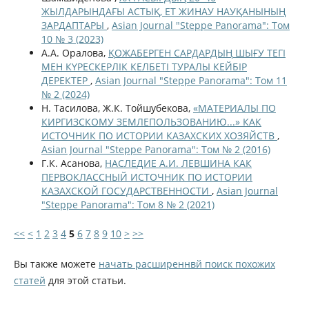
ЖЫЛДАРЫНДАҒЫ АСТЫҚ, ЕТ ЖИНАУ НАУҚАНЫНЫҢ
ЗАРДАПТАРЫ
,
Asian Journal "Steppe Panorama": Том
10 № 3 (2023)
А.А. Оралова,
ҚОЖАБЕРГЕН САРДАРДЫҢ ШЫҒУ ТЕГІ
МЕН КҮРЕСКЕРЛІК КЕЛБЕТІ ТУРАЛЫ КЕЙБІР
ДЕРЕКТЕР
,
Asian Journal "Steppe Panorama": Том 11
№ 2 (2024)
Н. Тасилова, Ж.К. Тойшубекова,
«МАТЕРИАЛЫ ПО
КИРГИЗСКОМУ ЗЕМЛЕПОЛЬЗОВАНИЮ...» КАК
ИСТОЧНИК ПО ИСТОРИИ КАЗАХСКИХ ХОЗЯЙСТВ
,
Asian Journal "Steppe Panorama": Том № 2 (2016)
Г.К. Асанова,
НАСЛЕДИЕ А.И. ЛЕВШИНА КАК
ПЕРВОКЛАССНЫЙ ИСТОЧНИК ПО ИСТОРИИ
КАЗАХСКОЙ ГОСУДАРСТВЕННОСТИ
,
Asian Journal
"Steppe Panorama": Том 8 № 2 (2021)
<<
<
1
2
3
4
5
6
7
8
9
10
>
>>
Вы также можете
начать расширеннвй поиск похожих
статей
для этой статьи.