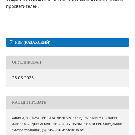
просветителей.
PDF (КАЗАХСКИЙ)
ОПУБЛИКОВАН
25.06.2025
КАК ЦИТИРОВАТЬ
Хибина, З. (2025). ГЕНРИ БОЛИНГБРОКТЫҢ ҒЫЛЫМИ МҰРАЛАРЫ
ЖƏНЕ ОЛАРДЫҢ АҒЫЛШЫН АҒАРТУШЫЛЫҒЫНА ƏСЕРІ.
Asian Journal
"Steppe Panorama"
, (3), 245–264. извлечено от