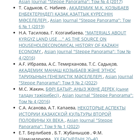
Asian Journal "Steppe Panorama": Том № 4 (2017)
Т. Садыков, С. Набиев ,
АКАДЕМИК М.Қ. ҚОЗЫБАЕВ
ЕҢБЕКТЕРІНДЕГІ ҚАЗАҚ АЗАТТЫҚ КҮРЕСІНІҢ
МƏСЕЛЕЛЕРІ
,
Asian Journal "Steppe Panorama": Том
6 № 1 (2019)
Н.А. Тасилова, Г. Козгамбаева,
"MATERIALS ABOUT
KYRGYZ LAND USE ..." AS THE SOURCE ON
HOUSEHOLDECONOMICAL HISTORY OF KAZAKH
ECONOMY
,
Asian Journal "Steppe Panorama": Том №
4 (2016)
А.Ғ. Ибраева, А.С. Темирханова, Т.С. Садықов,
АКАДЕМИК МАНАШ ҚОЗЫБАЕВ ЖӘНЕ ЭТНОС
ТАРИХЫНЫҢ ГЕНЕЗИСТІК МӘСЕЛЕЛЕРІ
,
Asian Journal
"Steppe Panorama": Том 9 № 2 (2022)
М.С. Жакин,
БӨРІ БАТЫР: АҢЫЗ ЖƏНЕ ДЕРЕК (сыни
талдау тәжірибесі)
,
Asian Journal "Steppe Panorama":
Том № 4 (2016)
С.А. Асанова, А.Т. Капаева,
НЕКОТОРЫЕ АСПЕКТЫ
ИСТОРИИ КАЗАХСКОЙ КУЛЬТУРЫ ВТОРОЙ
ПОЛОВИНЫ ХХ ВЕКА
,
Asian Journal "Steppe
Panorama": Том 9 № 1 (2022)
Е.Т. Берлибаев , Б.Т. Жубанышов , Ф.М.
Шамшиденова ,
ХХ ҒАСЫРДЫҢ 20–40