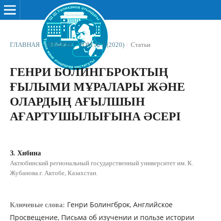
ГЛАВНАЯ
/
АРХИВЫ
/
ТОМ № 3 (2020)
/
Статьи
ГЕНРИ БОЛИНГБРОКТЫҢ
ҒЫЛЫМИ МҰРАЛАРЫ ЖƏНЕ
ОЛАРДЫҢ АҒЫЛШЫН
АҒАРТУШЫЛЫҒЫНА ƏСЕРІ
З. Хибина
Актюбинский региональный государственный университет им. К.
Жубанова.г. Актобе, Казахстан.
Генри Болингброк, Английское
Ключевые слова:
Просвещение, Письма об изучении и пользе истории