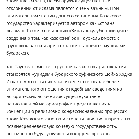
эпохи Касым хана, не обнаружил существенных
отклонений от ислама является очень важным. При
внимательном чтении данного сочинения Казахское
государство характеризуется автором как «страна
ислама». Также в сочинении «Зийа ал-кулуб» приводятся
сведения о том, как казахский хан Тауекель вместе с
группой казахской аристократии становятся муридами
бухарского
хан Тауекель вместе с группой казахской аристократии
становятся муридами бухарского суфийского шейха Ходжа
Исхака. Автор статьи заключает, что в случае более
внимательного отношения к подобным сведениям из
исторических источников существующие в
национальной историографии представления и
концепции о религиозно-конфессиональных процессах
эпохи Казахского ханства и степени влияния шариата на
позднесредневековую кочевую государственность,
несомненно будут углублены и корректированы.