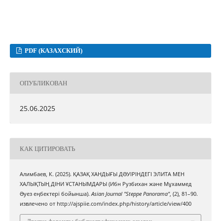
PDF (КАЗАХСКИЙ)
ОПУБЛИКОВАН
25.06.2025
КАК ЦИТИРОВАТЬ
Алимбаев, К. (2025). ҚАЗАҚ ХАНДЫҒЫ ДƏУІРІНДЕГІ ЭЛИТА МЕН
ХАЛЫҚТЫҢ ДІНИ ҰСТАНЫМДАРЫ (Ибн Рузбихан және Мұхаммед
Əуез еңбектері бойынша).
Asian Journal "Steppe Panorama"
, (2), 81–90.
извлечено от http://ajspiie.com/index.php/history/article/view/400