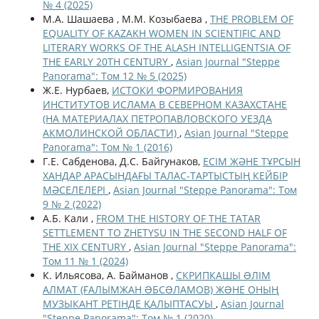
№ 4 (2025)
М.А. Шашаева , М.М. Козыбаева ,
THE PROBLEM OF
EQUALITY OF KAZAKH WOMEN IN SCIENTIFIC AND
LITERARY WORKS OF THE ALASH INTELLIGENTSIA OF
THE EARLY 20TH CENTURY
,
Asian Journal "Steppe
Panorama": Том 12 № 5 (2025)
Ж.Е. Нурбаев,
ИСТОКИ ФОРМИРОВАНИЯ
ИНСТИТУТОВ ИСЛАМА В СЕВЕРНОМ КАЗАХСТАНЕ
(НА МАТЕРИАЛАХ ПЕТРОПАВЛОВСКОГО УЕЗДА
АКМОЛИНСКОЙ ОБЛАСТИ)
,
Asian Journal "Steppe
Panorama": Том № 1 (2016)
Г.Е. Сабденова, Д.С. Байгунаков,
ЕСІМ ЖӘНЕ ТҰРСЫН
ХАНДАР АРАСЫНДАҒЫ ТАЛАС-ТАРТЫСТЫҢ КЕЙБІР
МӘСЕЛЕЛЕРІ
,
Asian Journal "Steppe Panorama": Том
9 № 2 (2022)
А.Б. Кали ,
FROM THE HISTORY OF THE TATAR
SETTLEMENT TO ZHETYSU IN THE SECOND HALF OF
THE XIX CENTURY
,
Asian Journal "Steppe Panorama":
Том 11 № 1 (2024)
К. Ильясова, А. Байманов ,
СКРИПКАШЫ ƏЛІМ
АЛМАТ (ҒАЛЫМЖАН ƏБСƏЛАМОВ) ЖƏНЕ ОНЫҢ
МУЗЫКАНТ РЕТІНДЕ ҚАЛЫПТАСУЫ
,
Asian Journal
"Steppe Panorama": Том № 1 (2020)