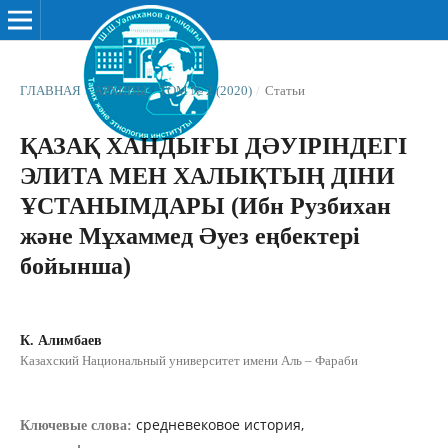
ГЛАВНАЯ
/
АРХИВЫ
/
ТОМ № 2 (2020)
/
Статьи
ҚАЗАҚ ХАНДЫҒЫ ДƏУІРІНДЕГІ
ЭЛИТА МЕН ХАЛЫҚТЫҢ ДІНИ
ҰСТАНЫМДАРЫ (Ибн Рузбихан
және Мұхаммед Əуез еңбектері
бойынша)
К. Алимбаев
Казахский Национальный университет имени Аль – Фараби
средневековое история,
Ключевые слова: