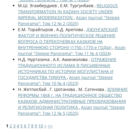
М.Ш. Эгамбердиев , Е.М. Тургунбаев ,
RELIGIOUS
TRANSFORMATION IN KAZAKH SOCIETY UNDER
IMPERIAL MODERNIZATION
,
Asian Journal "Steppe
Panorama": Том 12 № 2 (2025)
Е.М. Торайгыров , А.Д. Арепова ,
ДЖУНГАРСКИЙ
ФАКТОР И ВОЕННО-ПОЛИТИЧЕСКОЕ РЕШЕНИЕ
ВОПРОСА О ПЕРЕКОЧЕВКАХ КАЗАХОВ НА
ВНУТРЕННЮЮ СТОРОНУ (1750–1770-е ГОДЫ)
,
Asian
Journal "Steppe Panorama": Том 11 № 4 (2024)
Н.Д. Нуртазина , А.К. Аманжолова ,
ОТРАЖЕНИЕ
ТРАДИЦИОННОГО ИСЛАМА В ПИСЬМЕННЫХ
ИСТОЧНИКАХ ПО ИСТОРИИ МОГУЛИСТАНА И
ГОСУДАРСТВА ТИМУРА
,
Asian Journal "Steppe
Panorama": Том 10 № 4 (2023)
Н. Жетписбай , Г. Шотанова , М. Сатенова ,
ВЛИЯНИЕ
РЕФОРМЫ 1868 г. НА ТРАДИЦИОННОЕ ОБЩЕСТВО
КАЗАХОВ: АДМИНИСТРАТИВНЫЕ ПРЕОБРАЗОВАНИЯ
И РЕЛИГИОЗНАЯ ПОЛИТИКА
,
Asian Journal "Steppe
Panorama": Том 12 № 5 (2025)
1
2
3
4
5
6
7
8
9
10
>
>>