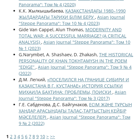
Panorama": Том № 4 (2020)
К.К. Жылкышыбаева,
ҚАЗАҚСТАНДАҒЫ 1980–1990
ЖЫЛДАРДАҒЫ ТАРИХИ БІЛІМ БЕРУ
,
Asian Journal
"Steppe Panorama": Том 10 № 4 (2023)
Gide Van Cappel, Alun Thomas,
MODERNITY AND
TOTAL WAR: A SUCCESSFUL MARRIAGE? (A CRITICAL
ANALYSIS)
,
Asian Journal "Steppe Panorama": Том 10
№ 1 (2023)
G.Narymbet, A. Shashaev, D. Zhakash,
THE HISTORICAL
PERSONALITY OF KHAN TOKHTAMYSH IN THE POEM
“EDIGE”
,
Asian Journal "Steppe Panorama": Том 9 № 4
(2022)
Д.М. Легкий,
«ПОСЕЛИЛСЯ НА ГРАНИЦЕ СИБИРИ И
КАЗАХСТАНА В Г. КУСТАНАЕ» ИСТОРИЯ ССЫЛКИ
МИХАИЛА БАХТИНА: ПРОБЛЕМЫ, ПОИСКИ
,
Asian
Journal "Steppe Panorama": Том № 3 (2017)
Г.Е. Сабденова, Д.С. Байгунаков,
ЕСІМ ЖӘНЕ ТҰРСЫН
ХАНДАР АРАСЫНДАҒЫ ТАЛАС-ТАРТЫСТЫҢ КЕЙБІР
МӘСЕЛЕЛЕРІ
,
Asian Journal "Steppe Panorama": Том
9 № 2 (2022)
1
2
3
4
5
6
7
8
9
10
>
>>