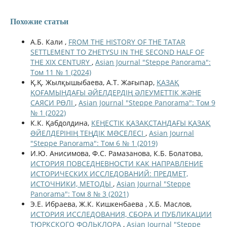
Похожие статьи
А.Б. Кали ,
FROM THE HISTORY OF THE TATAR
SETTLEMENT TO ZHETYSU IN THE SECOND HALF OF
THE XIX CENTURY
,
Asian Journal "Steppe Panorama":
Том 11 № 1 (2024)
Қ.Қ. Жылқышыбаева, А.Т. Жағыпар,
ҚАЗАҚ
ҚОҒАМЫНДАҒЫ ӘЙЕЛДЕРДІҢ ӘЛЕУМЕТТІК ЖӘНЕ
САЯСИ РӨЛІ
,
Asian Journal "Steppe Panorama": Том 9
№ 1 (2022)
К.К. Қабдолдина,
КЕҢЕСТІК ҚАЗАҚСТАНДАҒЫ ҚАЗАҚ
ƏЙЕЛДЕРІНІҢ ТЕҢДІК МƏСЕЛЕСІ
,
Asian Journal
"Steppe Panorama": Том 6 № 1 (2019)
И.Ю. Анисимова, Ф.С. Рамазанова, К.Б. Болатова,
ИСТОРИЯ ПОВСЕДНЕВНОСТИ КАК НАПРАВЛЕНИЕ
ИСТОРИЧЕСКИХ ИССЛЕДОВАНИЙ: ПРЕДМЕТ,
ИСТОЧНИКИ, МЕТОДЫ
,
Asian Journal "Steppe
Panorama": Том 8 № 3 (2021)
Э.Е. Ибраева, Ж.К. Кишкенбаева , Х.Б. Маслов,
ИСТОРИЯ ИССЛЕДОВАНИЯ, СБОРА И ПУБЛИКАЦИИ
ТЮРКСКОГО ФОЛЬКЛОРА
,
Asian Journal "Steppe