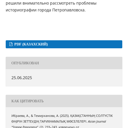
решили внимательно рассмотреть проблемы
историографии города Петропавловска.
PDF (КАЗАХСКИЙ)
ОПУБЛИКОВАН
25.06.2025
КАК ЦИТИРОВАТЬ
Ибраева, А., & Темирханова, А. (2025). ҚАЗАҚСТАННЫҢ СОЛТҮСТІК
ӨҢІРІН ЗЕТТЕУДІҢ ТАРИХНАМАЛЫҚ МƏСЕЛЕЛЕРІ.
Asian Journal
"Steppe Panorama"
, (2), 233–243. извлечено от