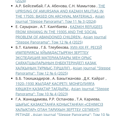
(2024)
А.Р. Бейсембай, Г.А. Абенова, С.Н. Мамытова ,
THE
UPRISING OF AMURSANA AND KAZAKH MILITIAS IN
THE 1750S: BASED ON ARCHIVAL MATERIALS
,
Asian
Journal "Steppe Panorama": Том 11 № 3 (2024)
Е. Сауыркан , А.Т. Каипбаева ,
KAZAKH REFUGEES
FROM XINJIANG IN THE 1930S AND THE SOCIAL
PROBLEM OF ABANDONED CHILDREN
,
Asian Journal
"Steppe Panorama": Том 12 № 4 (2025)
Б.Т. Калиева , Г.Б. Тлеубекова,
ХVІІІ-ХІХ ҒҒ. РЕСЕЙ
ИМПЕРИЯСЫ ҰЙЫМДАСТЫРҒАН ЗЕРТТЕУ
ЭКСПЕДИЦИЯ МАТЕРИАЛДАРЫ МЕН ОРЫС
САЯХАТШЫЛАРЫНЫҢ ЕҢБЕКТЕРІНДЕГІ ҚАЗАҚ
ХАЛҚЫНЫҢ ТҰРМЫС-ТІРШІЛІГІ
,
Asian Journal "Steppe
Panorama": Том 12 № 6 (2025)
Б.Б. Токишкадиров , А. Бакытжанова , Д.К. Кайрат ,
1920–1930 ЖЫЛДАР ҚАСІРЕТІ: МОҢҒОЛИЯҒА
КӨШКЕН ҚАЗАҚТАР ТАҒДЫРЫ
,
Asian Journal "Steppe
Panorama": Том 10 № 4 (2023)
Г.A. Жанкадамова, Р.Р. Оспанова , Т.А. Кариева,
ШЫҒЫС ҚАЗАҚСТАНҒА ҚОНЫСТАНҒАН «СЕНІМСІЗ
ХАЛЫҚТАР» ОТАН ТАРИХЫН ЗЕРТТЕУ СЕГМЕНТІ
РЕТІНДЕ
,
Asian Journal "Steppe Panorama": Том 10 №