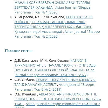
МАНАШ ҚОЗЫБАЕВТЫҢ ХАКІМ АБАЙ ТУРАЛЫ
ЗЕРТТЕУЛЕРІ ХАҚЫНДА
,
Asian Journal "Steppe
Panorama": Том № 1 (2020)
А. Ибраева, А.С. Темирханова,
КЕҢЕСТІК БИЛІК
ЖҮЙЕСІНДЕГІ ҚАЗАҚСТАННЫҢ ƏКІМШІЛІК-
ТЕРРИТОРИЯЛЫҚ МƏСЕЛЕЛЕРІ (ХХ ғ. бас. Солт.
Қазақстан өңірі мысалында)
,
Asian Journal "Steppe
Panorama": Том № 2 (2020)
Похожие статьи
Д.Б. Касымова, М.Ч. Калыбекова,
КАЗАХИ В
ТУРКМЕНИСТАНЕ В НАЧАЛЕ 1930-х гг.: ЭПИЗОДЫ
ПРОТИВОСТОЯНИЯ СОВЕТСКОЙ ВЛАСТИ
,
Asian
Journal "Steppe Panorama": Том 9 № 1 (2022)
Ф.Р. Лебаев,
СЕМЕЙ ІШКІ ОКРУГЫНЫҢ ҚҰРЫЛУЫ:
ТАРИХНАМАЛЫҚ АСПЕКТ
,
Asian Journal "Steppe
Panorama": Том 6 № 2 (2019)
О.Б. Куанбай ,
ABLAI SULTAN'S INFLUENCE ON THE
CONSEQUENCES OF THE BASHKIRS REBELLION (1735–
1740)
,
Asian Journal "Steppe Panorama": Том 11 № 2