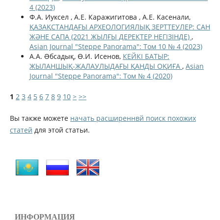
4 (2023)
Ф.А. Иуксел , А.Е. Каражигитова , А.Е. Касенали,
ҚАЗАҚСТАНДАҒЫ АРХЕОЛОГИЯЛЫҚ ЗЕРТТЕУЛЕР: САН
ЖӘНЕ САПА (2021 ЖЫЛҒЫ ДЕРЕКТЕР НЕГІЗІНДЕ)
,
Asian Journal "Steppe Panorama": Том 10 № 4 (2023)
А.А. Əбсадық, Ө.И. Исенов,
КЕЙКІ БАТЫР:
ЖЫЛАНШЫҚ-ЖАЛАУЛЫДАҒЫ ҚАНДЫ ОҚИҒА
,
Asian
Journal "Steppe Panorama": Том № 4 (2020)
1
2
3
4
5
6
7
8
9
10
>
>>
Вы также можете
начать расширеннвй поиск похожих
статей
для этой статьи.
ИНФОРМАЦИЯ