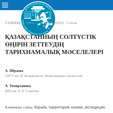
ГЛАВНАЯ
/
АРХИВЫ
/
ТОМ № 2 (2020)
/
Статьи
ҚАЗАҚСТАННЫҢ СОЛТҮСТІК
ӨҢІРІН ЗЕТТЕУДІҢ
ТАРИХНАМАЛЫҚ МƏСЕЛЕЛЕРІ
А. Ибраева
СКГУ им. М. Козыбаева.nг. Петропавловск, Казахстан
А. Темирханова
ЕНУ им. Л. Н. Гумилева
борьба, территория, казахи, экспедиция
Ключевые слова: