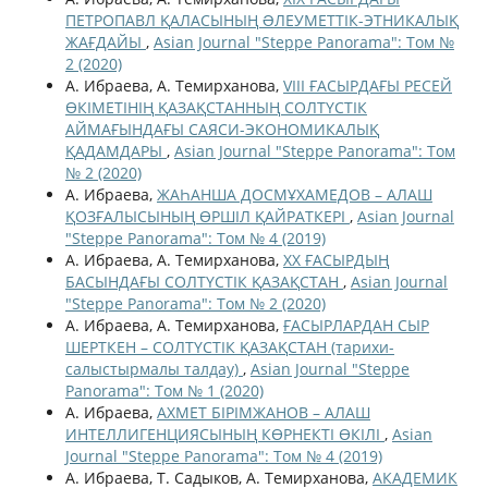
ПЕТРОПАВЛ ҚАЛАСЫНЫҢ ƏЛЕУМЕТТІК-ЭТНИКАЛЫҚ
ЖАҒДАЙЫ
,
Asian Journal "Steppe Panorama": Том №
2 (2020)
А. Ибраева, А. Темирханова,
VIII ҒАСЫРДАҒЫ РЕСЕЙ
ӨКІМЕТІНІҢ ҚАЗАҚСТАННЫҢ СОЛТҮСТІК
АЙМАҒЫНДАҒЫ САЯСИ-ЭКОНОМИКАЛЫҚ
ҚАДАМДАРЫ
,
Asian Journal "Steppe Panorama": Том
№ 2 (2020)
А. Ибраева,
ЖАҺАНША ДОСМҰХАМЕДОВ – АЛАШ
ҚОЗҒАЛЫСЫНЫҢ ӨРШІЛ ҚАЙРАТКЕРІ
,
Asian Journal
"Steppe Panorama": Том № 4 (2019)
А. Ибраева, А. Темирханова,
ХХ ҒАСЫРДЫҢ
БАСЫНДАҒЫ СОЛТҮСТІК ҚАЗАҚСТАН
,
Asian Journal
"Steppe Panorama": Том № 2 (2020)
А. Ибраева, А. Темирханова,
ҒАСЫРЛАРДАН СЫР
ШЕРТКЕН – СОЛТҮСТІК ҚАЗАҚСТАН (тарихи-
салыстырмалы талдау)
,
Asian Journal "Steppe
Panorama": Том № 1 (2020)
А. Ибраева,
АХМЕТ БІРІМЖАНОВ – АЛАШ
ИНТЕЛЛИГЕНЦИЯСЫНЫҢ КӨРНЕКТІ ӨКІЛІ
,
Asian
Journal "Steppe Panorama": Том № 4 (2019)
А. Ибраева, Т. Садыков, А. Темирханова,
АКАДЕМИК