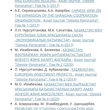
AND EURASIAN REGIONS
,
Asian Journal "Steppe
Panorama": Том № 3 (2017)
А.Е. Сериккалиева, А.А. Амирбек,
CHINESE VIEW ON
THE EXPANSION OF THE SHANGHAI COOPERATION
ORGANIZATION
,
Asian Journal "Steppe Panorama":
Том № 1 (2017)
Л.Н. Нурсултанова, М.К. Санатова,
ҚАЗАҚСТАН МЕН
ЕУРОПАЛЫҚ ОДАҚ АРАСЫНДАҒЫ САУДА
-ЭКОНОМИКАЛЫҚ ҚАТЫНАСТАР
,
Asian Journal
"Steppe Panorama": Том № 4 (2017)
М. Иембекова, Б. Бюжеева ,
ҚАЗАҚСТАН-
ƏЗЕРБАЙЖАН: ӨЗАРА ЫНТЫМАҚТАСТЫҚТЫҢ
ƏЛЕУЕТІ ЖƏНЕ ҚАЗІРГІ ЖАҒДАЙЫ
,
Asian Journal
"Steppe Panorama": Том № 2 (2020)
Л. Нурсултанова, Д. Аубакирова ,
KAZAKHSTAN-
EUROPEAN INVESTMENT PROJECTS
,
Asian Journal
"Steppe Panorama": Том 6 № 2 (2019)
М.О. Иембекова,
ҚАЗАҚСТАН МЕН ҚЫРҒЫЗСТАН
АРАСЫНДАҒЫ ҚАТЫНАСТАРДЫҢ ҚАЗІРГІ ДАМУ
ДЕҢГЕЙІ ЖƏНЕ МƏСЕЛЕЛЕРІ
,
Asian Journal "Steppe
Panorama": Том № 4 (2020)
А. Азмуханова, М. Эгамбердиев, У. Шаншарбек,
PROBLEMS OF STUDYING CONSOLIDATION AND