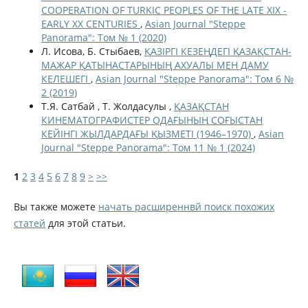
COOPERATION OF TURKIC PEOPLES OF THE LATE XIX -
EARLY XX CENTURIES
,
Asian Journal "Steppe
Panorama": Том № 1 (2020)
Л. Исова, Б. Стыбаев,
ҚАЗІРГІ КЕЗЕҢДЕГІ ҚАЗАҚСТАН-
МАЖАР ҚАТЫНАСТАРЫНЫҢ АХУАЛЫ МЕН ДАМУ
КЕЛЕШЕГІ
,
Asian Journal "Steppe Panorama": Том 6 №
2 (2019)
Т.Я. Сатбай , Т. Жолдасулы ,
ҚАЗАҚСТАН
КИНЕМАТОГРАФИСТЕР ОДАҒЫНЫҢ СОҒЫСТАН
КЕЙІНГІ ЖЫЛДАРДАҒЫ ҚЫЗМЕТІ (1946–1970)
,
Asian
Journal "Steppe Panorama": Том 11 № 1 (2024)
1
2
3
4
5
6
7
8
9
>
>>
Вы также можете
начать расширеннвй поиск похожих
статей
для этой статьи.