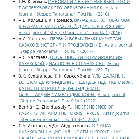
Г.Н. Ксенжик,
ИННОВАЦИИ В СИСТЕМЕ ВЫСШЕГО И
ПОСЛЕВУЗОВСКОГО ОБРАЗОВАНИЯ РК
,
Asian
Journal "Steppe Panorama": Том № 1 (2016)
А.Б. Калыш, Е.К. Рахимов,
ВКЛАД А.В. КОНОВАЛОВА
В РАЗРАБОТКУ КАЗАХСКОЙ ДИАСПОРЫ РОССИИ
,
Asian Journal "Steppe Panorama": Том № 1 (2016)
А.С. Уалтаева,
ПЕРВЫЙ ВСЕМИРНЫЙ КУРУЛТАЙ
КАЗАХОВ: ИСТОРИЯ И ПРОДОЛЖЕНИЕ
,
Asian Journal
"Steppe Panorama": Том № 1 (2017)
А.С. Уалтаева,
ОСОБЕННОСТИ ФОРМИРОВАНИЯ
КАЗАХСКОЙ ДИАСПОРЫ В СТРАНАХ СНГ
,
Asian
Journal "Steppe Panorama": Том № 1 (2017)
З.К. Сураганова, К.К. Сарсембина,
ҰЛЫ ДАЛАНЫҢ
ЕСТЕ ҚАЛДЫРУ МӘДЕНИЕТІ ШЕҢБЕРІНДЕГІ ҚЫМЫЗҒА
ҚАТЫСТЫ МЕРЕКЕЛЕР, РӘСІМДЕР МЕН
ҒҰРЫПТАРДЫҢ СИМВОЛДЫҚ ҚОРЫ
,
Asian Journal
"Steppe Panorama": Том 9 № 1 (2022)
Benhür Ç., Zholdassuly T.,
INDEPENDENCE OF
KAZAKHSTAN AND THE TURKISH PRESS
,
Asian Journal
"Steppe Panorama": Том 10 № 1 (2023)
С.У. Асекова , Б.Дж. Абдрахманов,
О ЛИЦАХ
КАЗАХСКОЙ НАЦИОНАЛЬНОСТИ И УРОЖЕНЦАХ
КАЗАХСТАНА, РЕПРЕССИРОВАННЫХ В КЫРГЫЗСТАНЕ