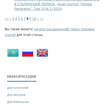
В СТАЛИНСКИЙ ПЕРИОД
,
Asian Journal "Steppe
Panorama": Том 10 № 2 (2023)
<<
<
3
4
5
6
7
8
9
10
>
>>
Вы также можете
начать расширеннвй поиск похожих
статей
для этой статьи.
ИНФОРМАЦИЯ
Для читателей
Для авторов
Для библиотек