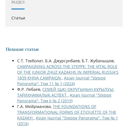
РАЗДЕЛ
Статьи
Похожие статьи
С.Т. Токболат, Б.А. Джурсунбаев, Б.Т. Жубанышов,
CAMPAIGNING ACROSS THE STEPPE: THE VITAL ROLE
OF THE JUNIOR ZHUZ KAZAKHS IN IMPERIAL RUSSIA'S
1839 KHIVA CAMPAIGN
,
Asian Journal "Steppe
Panorama": Том 11 № 1 (2024)
Ф.Р. Лебаев,
СЕМЕЙ ІШКІ ОКРУГЫНЫҢ ҚҰРЫЛУЫ:
ТАРИХНАМАЛЫҚ АСПЕКТ
,
Asian Journal "Steppe
Panorama": Том 6 № 2 (2019)
Г.А. Мейрманова,
THE FOUNDATIONS OF
TRANSFORMATIONAL FORMS OF ETIQUETTE OF THE
KAZAKH
,
Asian Journal "Steppe Panorama": Том № 1
(2016)