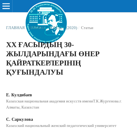
ГЛАВНАЯ
/
АРХИВЫ
/
ТОМ № 1 (2020)
/
Статьи
ХХ ҒАСЫРДЫҢ 30-
ЖЫЛДАРЫНДАҒЫ ӨНЕР
ҚАЙРАТКЕРЛЕРІНІҢ
ҚУҒЫНДАЛУЫ
Е. Кулдибаев
Казахская национальная академия искусств имениТ.К.Жургенова.г.
Алматы, Казахстан
С. Саркулова
Казахский национальный женский педагогический университет