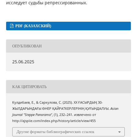
исследует судьбы репрессированных.
PDF (КАЗАХСКИЙ)
ОПУБЛИКОВАН
25.06.2025
КАК ЦИТИРОВАТЬ
Кулдибаев, Е., & Саркулова, С. (2025). ХХ ҒАСЫРДЫҢ 30-
ЖЫЛДАРЫНДАҒЫ ӨНЕР ҚАЙРАТКЕРЛЕРІНІҢ ҚУҒЫНДАЛУЫ.
Asian
Journal "Steppe Panorama"
, (1), 232–241. извлечено от
http://ajspiie.com/index.php/history/article/view/455
Другие форматы библиографических ссылок