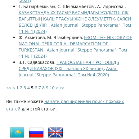
(2021)
Г. Батырбеккызы, С. Шылмамбетов , А. Идрисова ,
ҚАЗАҚСТАНДА ХХ ҒАСЫР БАСЫНДАҒЫ ЖӘДИТШІЛІК
БАҒЫТТЫҢ ҚАЛЫПТАСУЫ ЖӘНЕ ӘЛЕУМЕТТІК-CАЯСИ
БЕЛСЕНДІЛІГІ
,
Asian Journal "Steppe Panorama": Том
11 № 4 (2024)
Ж. Ахметова, М. Эгамбердиев,
FROM THE HISTORY OF
NATIONAL-TERRITORIAL DEMARCATION OF
TURKESTAN
,
Asian Journal "Steppe Panorama": Том
11 № 1 (2024)
З.Т. Садвокасова,
ПРАВОСЛАВНАЯ ПРОПОВЕДЬ
СРЕДИ КАЗАХОВ (XIX - начало XX веков)
,
Asian
Journal "Steppe Panorama": Том № 4 (2020)
<<
<
1
2
3
4
5
6
7
8
9
10
>
>>
Вы также можете
начать расширеннвй поиск похожих
статей
для этой статьи.