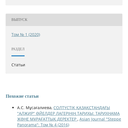
ВЫПУСК
Том № 1 (2020)
РАЗДЕЛ
Статьи
Похожие статьи
А.С. Мұсағалиева,
СОЛТҮСТІК ҚАЗАҚСТАНДАҒЫ
"АЛЖИР" ƏЙЕЛДЕР ЛАГЕРІНІҢ ТАРИХЫ: ТАРИХНАМА
ЖƏНЕ МҰРАҒАТТЫҚ ДЕРЕКТЕР
,
Asian Journal "Steppe
Panorama": Том № 4 (2016)