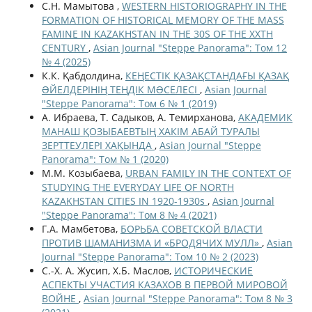
С.Н. Мамытова ,
WESTERN HISTORIOGRAPHY IN THE
FORMATION OF HISTORICAL MEMORY OF THE MASS
FAMINE IN KAZAKHSTAN IN THE 30S OF THE XXTH
CENTURY
,
Asian Journal "Steppe Panorama": Том 12
№ 4 (2025)
К.К. Қабдолдина,
КЕҢЕСТІК ҚАЗАҚСТАНДАҒЫ ҚАЗАҚ
ƏЙЕЛДЕРІНІҢ ТЕҢДІК МƏСЕЛЕСІ
,
Asian Journal
"Steppe Panorama": Том 6 № 1 (2019)
А. Ибраева, Т. Садыков, А. Темирханова,
АКАДЕМИК
МАНАШ ҚОЗЫБАЕВТЫҢ ХАКІМ АБАЙ ТУРАЛЫ
ЗЕРТТЕУЛЕРІ ХАҚЫНДА
,
Asian Journal "Steppe
Panorama": Том № 1 (2020)
М.М. Козыбаева,
URBAN FAMILY IN THE CONTEXT OF
STUDYING THE EVERYDAY LIFE OF NORTH
KAZAKHSTAN CITIES IN 1920-1930s
,
Asian Journal
"Steppe Panorama": Том 8 № 4 (2021)
Г.А. Мамбетова,
БОРЬБА СОВЕТСКОЙ ВЛАСТИ
ПРОТИВ ШАМАНИЗМА И «БРОДЯЧИХ МУЛЛ»
,
Asian
Journal "Steppe Panorama": Том 10 № 2 (2023)
С.-Х. А. Жусип, Х.Б. Маслов,
ИСТОРИЧЕСКИЕ
АСПЕКТЫ УЧАСТИЯ КАЗАХОВ В ПЕРВОЙ МИРОВОЙ
ВОЙНЕ
,
Asian Journal "Steppe Panorama": Том 8 № 3