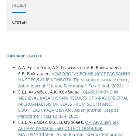
РАЗДЕЛ
Статьи
Похожие статьи
А.А. Ергешбаев, А.Х. Шаяхметов, А.Б. Байтанаева,
Е.Б. Байтанаев,
АРХЕОЛОГИЧЕСКИЕ ИССЛЕДОВАНИЯ
НА ГОРОДИЩЕ КОЙБОТА (Предварительные итоги)
,
Asian Journal "Steppe Panorama": Том 9 № 4 (2022)
Е.Ш. Акымбек , А.К. Кембаева ,
GLASSMAKING IN
MEDIEVAL KAZAKHSTAN: RESULTS OF X-RAY SPECTRAL
MICROANALYSIS OF GLASS FROM SOUTH AND
SOUTHEAST KAZAKHSTAN
,
Asian Journal "Steppe
Panorama": Том 12 № 4 (2025)
Е.Ш. Акымбек, М.С. Шагирбаев,
ОРТАҒАСЫРЛЫҚ
АСПАРА ҚАЛАСЫНЫҢ ОСТЕОЛОГИЯЛЫҚ
МАТЕРИАЛДАРЫ
,
Asian Journal "Steppe Panorama":