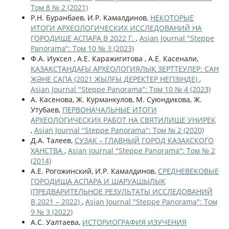
Том 8 № 2 (2021)
Р.Н. Буранбаев, И.Р. Камалдинов,
НЕКОТОРЫЕ
ИТОГИ АРХЕОЛОГИЧЕСКИХ ИССЛЕДОВАНИЙ НА
ГОРОДИЩЕ АСПАРА В 2022 Г.
,
Asian Journal "Steppe
Panorama": Том 10 № 3 (2023)
Ф.А. Иуксел , А.Е. Каражигитова , А.Е. Касенали,
ҚАЗАҚСТАНДАҒЫ АРХЕОЛОГИЯЛЫҚ ЗЕРТТЕУЛЕР: САН
ЖӘНЕ САПА (2021 ЖЫЛҒЫ ДЕРЕКТЕР НЕГІЗІНДЕ)
,
Asian Journal "Steppe Panorama": Том 10 № 4 (2023)
А. Касенова, Ж. Курманкулов, М. Суюндикова, Ж.
Утубаев,
ПЕРВОНАЧАЛЬНЫЕ ИТОГИ
АРХЕОЛОГИЧЕСКИХ РАБОТ НА СВЯТИЛИЩЕ УНИРЕК
,
Asian Journal "Steppe Panorama": Том № 2 (2020)
Д.А. Талеев,
СУЗАК – ГЛАВНЫЙ ГОРОД КАЗАХСКОГО
ХАНСТВА
,
Asian Journal "Steppe Panorama": Том № 2
(2014)
А.Е. Рогожинский, И.Р. Камалдинов,
СРЕДНЕВЕКОВЫЕ
ГОРОДИЩА АСПАРА И ШАРУАШЫЛЫК
(ПРЕДВАРИТЕЛЬНОЕ РЕЗУЛЬТАТЫ ИССЛЕДОВАНИЙ
В 2021 – 2022)
,
Asian Journal "Steppe Panorama": Том
9 № 3 (2022)
А.С. Уалтаева,
ИСТОРИОГРАФИЯ ИЗУЧЕНИЯ