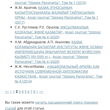
Journal "Steppe Panorama": Том № 1 (2016)
Ж.М. Арапов,
ҚАЗАҚ ЭТНОСЫНЫҢ
ҚАЛЫПТАСУЫНДАҒЫ ЖАЛАЙЫР ТАЙПАСЫНЫҢ
ОРНЫ
,
Asian Journal "Steppe Panorama": Том № 1
(2017)
С.К. Рустемов, Р.Е. Оразов,
МҰСЫЛМАНДЫҚ
ҚОЗҒАЛЫС ЖƏНЕ ҚАЗАҚТАР
,
Asian Journal "Steppe
Panorama": Том № 4 (2020)
Н.М. Абдукадыров, А.П. Акынова,
ҚАЗАҚ
ҚОҒАМЫНДА БАТЫРЛАР ИНСТИТУТЫ ЖƏНЕ ОСМАН
ИМПЕРИЯСЫНДА ЯНЫЧАРЛАР ƏСКЕРИ ЖҮЙЕСІНІҢ
ҚЫЗМЕТІ (XV-XVIII ғғ.)
,
Asian Journal "Steppe
Panorama": Том № 4 (2020)
Ж.Ж. Несипбаева ,
«НАЦИОНАЛЬНЫЙ АРХИВ» КАК
ИСТОЧНИК СОВРЕМЕННОЙ ДИПЛОМАТИИ
КАЗАХСТАНА
,
Asian Journal "Steppe Panorama": Том
№ 4 (2014)
<<
<
1
2
3
4
5
6
7
8
>
>>
Вы также можете
начать расширеннвй поиск похожих
статей
для этой статьи.