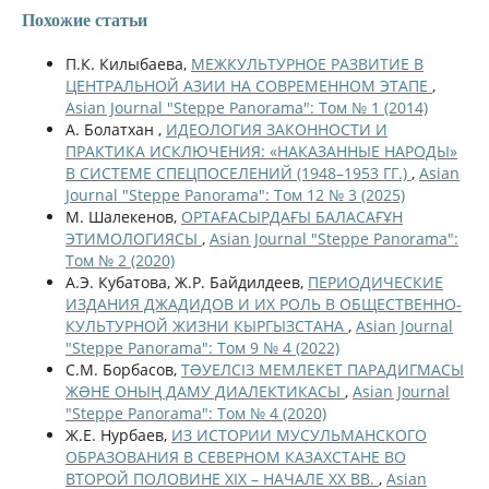
Похожие статьи
П.К. Килыбаева,
МЕЖКУЛЬТУРНОЕ РАЗВИТИЕ В
ЦЕНТРАЛЬНОЙ АЗИИ НА СОВРЕМЕННОМ ЭТАПЕ
,
Asian Journal "Steppe Panorama": Том № 1 (2014)
А. Болатхан ,
ИДЕОЛОГИЯ ЗАКОННОСТИ И
ПРАКТИКА ИСКЛЮЧЕНИЯ: «НАКАЗАННЫЕ НАРОДЫ»
В СИСТЕМЕ СПЕЦПОСЕЛЕНИЙ (1948–1953 ГГ.)
,
Asian
Journal "Steppe Panorama": Том 12 № 3 (2025)
М. Шалекенов,
ОРТАҒАСЫРДАҒЫ БАЛАСАҒҰН
ЭТИМОЛОГИЯСЫ
,
Asian Journal "Steppe Panorama":
Том № 2 (2020)
А.Э. Кубатова, Ж.Р. Байдилдеев,
ПЕРИОДИЧЕСКИЕ
ИЗДАНИЯ ДЖАДИДОВ И ИХ РОЛЬ В ОБЩЕСТВЕННО-
КУЛЬТУРНОЙ ЖИЗНИ КЫРГЫЗСТАНА
,
Asian Journal
"Steppe Panorama": Том 9 № 4 (2022)
С.М. Борбасов,
ТƏУЕЛСІЗ МЕМЛЕКЕТ ПАРАДИГМАСЫ
ЖƏНЕ ОНЫҢ ДАМУ ДИАЛЕКТИКАСЫ
,
Asian Journal
"Steppe Panorama": Том № 4 (2020)
Ж.Е. Нурбаев,
ИЗ ИСТОРИИ МУСУЛЬМАНСКОГО
ОБРАЗОВАНИЯ В СЕВЕРНОМ КАЗАХСТАНЕ ВО
ВТОРОЙ ПОЛОВИНЕ XIX – НАЧАЛЕ XX ВВ.
,
Asian