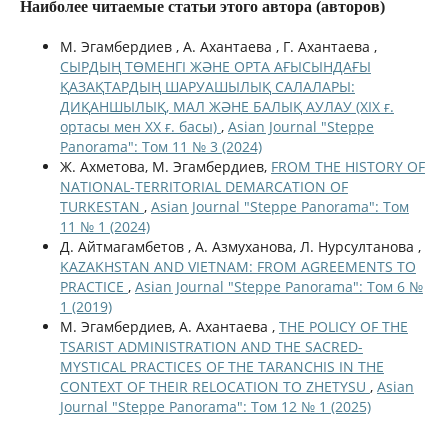
Наиболее читаемые статьи этого автора (авторов)
М. Эгамбердиев , А. Ахантаева , Г. Ахантаева ,
СЫРДЫҢ ТӨМЕНГІ ЖӘНЕ ОРТА АҒЫСЫНДАҒЫ
ҚАЗАҚТАРДЫҢ ШАРУАШЫЛЫҚ САЛАЛАРЫ:
ДИҚАНШЫЛЫҚ, МАЛ ЖӘНЕ БАЛЫҚ АУЛАУ (ХIХ ғ.
ортасы мен ХХ ғ. басы)
,
Asian Journal "Steppe
Panorama": Том 11 № 3 (2024)
Ж. Ахметова, М. Эгамбердиев,
FROM THE HISTORY OF
NATIONAL-TERRITORIAL DEMARCATION OF
TURKESTAN
,
Asian Journal "Steppe Panorama": Том
11 № 1 (2024)
Д. Айтмагамбетов , А. Азмуханова, Л. Нурсултанова ,
KAZAKHSTAN AND VIETNAM: FROM AGREEMENTS TO
PRACTICE
,
Asian Journal "Steppe Panorama": Том 6 №
1 (2019)
М. Эгамбердиев, А. Ахантаева ,
THE POLICY OF THE
TSARIST ADMINISTRATION AND THE SACRED-
MYSTICAL PRACTICES OF THE TARANCHIS IN THE
CONTEXT OF THEIR RELOCATION TO ZHETYSU
,
Asian
Journal "Steppe Panorama": Том 12 № 1 (2025)