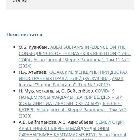
Статьи
Похожие статьи
О.Б. Куанбай ,
ABLAI SULTAN'S INFLUENCE ON THE
CONSEQUENCES OF THE BASHKIRS REBELLION (1735–
1740)
,
Asian Journal "Steppe Panorama": Том 11 № 2
(2024)
Н.А. Атыгаев,
КАЗАХСКИЕ ЖЕНЩИНЫ ПРИ ДВОРАХ
ИНОСТРАННЫХ ПРАВИТЕЛЕЙ (XV–XVII ВВ.)
,
Asian
Journal "Steppe Panorama": Том № 1 (2017)
Н. Мұқаметханұлы, О. Бейсенбаев,
COVID-19
ПАНДЕМИЯСЫ ЖАҒДАЙЫНДА «БІР БЕЛДЕУ – БІР
ЖОЛ» ИНИЦИАТИВАСЫН ІСКЕ АСЫРУДЫҢ СЫН-
ҚАТЕРІ
,
Asian Journal "Steppe Panorama": Том № 2
(2020)
А.Б. Байгапанова, А.С. Адильбаева,
СЕМЕЙ ӨҢІРІ
АУЫЛ ЕҢБЕКШІЛЕРІНІҢ МАЙДАНДЫ ӨНІМ
СҰРАНЫСЫМЕН ҚАМТАМАСЫЗ ЕТУІ
,
Asian Journal