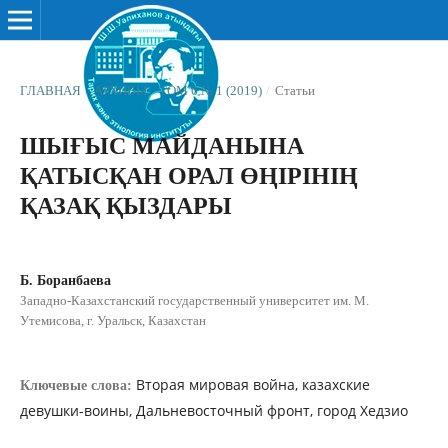
ГЛАВНАЯ
/
АРХИВЫ
/
ТОМ 6 № 1 (2019)
/
Статьи
ШЫҒЫС МАЙДАНЫНА
ҚАТЫСҚАН ОРАЛ ӨҢІРІНІҢ
ҚАЗАҚ ҚЫЗДАРЫ
Б. Боранбаева
Западно-Казахстанский государственный университет им. М.
Утемисова, г. Уральск, Казахстан
Вторая мировая война, казахские
Ключевые слова:
девушки-воины, Дальневосточный фронт, город Хедзио