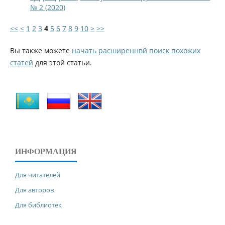
№ 2 (2020)
<<
<
1
2
3
4
5
6
7
8
9
10
>
>>
Вы также можете
начать расширеннвй поиск похожих
статей
для этой статьи.
ИНФОРМАЦИЯ
Для читателей
Для авторов
Для библиотек