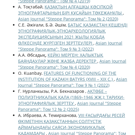
"Steppe Panorama": Том № 4 (2019)
А. Тоқтабай,
ҚАЗАҚТЫҢ АЛҒАШҚЫ КƏСІПҚОЙ
ЭТНОГРАФТАРЫНЫҢ БІРІ ҚҰСАЙЫН ТƏКЕЖАНҰЛЫ
,
Asian Journal "Steppe Panorama": Том № 2 (2020)
С.Е. Әжіғали, Б.Ә. Әшім,
БАТЫС ҚАЗАҚСТАН КЕШЕНДІ
ЭТНОГРАФИЯЛЫҚ-ЭТНОАРХЕОЛОГИЯЛЫҚ
ЭКСПЕДИЦИЯСЫНЫҢ 2021 ЖЫЛЫ ҚОБДА
ӨЛКЕСІНДЕ ЖҮРГІЗГЕН ЗЕРТТЕУЛЕРІ
,
Asian Journal
"Steppe Panorama": Том 9 № 3 (2022)
А.А. Əбсадық,
КЕЙКІ МЕРГЕН: ХАЛЫҚТЫҚ
БАЯНДАУЛАР ЖƏНЕ ЖАЗБА ДЕРЕКТЕР
,
Asian Journal
"Steppe Panorama": Том № 4 (2020)
O. Kuanbay,
FEATURES OF FUNCTIONING OF THE
INSTITUTION OF KAZAKH BATYRS (XVIII – XIX С.)
,
Asian
Journal "Steppe Panorama": Том 9 № 1 (2022)
Г. Нурланкызы, Р.А. Бекназаров ,
АҚТӨБЕ –
ПОЛИЭТНИКАЛЫҚ ҚАЛА (1869–1946 ЖЖ.): ТАРИХИ-
ЭТНОГРАФИЯЛЫҚ ЗЕРТТЕУ
,
Asian Journal "Steppe
Panorama": Том 12 № 2 (2025)
А. Ибраева, А. Темирханова,
VIII ҒАСЫРДАҒЫ РЕСЕЙ
ӨКІМЕТІНІҢ ҚАЗАҚСТАННЫҢ СОЛТҮСТІК
АЙМАҒЫНДАҒЫ САЯСИ-ЭКОНОМИКАЛЫҚ
ҚАДАМДАРЫ
,
Asian Journal "Steppe Panorama": Том