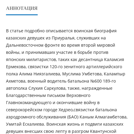
АННОТАЦИЯ
В статье подробно описывается воинская биография
казахских девушек из Приуралья, служивших на
Дальневосточном фронте во время второй мировой
войны, и принимавших участие в борьбе против
японских милитаристов, таких как десантница Каламсия
Ермекова, связистки 120-го зенитного артиллерийского
полка Алима Ниязгалиева, Муслима Умбетова, Калампыр
Ахметова, военный водитель батальона №600 189-го
автополка Слухия Саркулова, также, награжденные
Благодарственным письмом Верховного
Главнокомандующего и окончившие войну в
северокорейском городе Хедзео,связистки батальона
аэродромного обслуживания (БАО) Каным Алмагамбетова,
Умитай Ескалиева. Воинская жизнь и подвиги казахских
девушек внесших свою лепту в разгром Квантунской