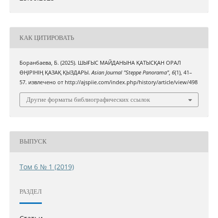
КАК ЦИТИРОВАТЬ
Боранбаева, Б. (2025). ШЫҒЫС МАЙДАНЫНА ҚАТЫСҚАН ОРАЛ
ӨҢІРІНІҢ ҚАЗАҚ ҚЫЗДАРЫ.
Asian Journal "Steppe Panorama"
,
6
(1), 41–
57. извлечено от http://ajspiie.com/index.php/history/article/view/498
Другие форматы библиографических ссылок
ВЫПУСК
Том 6 № 1 (2019)
РАЗДЕЛ