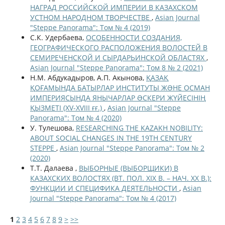
НАГРАД РОССИЙСКОЙ ИМПЕРИИ В КАЗАХСКОМ
УСТНОМ НАРОДНОМ ТВОРЧЕСТВЕ
,
Asian Journal
"Steppe Panorama": Том № 4 (2019)
С.К. Удербаева,
ОСОБЕННОСТИ СОЗДАНИЯ,
ГЕОГРАФИЧЕСКОГО РАСПОЛОЖЕНИЯ ВОЛОСТЕЙ В
СЕМИРЕЧЕНСКОЙ И СЫРДАРЬИНСКОЙ ОБЛАСТЯХ
,
Asian Journal "Steppe Panorama": Том 8 № 2 (2021)
Н.М. Абдукадыров, А.П. Акынова,
ҚАЗАҚ
ҚОҒАМЫНДА БАТЫРЛАР ИНСТИТУТЫ ЖƏНЕ ОСМАН
ИМПЕРИЯСЫНДА ЯНЫЧАРЛАР ƏСКЕРИ ЖҮЙЕСІНІҢ
ҚЫЗМЕТІ (XV-XVIII ғғ.)
,
Asian Journal "Steppe
Panorama": Том № 4 (2020)
У. Тулешова,
RESEARCHING THE KAZAKH NOBILITY:
ABOUT SOCIAL CHANGES IN THE 19TH CENTURY
STEPPE
,
Asian Journal "Steppe Panorama": Том № 2
(2020)
Т.Т. Далаева ,
ВЫБОРНЫЕ (ВЫБОРЩИКИ) В
КАЗАХСКИХ ВОЛОСТЯХ (ВТ. ПОЛ. XIX В. – НАЧ. ХХ В.):
ФУНКЦИИ И СПЕЦИФИКА ДЕЯТЕЛЬНОСТИ
,
Asian
Journal "Steppe Panorama": Том № 4 (2017)
1
2
3
4
5
6
7
8
9
>
>>