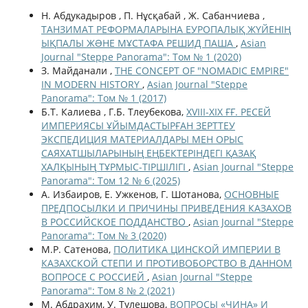
Н. Абдукадыров , П. Нұсқабай , Ж. Сабанчиева ,
ТАНЗИМАТ РЕФОРМАЛАРЫНА ЕУРОПАЛЫҚ ЖҮЙЕНІҢ
ЫҚПАЛЫ ЖƏНЕ МҰСТАФА РЕШИД ПАША
,
Asian
Journal "Steppe Panorama": Том № 1 (2020)
З. Майданали ,
THE CONCEPT OF "NOMADIC EMPIRE"
IN MODERN HISTORY
,
Asian Journal "Steppe
Panorama": Том № 1 (2017)
Б.Т. Калиева , Г.Б. Тлеубекова,
ХVІІІ-ХІХ ҒҒ. РЕСЕЙ
ИМПЕРИЯСЫ ҰЙЫМДАСТЫРҒАН ЗЕРТТЕУ
ЭКСПЕДИЦИЯ МАТЕРИАЛДАРЫ МЕН ОРЫС
САЯХАТШЫЛАРЫНЫҢ ЕҢБЕКТЕРІНДЕГІ ҚАЗАҚ
ХАЛҚЫНЫҢ ТҰРМЫС-ТІРШІЛІГІ
,
Asian Journal "Steppe
Panorama": Том 12 № 6 (2025)
А. Избаиров, Е. Ужкенов, Г. Шотанова,
ОСНОВНЫЕ
ПРЕДПОСЫЛКИ И ПРИЧИНЫ ПРИВЕДЕНИЯ КАЗАХОВ
В РОССИЙСКОЕ ПОДДАНСТВО
,
Asian Journal "Steppe
Panorama": Том № 3 (2020)
М.Р. Сатенова,
ПОЛИТИКА ЦИНСКОЙ ИМПЕРИИ В
КАЗАХСКОЙ СТЕПИ И ПРОТИВОБОРСТВО В ДАННОМ
ВОПРОСЕ С РОССИЕЙ
,
Asian Journal "Steppe
Panorama": Том 8 № 2 (2021)
М. Абдрахим, У. Тулешова,
ВОПРОСЫ «ЧИНА» И