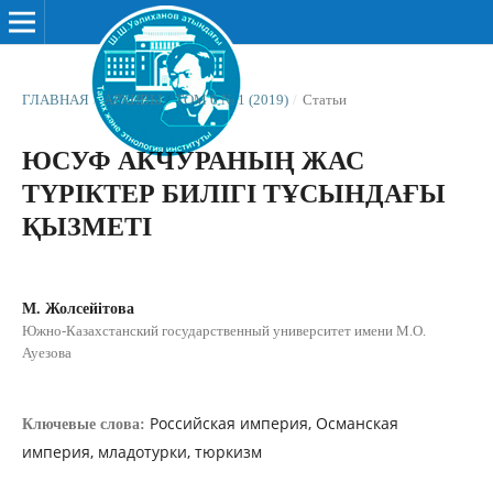
ГЛАВНАЯ
/
АРХИВЫ
/
ТОМ 6 № 1 (2019)
/
Статьи
ЮСУФ АКЧУРАНЫҢ ЖАС
ТҮРІКТЕР БИЛІГІ ТҰСЫНДАҒЫ
ҚЫЗМЕТІ
М. Жолсейітова
Южно-Казахстанский государственный университет имени М.О.
Ауезова
Российская империя, Османская
Ключевые слова:
империя, младотурки, тюркизм