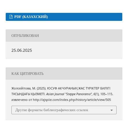
PDF (КАЗАХСКИЙ)
ОПУБЛИКОВАН
25.06.2025
КАК ЦИТИРОВАТЬ
Жолсейітова, М. (2025). ЮСУФ АКЧУРАНЫҢ ЖАС ТҮРІКТЕР БИЛІГІ
ТҰСЫНДАҒЫ ҚЫЗМЕТІ.
Asian Journal "Steppe Panorama"
,
6
(1), 105–115.
извлечено от http://ajspiie.com/index.php/history/article/view/505
Другие форматы библиографических ссылок