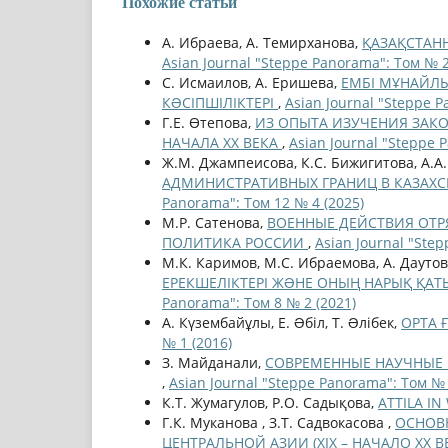
Похожие статьи
А. Ибраева, А. Темирханова,
ҚАЗАҚСТАНН
Asian Journal "Steppe Panorama": Том № 2
С. Исмаилов, А. Еришева,
ЕМБІ МҰНАЙЛ
КƏСІПШІЛІКТЕРІ
,
Asian Journal "Steppe P
Г.Е. Өтепова,
ИЗ ОПЫТА ИЗУЧЕНИЯ ЗАКО
НАЧАЛА XX ВЕКА
,
Asian Journal "Steppe 
Ж.М. Джампеисова, К.С. Бижигитова, А.А
АДМИНИСТРАТИВНЫХ ГРАНИЦ В КАЗАХСКО
Panorama": Том 12 № 4 (2025)
М.Р. Сатенова,
ВОЕННЫЕ ДЕЙСТВИЯ ОТР
ПОЛИТИКА РОССИИ
,
Asian Journal "Ste
М.К. Каримов, М.С. Ибраемова, А. Даутов
ЕРЕКШЕЛІКТЕРІ ЖƏНЕ ОНЫҢ НАРЫҚ ҚАТЫНА
Panorama": Том 8 № 2 (2021)
А. Күзембайұлы, Е. Əбіл, Т. Əлібек,
ОРТА 
№ 1 (2016)
З. Майданали,
СОВРЕМЕННЫЕ НАУЧНЫЕ 
,
Asian Journal "Steppe Panorama": Том № 
К.Т. Жумагулов, Р.О. Садықова,
ATTILA I
Г.К. Муканова , З.Т. Садвокасова ,
ОСНОВ
ЦЕНТРАЛЬНОЙ АЗИИ (XIX – НАЧАЛО XX В