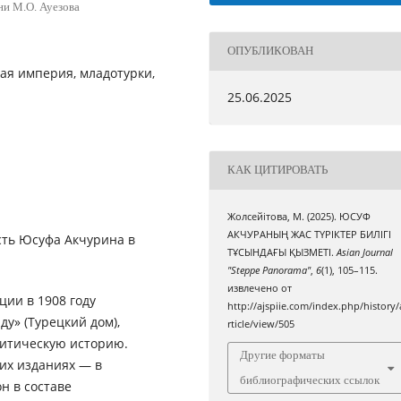
и М.О. Ауезова
ОПУБЛИКОВАН
ая империя, младотурки,
25.06.2025
КАК ЦИТИРОВАТЬ
Жолсейітова, М. (2025). ЮСУФ
АКЧУРАНЫҢ ЖАС ТҮРІКТЕР БИЛІГІ
сть Юсуфа Акчурина в
ТҰСЫНДАҒЫ ҚЫЗМЕТІ.
Asian Journal
"Steppe Panorama"
,
6
(1), 105–115.
извлечено от
ии в 1908 году
http://ajspiie.com/index.php/history/
у» (Турецкий дом),
rticle/view/505
литическую историю.
Другие форматы
ких изданиях — в
библиографических ссылок
он в составе