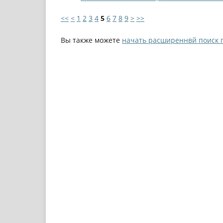
<<
<
1
2
3
4
5
6
7
8
9
>
>>
Вы также можете
начать расширеннвй поиск 