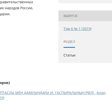
правительственных
их народов России,
царии.
ВЫПУСК
Том 6 № 1 (2019)
РАЗДЕЛ
Статьи
торов)
ЫПТАСУЫ МЕН ДАМУЫНДАҒЫ И. ГАСПЫРАЛЫНЫҢ РӨЛІ
,
Asian
19)