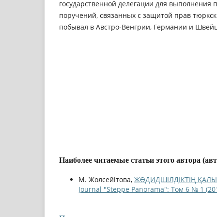
государственной делегации для выполнения 
поручений, связанных с защитой прав тюркск
побывал в Австро-Венгрии, Германии и Швей
Наиболее читаемые статьи этого автора (ав
М. Жолсейітова,
ЖƏДИДШІЛДІКТІҢ ҚАЛ
Journal "Steppe Panorama": Том 6 № 1 (20