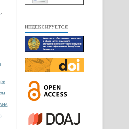
І
,
ИНДЕКСИРУЕТСЯ
И
ppe
Том
АНА
)