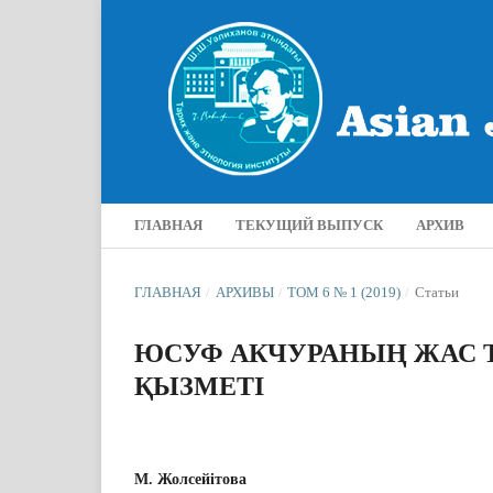
ГЛАВНАЯ
ТЕКУЩИЙ ВЫПУСК
АРХИВ
ГЛАВНАЯ
/
АРХИВЫ
/
ТОМ 6 № 1 (2019)
/
Статьи
ЮСУФ АКЧУРАНЫҢ ЖАС Т
ҚЫЗМЕТІ
М. Жолсейітова