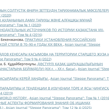
ЫҢ СОЛТҮСТІК ӨҢІРІН ЗЕТТЕУДІҢ ТАРИХНАМАЛЫҚ МƏСЕЛЕЛЕР
 (2020)
Ы АУДАНЫНЫҢ ДАМУ ТАРИХЫ ЖƏНЕ АЛҒАШҚЫ МҰНАЙ
anorama": Том № 1 (2020)
НОДАТЕЛЬНЫХ ИСТОЧНИКОВ ПО ИСТОРИИ КАЗАХСТАНА VIII-
Panorama": Том № 4 (2016)
. Бекенжанова,
ПРАКТИКИ УСТАНОВЛЕНИЯ РОССИЙСКИХ
Й СТЕПИ В 70–90-е ГОДЫ XIX ВЕКА
,
Asian Journal "Steppe
ЯДОВ КЕНЕСАРЫ КАСЫМОВА НА ТЕРРИТОРИИ СТАРШЕГО ЖУЗА 
ppe Panorama": Том 9 № 4 (2022)
а, Б. Құдайбергенұлы,
ДƏСТҮРЛІ ҚАЗАҚ ШАРУАШЫЛЫҒЫНЫҢ
СТАРЫНА БЕЙІМДЕЛУІ (ХІХ ғ. – ХХ ғ. басы)
,
Asian Journal "Ste
ҒАСЫРДАҒЫ КЕРЕЙ ХАНДЫҒЫ
,
Asian Journal "Steppe Panorama": 
ПАРАДИГМЫ И ТЕНДЕНЦИИ В ИЗУЧЕНИИ ТÖРЕ И ЯСЫ ЧИНГИСХ
4 (2019)
N WORLD HISTORY
,
Asian Journal "Steppe Panorama": Том № 1 (2016
НЫЕ АСПЕКТЫ ФОРМИРОВАНИЯ ЗНАНИЯ ОБ ИШАНАХ
В.)
,
Asian Journal "Steppe Panorama": Том 12 № 4 (2025)