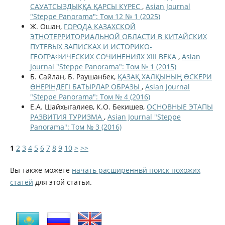
САУАТСЫЗДЫҚҚА ҚАРСЫ КҮРЕС
,
Asian Journal
"Steppe Panorama": Том 12 № 1 (2025)
Ж. Ошан,
ГОРОДА КАЗАХСКОЙ
ЭТНОТЕРРИТОРИАЛЬНОЙ ОБЛАСТИ В КИТАЙСКИХ
ПУТЕВЫХ ЗАПИСКАХ И ИСТОРИКО-
ГЕОГРАФИЧЕСКИХ СОЧИНЕНИЯХ XIII ВЕКА
,
Asian
Journal "Steppe Panorama": Том № 1 (2015)
Б. Сайлан, Б. Раушанбек,
ҚАЗАҚ ХАЛҚЫНЫҢ ƏСКЕРИ
ӨНЕРІНДЕГІ БАТЫРЛАР ОБРАЗЫ
,
Asian Journal
"Steppe Panorama": Том № 4 (2016)
Е.А. Шайхыгалиев, К.О. Бекишев,
ОСНОВНЫЕ ЭТАПЫ
РАЗВИТИЯ ТУРИЗМА
,
Asian Journal "Steppe
Panorama": Том № 3 (2016)
1
2
3
4
5
6
7
8
9
10
>
>>
Вы также можете
начать расширеннвй поиск похожих
статей
для этой статьи.