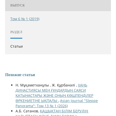
ВЫПУСК
Том 6 № 1 (2019)
РАЗДЕЛ
Статьи
Похожие статьи
Н. Мұқаметханұлы , Ж. Құрбанәлі ,
ХАНЬ
ДИНАСТИЯСЫ МЕН ҒҰНДАРДЫҢ САЯСИ
ҚАТЫНАСТАРЫ ЖӘНЕ ОНЫҢ КӨШПЕНДІЛЕР
ӨРКЕНИЕТІНЕ ЫҚПАЛЫ
,
Asian Journal "Steppe
Panorama": Том 13 № 1 (2026)
А.Б. Сатанов,
ҚАШЫҚТАН БІЛІМ БЕРУДІҢ