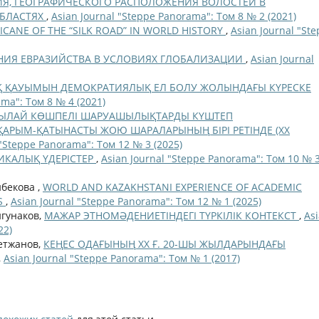
Я, ГЕОГРАФИЧЕСКОГО РАСПОЛОЖЕНИЯ ВОЛОСТЕЙ В
ОБЛАСТЯХ
,
Asian Journal "Steppe Panorama": Том 8 № 2 (2021)
FICANE OF THE “SILK ROAD” IN WORLD HISTORY
,
Asian Journal "St
НИЯ ЕВРАЗИЙСТВА В УСЛОВИЯХ ГЛОБАЛИЗАЦИИ
,
Asian Journal
ЗАҚ ҚАУЫМЫН ДЕМОКРАТИЯЛЫҚ ЕЛ БОЛУ ЖОЛЫНДАҒЫ КҮРЕСКЕ
ama": Том 8 № 4 (2021)
ТЫЛАЙ КӨШПЕЛІ ШАРУАШЫЛЫҚТАРДЫ КҮШТЕП
АРЫМ-ҚАТЫНАСТЫ ЖОЮ ШАРАЛАРЫНЫҢ БІРІ РЕТІНДЕ (ХХ
 "Steppe Panorama": Том 12 № 3 (2025)
ИКАЛЫҚ ҮДЕРІСТЕР
,
Asian Journal "Steppe Panorama": Том 10 № 
ибекова ,
WORLD AND KAZAKHSTANI EXPERIENCE OF ACADEMIC
S
,
Asian Journal "Steppe Panorama": Том 12 № 1 (2025)
йгунаков,
МАЖАР ЭТНОМӘДЕНИЕТІНДЕГІ ТҮРКІЛІК КОНТЕКСТ
,
As
22)
метжанов,
КЕҢЕС ОДАҒЫНЫҢ ХХ Ғ. 20-ШЫ ЖЫЛДАРЫНДАҒЫ
,
Asian Journal "Steppe Panorama": Том № 1 (2017)