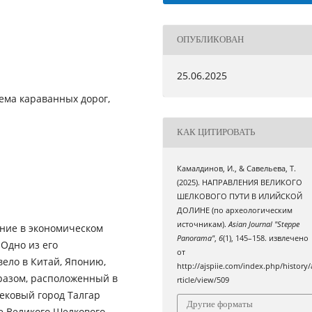
ОПУБЛИКОВАН
25.06.2025
ема караванных дорог,
КАК ЦИТИРОВАТЬ
Камалдинов, И., & Савельева, Т.
(2025). НАПРАВЛЕНИЯ ВЕЛИКОГО
ШЕЛКОВОГО ПУТИ В ИЛИЙСКОЙ
ДОЛИНЕ (по археологическим
источникам).
Asian Journal "Steppe
ние в экономическом
Panorama"
,
6
(1), 145–158. извлечено
 Одно из его
от
ело в Китай, Японию,
http://ajspiie.com/index.php/history/
разом, расположенный в
rticle/view/509
ековый город Талгар
Другие форматы
е Великого Шелкового