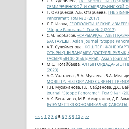
С.К. Удербаева,
ОСОБЕННОСТИ СОЗДАНИ
СЕМИРЕЧЕНСКОЙ И СЫРДАРЬИНСКОЙ 
Т. Oмарбеков, A.Б. Отарбаева,
THE SIGNI
Panorama": Том № 3 (2017)
Л.Т. Исова,
ГЕОПОЛИТИЧЕСКИЕ ИЗМЕРЕ
"Steppe Panorama": Том № 2 (2017)
С.М. Борбасов,
«САРЫАРҚА» ГАЗЕТІ ҚА
БАСТАУШЫ
,
Asian Journal "Steppe Panor
А.Т. Сулейменова ,
КӨШПЕЛІ ЖӘНЕ ЖАР
ОТЫРЫҚШЫЛАНДЫРУ ДӘСТҮРЛІ РУЛЫҚ Қ
ҒАСЫРДЫҢ 30-ЖЫЛДАРЫ)
,
Asian Journal
М.С. Ногайбаева,
АЛТЫН ОРДАДАҒЫ ЭТН
(2023)
А.С. Уалтаева , Э.А. Мусаева , З.А. Мельд
MOBILITY: HISTORY AND CURRENT TREND
Т.Н. Мухажанова, Г.Е. Сабденова, Д.С. Ба
Journal "Steppe Panorama": Том 9 № 1 (20
А.К. Бегалиева, М.Б. Амирханов, Д.Г. Ах
ƏЛЕУМЕТТІКЭКОНОМИКАЛЫҚ САЯСАТЫ
<<
<
1
2
3
4
5
6
7
8
9
10
>
>>