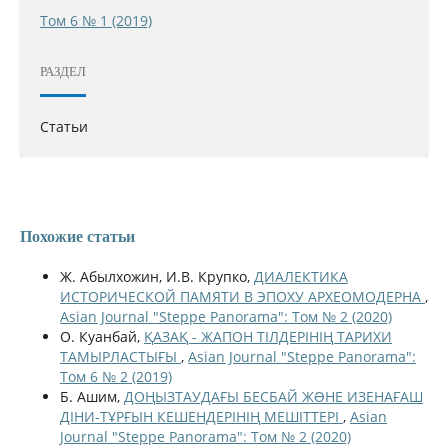
Том 6 № 1 (2019)
РАЗДЕЛ
Статьи
Похожие статьи
Ж. Абылхожин, И.В. Крупко,
ДИАЛЕКТИКА
ИСТОРИЧЕСКОЙ ПАМЯТИ В ЭПОХУ АРХЕОМОДЕРНА
,
Asian Journal "Steppe Panorama": Том № 2 (2020)
О. Куанбай,
ҚАЗАҚ - ЖАПОН ТІЛДЕРІНІҢ ТАРИХИ
ТАМЫРЛАСТЫҒЫ
,
Asian Journal "Steppe Panorama":
Том 6 № 2 (2019)
Б. Ашим,
ДОҢЫЗТАУДАҒЫ БЕСБАЙ ЖƏНЕ ИЗЕНАҒАШ
ДІНИ-ТҰРҒЫН КЕШЕНДЕРІНІҢ МЕШІТТЕРІ
,
Asian
Journal "Steppe Panorama": Том № 2 (2020)