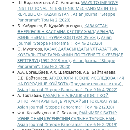
Ш. Бидахметова, А.С. Уалтаева,
WAYS TO IMPROVE
INSTITUTIONAL INTERETHNIC MECHANISMS IN THE
REPUBLIC OF KAZAKHSTAN
,
Asian Journal "Steppe
Panorama": Том № 2 (2020)
Б. Кабдушев, Б. Құдайбергенұлы,
ҚАЗАҚСТАН
ӨНЕРКƏСІБІН ҚАЛПЫНА КЕЛТІРУ ЖЫЛДАРЫНДА
ЖƏНЕ НЫҒМЕТ НҰРМАҚОВ (1924-29 жж.)
,
Asian
Journal "Steppe Panorama": Том № 2 (2020)
О. Мухатова,
ҚАЗАҚ ДАЛАСЫНДАҒЫ ҰЛТ-АЗАТТЫҚ
ҚОЗҒАЛЫСТАР ТАРИХЫНЫҢ ПОСТКЕҢЕСТІК КЕЗЕҢДЕ
ЗЕРТТЕЛУІ (1992-2019 жж.)
,
Asian Journal "Steppe
Panorama": Том № 2 (2020)
А.А. Ергешбаев, А.Х. Шаяхметов, А.Б. Байтанаева,
Е.Б. Байтанаев,
АРХЕОЛОГИЧЕСКИЕ ИССЛЕДОВАНИЯ
НА ГОРОДИЩЕ КОЙБОТА (Предварительные итоги)
,
Asian Journal "Steppe Panorama": Том 9 № 4 (2022)
А. Тоқтабай,
ҚАЗАҚТЫҢ АЛҒАШҚЫ КƏСІПҚОЙ
ЭТНОГРАФТАРЫНЫҢ БІРІ ҚҰСАЙЫН ТƏКЕЖАНҰЛЫ
,
Asian Journal "Steppe Panorama": Том № 2 (2020)
Ф.А. Қозыбақова, A.С. Бекмаш,
РАЙЫМБЕК БАТЫР
ЖƏНЕ ОНЫҢ КЕСЕНЕСІНІҢ САЛЫНУ ТАРИХЫНАН
,
Asian Journal "Steppe Panorama": Том 6 № 2 (2019)