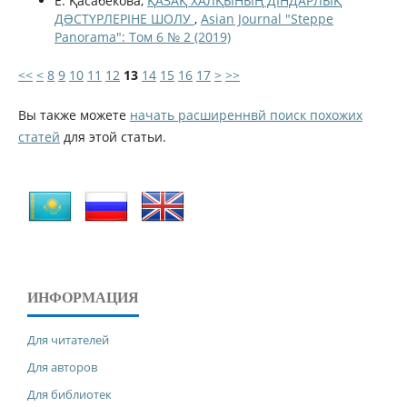
Е. Қасабекова,
ҚАЗАҚ ХАЛҚЫНЫҢ ДІНДАРЛЫҚ
ДƏСТҮРЛЕРІНЕ ШОЛУ
,
Asian Journal "Steppe
Panorama": Том 6 № 2 (2019)
<<
<
8
9
10
11
12
13
14
15
16
17
>
>>
Вы также можете
начать расширеннвй поиск похожих
статей
для этой статьи.
ИНФОРМАЦИЯ
Для читателей
Для авторов
Для библиотек