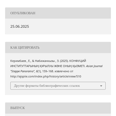
ОПУБЛИКОВАН
25.06.2025
КАК ЦИТИРОВАТЬ
Керимбаев , Е., & Набижанкызы , З. (2025). КОНФУЦИЙ
ИНСТИТУТТАРЫНЫҢ ҚҰРЫЛУЫ ЖƏНЕ ОНЫҢ ҚЫЗМЕТІ.
Asian Journal
"Steppe Panorama"
,
6
(1), 159–168. извлечено от
http://ajspiie.com/index.php/history/article/view/510
Другие форматы библиографических ссылок
ВЫПУСК