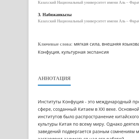
Казахский Национальный университет имени Аль – Фара
З. Набижанкызы
Казахский Национальный университет имени Аль – Фара
мягкая сила, внешняя языков
Ключевые слова:
Конфуция, культурная экспансия
АННОТАЦИЯ
Институты Конфуция - это международный пр
сфере, созданный Китаем в XXI веке. Основно
институтов было распространение китайского
культуры Китая по всему миру. Однако деятел
заведений подвергается разным сомнениям м
заставляют задуматься над его работой