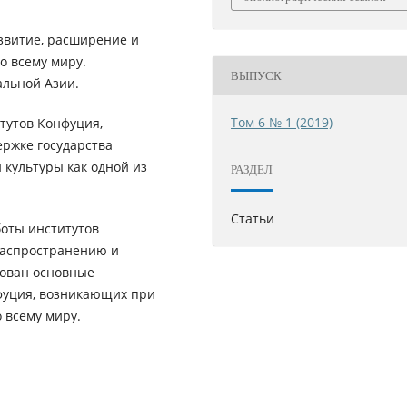
азвитие, расширение и
о всему миру.
ВЫПУСК
альной Азии.
Том 6 № 1 (2019)
тутов Конфуция,
ржке государства
 культуры как одной из
РАЗДЕЛ
Статьи
боты институтов
распространению и
рован основные
фуция, возникающих при
 всему миру.