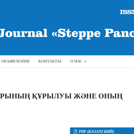
ОБЪЯВЛЕНИЯ
КОНТАКТЫ
О НАС
АРЫНЫҢ ҚҰРЫЛУЫ ЖƏНЕ ОНЫҢ
PDF (КАЗАХСКИЙ)