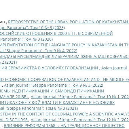
лан ,
RETROSPECTIVE OF THE URBAN POPULATION OF KAZAKHSTAN 
ppe Panorama": Том 10 № 3 (2023)
ОССИЙСКИЕ ОТНОШЕНИЯ В 2000-Е ГГ. В СОВРЕМЕННОЙ
 Panorama": Том № 3 (2020)
IMPLEMENTATION OF THE LANGUAGE POLICY IN KAZAKHSTAN IN T
nal "Steppe Panorama": Том 9 № 4 (2022)
АСЫНДАҒЫ МҰСЫЛМАНДЫҚ ЛИБЕРАЛИЗМ ЖƏНЕ АЛАШ ҚОЗҒАЛЫ
 2 (2021)
НИЯ ЕВРАЗИЙСТВА В УСЛОВИЯХ ГЛОБАЛИЗАЦИИ
,
Asian Journal
AND ECONOMIC COOPERATION OF KAZAKHSTAN AND THE MIDDLE E
T
,
Asian Journal "Steppe Panorama": Том 9 № 3 (2022)
ЛЕМЫ ИДЕНТИФИКАЦИИ И САМОИДЕНТИФИКАЦИИ
АЧАЛЕ 20 ВВ.
,
Asian Journal "Steppe Panorama": Том 10 № 1 (202
ИТИКА СОВЕТСКОЙ ВЛАСТИ В КАЗАХСТАНЕ В УСЛОВИЯХ
nal "Steppe Panorama": Том 8 № 3 (2021)
TEM IN THE CONTEXT OF COLONIAL POWER: A SCIENTIFIC ANALYS
CAL DISCOURSE
,
Asian Journal "Steppe Panorama": Том 12 № 2 (202
 ,
ВЛИЯНИЕ РЕФОРМЫ 1868 г. НА ТРАДИЦИОННОЕ ОБЩЕСТВО