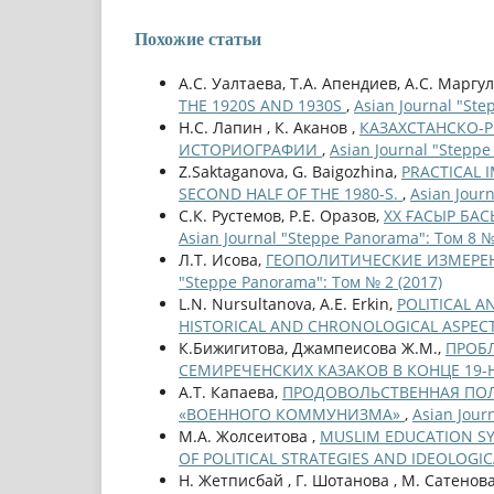
Похожие статьи
А.С. Уалтаева, Т.А. Апендиев, А.С. Маргу
THE 1920S AND 1930S
,
Asian Journal "Ste
Н.С. Лапин , К. Аканов ,
КАЗАХСТАНСКО-Р
ИСТОРИОГРАФИИ
,
Asian Journal "Steppe
Z.Saktaganova, G. Baigozhina,
PRACTICAL 
SECOND HALF OF THE 1980-S.
,
Asian Jour
С.К. Рустемов, Р.Е. Оразов,
ХХ ҒАСЫР Б
Asian Journal "Steppe Panorama": Том 8 №
Л.Т. Исова,
ГЕОПОЛИТИЧЕСКИЕ ИЗМЕРЕ
"Steppe Panorama": Том № 2 (2017)
L.N. Nursultanova, A.E. Erkin,
POLITICAL 
HISTORICAL AND CHRONOLOGICAL ASPEC
К.Бижигитова, Джампеисова Ж.М.,
ПРОБ
СЕМИРЕЧЕНСКИХ КАЗАКОВ В КОНЦЕ 19-Н
А.Т. Капаева,
ПРОДОВОЛЬСТВЕННАЯ ПОЛ
«ВОЕННОГО КОММУНИЗМА»
,
Asian Jour
М.А. Жолсеитова ,
MUSLIM EDUCATION SYS
OF POLITICAL STRATEGIES AND IDEOLOGI
Н. Жетписбай , Г. Шотанова , М. Сатенова