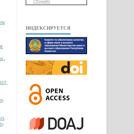
IN
ИНДЕКСИРУЕТСЯ
HE
СЫ
,
AST:
3)
IS
5)