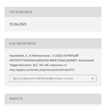
ОПУБЛИКОВАН
25.06.2025
КАК ЦИТИРОВАТЬ
Керимбаев , Е., & Набижанкызы , З. (2025). КОНФУЦИЙ
ИНСТИТУТТАРЫНЫҢ ҚҰРЫЛУЫ ЖƏНЕ ОНЫҢ ҚЫЗМЕТІ.
Asian Journal
"Steppe Panorama"
,
6
(1), 159–168. извлечено от
http://ajspiie.com/index.php/history/article/view/510
Другие форматы библиографических ссылок
ВЫПУСК