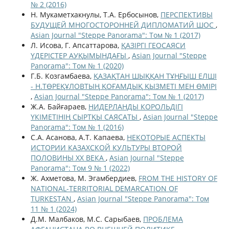
№ 2 (2016)
Н. Мукаметхакнулы, Т.А. Ербосынов,
ПЕРСПЕКТИВЫ
БУДУЩЕЙ МНОГОСТОРОННЕЙ ДИПЛОМАТИЙ ШОС
,
Asian Journal "Steppe Panorama": Том № 1 (2017)
Л. Исова, Г. Апсаттарова,
ҚАЗІРГІ ГЕОСАЯСИ
ҮДЕРІСТЕР АУҚЫМЫНДАҒЫ
,
Asian Journal "Steppe
Panorama": Том № 1 (2020)
Г.Б. Козгамбаева,
ҚАЗАҚТАН ШЫҚҚАН ТҰҢҒЫШ ЕЛШІ
- Н.ТӨРЕҚҰЛОВТЫҢ ҚОҒАМДЫҚ ҚЫЗМЕТІ МЕН ӨМІРІ
,
Asian Journal "Steppe Panorama": Том № 1 (2017)
Ж.А. Байғараев,
НИДЕРЛАНДЫ КОРОЛЬДІГІ
ҮКІМЕТІНІҢ СЫРТҚЫ САЯСАТЫ
,
Asian Journal "Steppe
Panorama": Том № 1 (2016)
С.А. Асанова, А.Т. Капаева,
НЕКОТОРЫЕ АСПЕКТЫ
ИСТОРИИ КАЗАХСКОЙ КУЛЬТУРЫ ВТОРОЙ
ПОЛОВИНЫ ХХ ВЕКА
,
Asian Journal "Steppe
Panorama": Том 9 № 1 (2022)
Ж. Ахметова, М. Эгамбердиев,
FROM THE HISTORY OF
NATIONAL-TERRITORIAL DEMARCATION OF
TURKESTAN
,
Asian Journal "Steppe Panorama": Том
11 № 1 (2024)
Д.М. Малбаков, М.С. Сарыбаев,
ПРОБЛЕМА