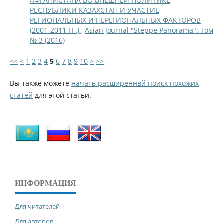
АФГАНИСТАНА ВО ВНЕШНЕЙ ПОЛИТИКЕ
РЕСПУБЛИКИ КАЗАХСТАН И УЧАСТИЕ
РЕГИОНАЛЬНЫХ И НЕРЕГИОНАЛЬНЫХ ФАКТОРОВ
(2001-2011 ГГ.)
,
Asian Journal "Steppe Panorama": Том
№ 3 (2016)
<<
<
1
2
3
4
5
6
7
8
9
10
>
>>
Вы также можете
начать расширеннвй поиск похожих
статей
для этой статьи.
ИНФОРМАЦИЯ
Для читателей
Для авторов