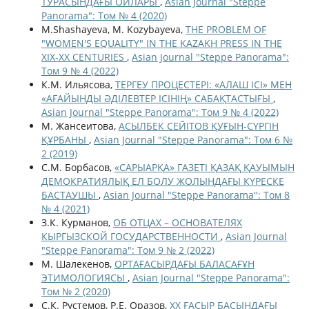
ТУРАСЫНДАҒЫ ОЙЛАРЫ
,
Asian Journal "Steppe
Panorama": Том № 4 (2020)
M.Shashayeva, M. Kozybayeva,
THE PROBLEM OF
"WOMEN'S EQUALITY" IN THE KAZAKH PRESS IN THE
XIX-XX CENTURIES
,
Asian Journal "Steppe Panorama":
Том 9 № 4 (2022)
К.М. Ильясова,
ТЕРГЕУ ПРОЦЕСТЕРІ: «АЛАШ ІСІ» МЕН
«АҒАЙЫНДЫ ӘДІЛЕВТЕР ІСІНІҢ» САБАҚТАСТЫҒЫ
,
Asian Journal "Steppe Panorama": Том 9 № 4 (2022)
М. Жансеитова,
АСЫЛБЕК СЕЙІТОВ ҚУҒЫН-СҮРГІН
ҚҰРБАНЫ
,
Asian Journal "Steppe Panorama": Том 6 №
2 (2019)
С.М. Борбасов,
«САРЫАРҚА» ГАЗЕТІ ҚАЗАҚ ҚАУЫМЫН
ДЕМОКРАТИЯЛЫҚ ЕЛ БОЛУ ЖОЛЫНДАҒЫ КҮРЕСКЕ
БАСТАУШЫ
,
Asian Journal "Steppe Panorama": Том 8
№ 4 (2021)
З.К. Курманов,
ОБ ОТЦАХ – ОСНОВАТЕЛЯХ
КЫРГЫЗСКОЙ ГОСУДАРСТВЕННОСТИ
,
Asian Journal
"Steppe Panorama": Том 9 № 2 (2022)
М. Шалекенов,
ОРТАҒАСЫРДАҒЫ БАЛАСАҒҰН
ЭТИМОЛОГИЯСЫ
,
Asian Journal "Steppe Panorama":
Том № 2 (2020)
С.К. Рустемов, Р.Е. Оразов,
ХХ ҒАСЫР БАСЫНДАҒЫ