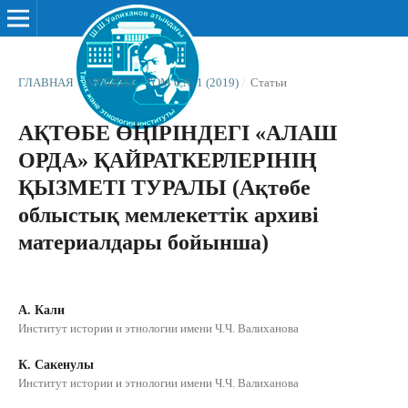
ГЛАВНАЯ
/
АРХИВЫ
/
ТОМ 6 № 1 (2019)
/
Статьи
АҚТӨБЕ ӨҢІРІНДЕГІ «АЛАШ
ОРДА» ҚАЙРАТКЕРЛЕРІНІҢ
ҚЫЗМЕТІ ТУРАЛЫ (Ақтөбе
облыстық мемлекеттік архиві
материалдары бойынша)
А. Кали
Институт истории и этнологии имени Ч.Ч. Валиханова
К. Сакенулы
Институт истории и этнологии имени Ч.Ч. Валиханова