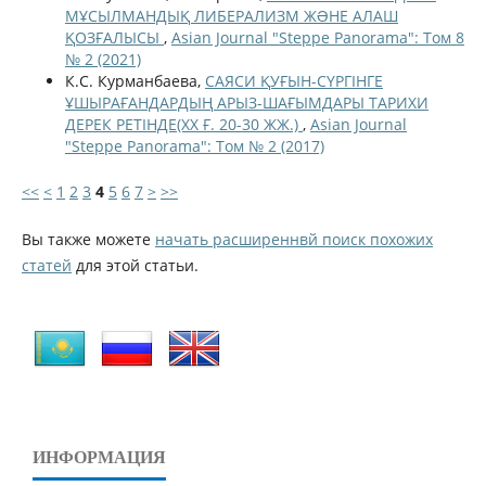
МҰСЫЛМАНДЫҚ ЛИБЕРАЛИЗМ ЖƏНЕ АЛАШ
ҚОЗҒАЛЫСЫ
,
Asian Journal "Steppe Panorama": Том 8
№ 2 (2021)
К.С. Курманбаева,
САЯСИ ҚУҒЫН-СҮРГІНГЕ
ҰШЫРАҒАНДАРДЫҢ АРЫЗ-ШАҒЫМДАРЫ ТАРИХИ
ДЕРЕК РЕТІНДЕ(ХХ Ғ. 20-30 ЖЖ.)
,
Asian Journal
"Steppe Panorama": Том № 2 (2017)
<<
<
1
2
3
4
5
6
7
>
>>
Вы также можете
начать расширеннвй поиск похожих
статей
для этой статьи.
ИНФОРМАЦИЯ