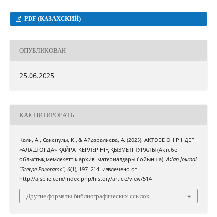
PDF (КАЗАХСКИЙ)
ОПУБЛИКОВАН
25.06.2025
КАК ЦИТИРОВАТЬ
Кали, А., Сакенулы, К., & Айдаралиева, А. (2025). АҚТӨБЕ ӨҢІРІНДЕГІ
«АЛАШ ОРДА» ҚАЙРАТКЕРЛЕРІНІҢ ҚЫЗМЕТІ ТУРАЛЫ (Ақтөбе
облыстық мемлекеттік архиві материалдары бойынша).
Asian Journal
"Steppe Panorama"
,
6
(1), 197–214. извлечено от
http://ajspiie.com/index.php/history/article/view/514
Другие форматы библиографических ссылок