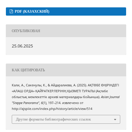
PDF (КАЗАХСКИЙ)
ОПУБЛИКОВАН
25.06.2025
КАК ЦИТИРОВАТЬ
Кали, А., Сакенулы, К., & Айдаралиева, А. (2025). АҚТӨБЕ ӨҢІРІНДЕГІ
«АЛАШ ОРДА» ҚАЙРАТКЕРЛЕРІНІҢ ҚЫЗМЕТІ ТУРАЛЫ (Ақтөбе
облыстық мемлекеттік архиві материалдары бойынша).
Asian Journal
"Steppe Panorama"
,
6
(1), 197–214. извлечено от
http://ajspiie.com/index.php/history/article/view/514
Другие форматы библиографических ссылок