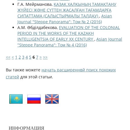
Г.А. Мейрманова,
ҚАЗАҚ ХАЛҚЫНЫҢ ТАМАҚТАНУ
ЖҮЙЕСІ ЖƏНЕ СҮТТЕН ЖАСАЛҒАН ТАҒАМДАРҒА
СИПАТТАМА (САЛЫСТЫРМАЛЫ ТАЛДАУ)
,
Asian
Journal "Steppe Panorama": Том № 2 (2016)
А.М. Əбділдабекова,
EVALUATION OF THE COLONIAL
PERIOD IN THE WORKS OF THE KAZAKH
INTELLIGENTSIA OF EARLY ХХ CENTURY
,
Asian Journal
"Steppe Panorama": Том № 4 (2016)
<<
<
1
2
3
4
5
6
7
>
>>
Вы также можете
начать расширеннвй поиск похожих
статей
для этой статьи.
ИНФОРМАЦИЯ