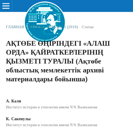
ГЛАВНАЯ
/
АРХИВЫ
/
ТОМ 6 № 1 (2019)
/
Статьи
АҚТӨБЕ ӨҢІРІНДЕГІ «АЛАШ
ОРДА» ҚАЙРАТКЕРЛЕРІНІҢ
ҚЫЗМЕТІ ТУРАЛЫ (Ақтөбе
облыстық мемлекеттік архиві
материалдары бойынша)
А. Кали
Институт истории и этнологии имени Ч.Ч. Валиханова
К. Сакенулы
Институт истории и этнологии имени Ч.Ч. Валиханова