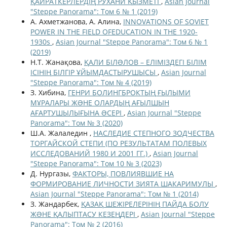
ҚАЙРАТКЕРЛЕРДІҢ РУХАНИ ҚЫЗМЕТІ
,
Asian Journal
"Steppe Panorama": Том 6 № 1 (2019)
А. Ахметжанова, А. Алина,
INNOVATIONS OF SOVIET
POWER IN THE FIELD OFEDUCATION IN THE 1920-
1930s
,
Asian Journal "Steppe Panorama": Том 6 № 1
(2019)
Н.Т. Жанақова,
ҚАЛИ БІЛƏЛОВ – ЕЛІМІЗДЕГІ БІЛІМ
ІСІНІҢ БІЛГІР ҰЙЫМДАСТЫРУШЫСЫ
,
Asian Journal
"Steppe Panorama": Том № 4 (2019)
З. Хибина,
ГЕНРИ БОЛИНГБРОКТЫҢ ҒЫЛЫМИ
МҰРАЛАРЫ ЖƏНЕ ОЛАРДЫҢ АҒЫЛШЫН
АҒАРТУШЫЛЫҒЫНА ƏСЕРІ
,
Asian Journal "Steppe
Panorama": Том № 3 (2020)
Ш.А. Жалаледин ,
НАСЛЕДИЕ СТЕПНОГО ЗОДЧЕСТВА
ТОРГАЙСКОЙ СТЕПИ (ПО РЕЗУЛЬТАТАМ ПОЛЕВЫХ
ИССЛЕДОВАНИЙ 1980 И 2001 ГГ.)
,
Asian Journal
"Steppe Panorama": Том 10 № 3 (2023)
Д. Нургазы,
ФАКТОРЫ, ПОВЛИЯВШИЕ НА
ФОРМИРОВАНИЕ ЛИЧНОСТИ ЗИЯТА ШАКАРИМУЛЫ
,
Asian Journal "Steppe Panorama": Том № 1 (2014)
З. Жандарбек,
ҚАЗАҚ ШЕЖІРЕЛЕРІНІҢ ПАЙДА БОЛУ
ЖƏНЕ ҚАЛЫПТАСУ КЕЗЕҢДЕРІ
,
Asian Journal "Steppe
Panorama": Том № 2 (2016)